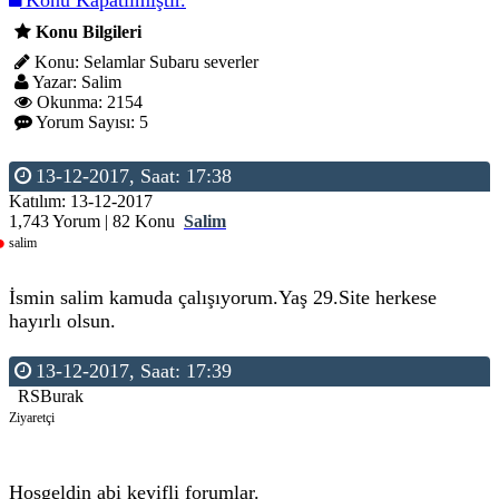
Konu Kapatılmıştır.
Konu Bilgileri
Konu: Selamlar Subaru severler
Yazar: Salim
Okunma: 2154
Yorum Sayısı: 5
13-12-2017, Saat: 17:38
Katılım: 13-12-2017
1,743 Yorum | 82 Konu
Salim
salim
İsmin salim kamuda çalışıyorum.Yaş 29.Site herkese
hayırlı olsun.
13-12-2017, Saat: 17:39
RSBurak
Ziyaretçi
Hoşgeldin abi keyifli forumlar.