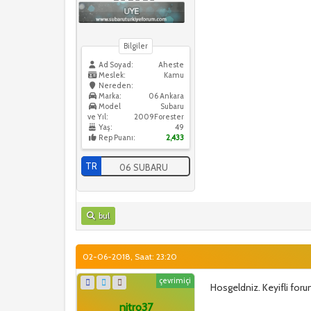
Bilgiler
Ad Soyad:
Aheste
Meslek:
Kamu
Nereden:
Marka:
06 Ankara
Model
Subaru
ve Yıl:
2009Forester
Yaş:
49
Rep Puanı:
2,433
TR
06 SUBARU
bul
02-06-2018, Saat: 23:20
çevrimiçi
Hosgeldniz. Keyifli foru
nitro37