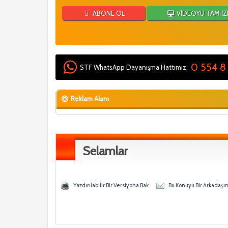
ABONE OL
VİDEOYU TAM İZ
0 554 8
STF WhatsApp Dayanışma Hattımız:
Reklam Alanı
Selamlar
y - 0 Ortalama
ğen
Yazdırılabilir Bir Versiyona Bak
Bu Konuyu Bir Arkadaşı