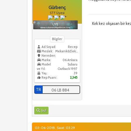
Gürbenç
STF Üyesi
Kırk kez okşasan bir ke
Bilgiler
Ad Soyad:
Recep
Meslek:
Mekanik&Elektrik
Nereden:
Marka:
06 Ankara
Model
Subaru
ve Yıl:
Outback 1997
Yaş:
39
Rep Puanı:
2,345
TR
06 LB 884
bul
03-06-2018, Saat: 03:29