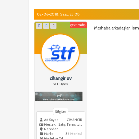
02-06-2018, Saat: 23:08
çevrimdışı
Merhaba arkadaşlar. İsmi
cihangir xv
STF Üyesi
Bilgiler
Ad Soyad:
CİHANGİR
Meslek:
Satış Temsilcisi
Nereden:
Marka:
34 İstanbul
Model ve Yıl: