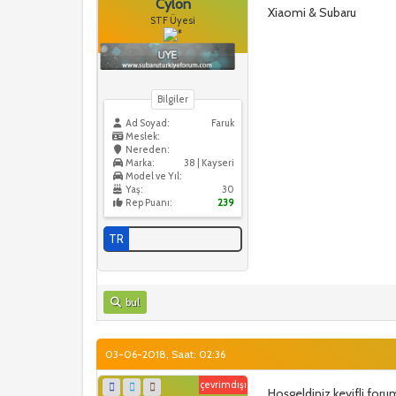
Cylon
Xiaomi & Subaru
STF Üyesi
Bilgiler
Ad Soyad:
Faruk
Meslek:
Nereden:
Marka:
38 | Kayseri
Model ve Yıl:
Yaş:
30
Rep Puanı:
239
TR
bul
03-06-2018, Saat: 02:36
çevrimdışı
Hoşgeldiniz keyifli foru