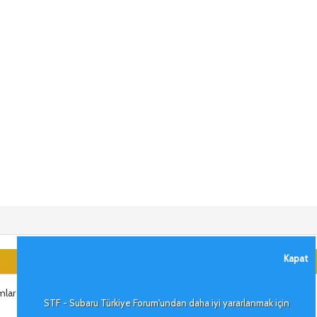
Kapat
mlar dilerim.
STF - Subaru Türkiye Forum'undan daha iyi yararlanmak için