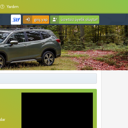
Yardım
giriş yap
ücretsiz üyelik oluştur!
rdar