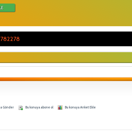
LE
 782278
na Gönder
Bu konuya abone ol
Bu konuya Anket Ekle