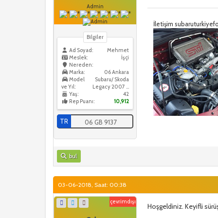
Admin
İletişim subaruturkiy
Bilgiler
Ad Soyad:
Mehmet
Meslek:
İşçi
Nereden:
Marka:
06 Ankara
Model
Subaru/ Skoda
ve Yıl:
Legacy 2007 / Skoda Octavia 2016
Yaş:
42
Rep Puanı:
10,912
TR
06 GB 9137
bul
03-06-2018, Saat: 00:38
çevrimdışı
Hoşgeldiniz. Keyifli sürüş