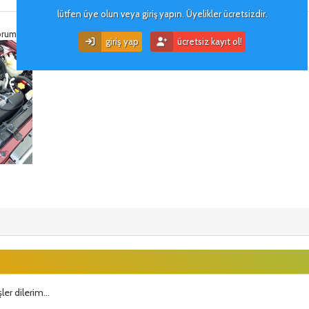
kullanıcı i̇mzası
lütfen üye olun veya giriş yapın. Üyelikler ücretsizdir.
eforum@gmail.com
giriş yap
ücretsiz kayıt ol!
ler dilerim...