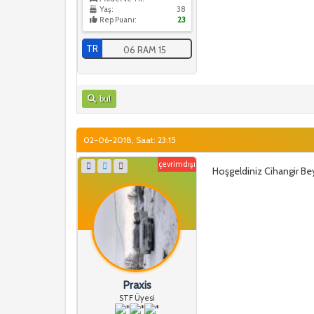
Yaş:
38
Rep Puanı:
23
TR
06 RAM 15
bul
02-06-2018, Saat: 23:15
çevrimdışı
Hoşgeldiniz Cihangir Be
Praxis
STF Üyesi