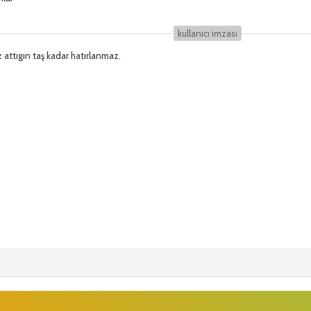
kullanıcı i̇mzası
z attıgın taş kadar hatırlanmaz.