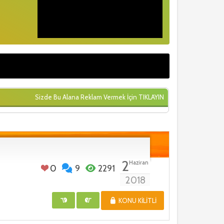
Sizde Bu Alana Reklam Vermek İçin
TIKLAYIN
2
Haziran
0
9
2291
2018
KONU KILITLI