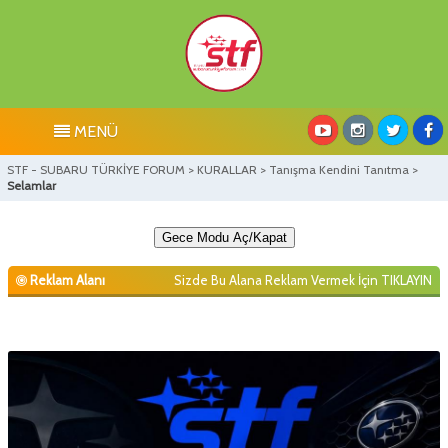
MENÜ
STF - SUBARU TÜRKİYE FORUM
>
KURALLAR
>
Tanışma Kendini Tanıtma
>
Selamlar
Gece Modu Aç/Kapat
Reklam Alanı
Sizde Bu Alana Reklam Vermek İçin
TIKLAYIN