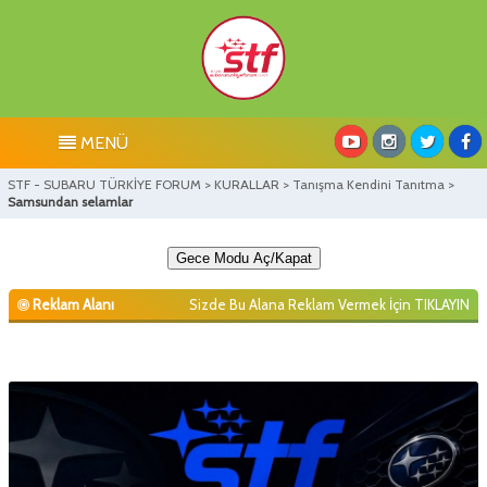
MENÜ
STF - SUBARU TÜRKİYE FORUM
>
KURALLAR
>
Tanışma Kendini Tanıtma
>
Samsundan selamlar
Gece Modu Aç/Kapat
Reklam Alanı
Sizde Bu Alana Reklam Vermek İçin
TIKLAYIN