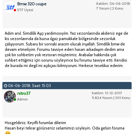
Bmw 320 соupe
Katılım: 06-06-2018
7 Yorum | 2 Konu
STF Üyesi
Adım anıl. Simdilik Aşçı yardımcısıyîm. Yaz sezonlarında akdeniz ege de
kis sezonlarında da bursa ılgaz pamukkale bölgesinde sezonluk
çalışıyorum. Subaru bir sonraki aracım olucak inşallah. Simdilik bmw de
devam etmeliyim. Forumu tavsiye eden hasan arkadaşım dedim ama
çok bir sohbetim yok restoran müşterimiz. Arabalar hakkında çok
sohbet ettiğimiz için sorunu söyleyince bu forumu tavsiye etti. Kendisi
de burada mi degil mi açıkçası bilmiyorum. Herkese tesekkur ederim.
06-06-2018, Saat: 15:03
nitro37
Katılım: 13-12-2017
9,824 Yorum | 301 Konu
Admin
Hosgeldiniz. Keyifli forumlar dilerim
Hasan beyi tekrar görürseniz selamimizi söyleyin. Oda gelsin foruma