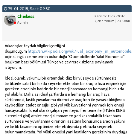
25-01-2018, Saat: 09:50
Cherkess
Katılım: 13-12-2017
2,287 Yorum | 73 Konu
Admin
Arkadaşlar, faydalı bilgiler içerdiğini
düşündüğüm
http://en.wikipedia.org/wiki/Fuel_economy_in_automobiles
orjinal İngilizce metninin bulunduğu "Otomobillerde Yakıt Ekonomisi"
başlıktan bazı bölümleri Türkçe'ye çevirerek sizlerle paylaşmak
istiyorum.
İdeal olarak, vakumlu bir ortamdaki düz bir yüzeyde sürtünmesiz
lastiklerle sabit bir hızda seyretmekte olan bir araç, o hıza erişmek için
gereken enerjinin haricinde bir enerji harcamadan herhangi bir hızda
yol alabilir. Daha az ideal şartlarda ise herhangi bir araç, hava
sürtünmesi, lastik yuvarlanma direnci ve araç fren ile yavaşlatıldığında
kaybedilen atalet enerjisi gibi yol yük kuvvetlerini yenmek için enerji
harcayacaktır. İdeal olarak çalışan yenileyici frenleme ile (F1’deki KERS
sistemleri gibi) atalet enerjisi tamamen geri kazanılabilir fakat hava
sürtünmesi ve yuvarlanma direncini azaltma konusunda aracın şeklini
ve lastik tasarımını optimize etmek dışında pek fazla seçenek
bulunmamaktadır. Yol yükü enerjisi yani lastiklerin gereksinim duyduğu