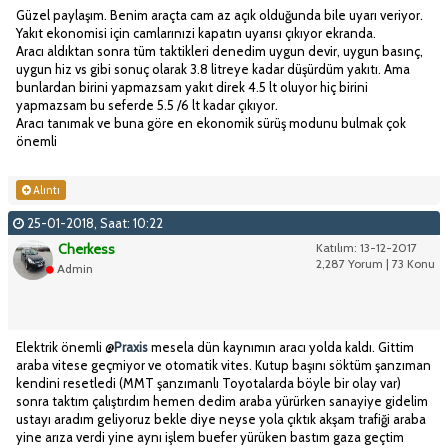
Güzel paylaşım. Benim araçta cam az açık olduğunda bile uyarı veriyor.
Yakıt ekonomisi için camlarınızi kapatın uyarısı çıkıyor ekranda.
Aracı aldıktan sonra tüm taktikleri denedim uygun devir, uygun basınç,
uygun hiz vs gibi sonuç olarak 3.8 litreye kadar düşürdüm yakıtı. Ama
bunlardan birini yapmazsam yakıt direk 4.5 lt oluyor hiç birini
yapmazsam bu seferde 5.5 /6 lt kadar çıkıyor.
Aracı tanımak ve buna göre en ekonomik sürüş modunu bulmak çok
önemli
Alıntı
25-01-2018, Saat: 10:22
Cherkess
Katılım: 13-12-2017
2,287 Yorum | 73 Konu
Admin
Elektrik önemli @
Praxis
mesela dün kaynımın aracı yolda kaldı. Gittim
araba vitese geçmiyor ve otomatik vites. Kutup başını söktüm şanzıman
kendini resetledi (MMT şanzımanlı Toyotalarda böyle bir olay var)
sonra taktım çalıştırdım hemen dedim araba yürürken sanayiye gidelim
ustayı aradım geliyoruz bekle diye neyse yola çıktık akşam trafiği araba
yine arıza verdi yine aynı işlem buefer yürüken bastım gaza geçtim