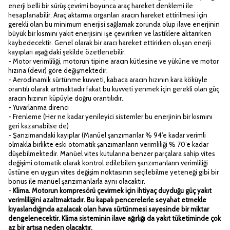
enerji belli bir sürüş çevrimi boyunca araç hareket denklemi ile
hesaplanabilir. Araç aktarma organları aracın hareket ettirilmesi için
gerekli olan bu minimum enerjisi sağlamak zorunda olup ilave enerjinin
büyük bir kısmını yakıt enerjisini işe çevirirken ve lastiklere aktarırken
kaybedecektir. Genel olarak bir aracı hareket ettirirken oluşan enerji
kayıpları aşağıdaki şekilde özetlenebilir.
- Motor verimliliği, motorun tipine aracın kütlesine ve yüküne ve motor
hızına (devir) göre değişmektedir.
- Aerodinamik sürtünme kuvveti, kabaca aracın hızının kara köküyle
orantılı olarak artmaktadır fakat bu kuvveti yenmek için gerekli olan güç
aracın hızının küpüyle doğru orantılıdır.
- Yuvarlanma direnci
- Frenleme (Her ne kadar yenileyici sistemler bu enerjinin bir kısmını
geri kazanabilse de)
- Şanzımandaki kayıplar (Manüel şanzımanlar % 94’e kadar verimli
olmakla birlikte eski otomatik şanzımanların verimliliği % 70’e kadar
düşebilmektedir. Manüel vites kutularına benzer parçalara sahip vites
değişimi otomatik olarak kontrol edilebilen şanzımanların verimliliği
üstüne en uygun vites değişim noktasının seçilebilme yeteneği gibi bir
bonus ile manüel şanzımanlarla aynı olacaktır.
-
Klima. Motorun kompresörü çevirmek için ihtiyaç duyduğu güç yakıt
verimliliğini azaltmaktadır. Bu kapalı pencerelerle seyahat etmekle
kıyaslandığında azalacak olan hava sürtünmesi sayesinde bir miktar
dengelenecektir. Klima sisteminin ilave ağırlığı da yakıt tüketiminde çok
az bir artışa neden olacaktır.