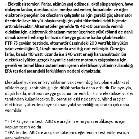
-
Elektrik sistemleri. Farlar, akünün şarj edilmesi, aktif süspansiyon, hava
dolaşımı fanları, dondurucular, medya sistemleri, hoparlörler ve diğer
elektronik parçalar, bu cihazların çalıştırılması için gerekli güç alternatör
üzerinde ilave bir yük oluşturacağı için yakıt tüketimini ciddi biçimde
arttırabilecektir. Alternatörler genelde % 40-60 oranında verimli
oldukları için, elektronik cihazların motor üzerinde yükü rölanti de dahil
olmak üzere herhangi bir hızda 3 beygir gücüne kadar çıkabilecektir.
FTP 75 çevirim testinde, alternatör üzerindeki 200 watt’lık bir yükün
yakıt verimliliğini 0,4km/lt oranında azalttığı not edilmiştir. Örneğin
farlar, kısada 110 watt, uzunda ise 240 watt enerji harcamaktadır. Bu
elektriksel yükler, gerçek hayat ile sadece motorun çalıştırılması için
gerekli ve temel klima sistemlerini içeren elektriksel yüklerin kullanıldığı
EPA testleri arasındaki farklılıkların nedeni olmaktadır.
Elektriksel yüklerden kaynaklanan yakıt verimliliği kayıpları elektriksel
yüklerin çoğu sabit olduğu için düşük hızlarda daha etkilidir. Dolayısıyla,
düşük hızda, motorun beygir gücünün önemli bir kısmı elektriksel yükler
tarafından kullanılacaktır. Bu orantısal etki nedeniyle, hibrid araçlar
elektriksel yüklerden kaynaklanan yakıt verimliliği açısından çok daha
verimlidir.
* FTP 75 çevirim testi, ABD’de araçların emisyon sertifikasyonu için
yapılan testin adıdır.
* EPA testleri ABD'de araçların tüketim değerlerinin test edilmesi için
yapılmaktadır.