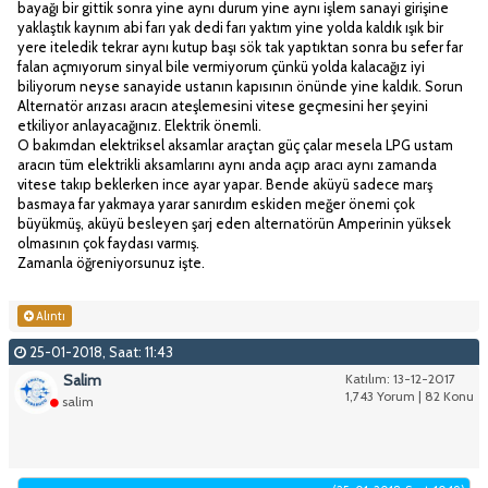
bayağı bir gittik sonra yine aynı durum yine aynı işlem sanayi girişine
yaklaştık kaynım abi farı yak dedi farı yaktım yine yolda kaldık ışık bir
yere iteledik tekrar aynı kutup başı sök tak yaptıktan sonra bu sefer far
falan açmıyorum sinyal bile vermiyorum çünkü yolda kalacağız iyi
biliyorum neyse sanayide ustanın kapısının önünde yine kaldık. Sorun
Alternatör arızası aracın ateşlemesini vitese geçmesini her şeyini
etkiliyor anlayacağınız. Elektrik önemli.
O bakımdan elektriksel aksamlar araçtan güç çalar mesela LPG ustam
aracın tüm elektrikli aksamlarını aynı anda açıp aracı aynı zamanda
vitese takıp beklerken ince ayar yapar. Bende aküyü sadece marş
basmaya far yakmaya yarar sanırdım eskiden meğer önemi çok
büyükmüş, aküyü besleyen şarj eden alternatörün Amperinin yüksek
olmasının çok faydası varmış.
Zamanla öğreniyorsunuz işte.
Alıntı
25-01-2018, Saat: 11:43
Salim
Katılım: 13-12-2017
1,743 Yorum | 82 Konu
salim