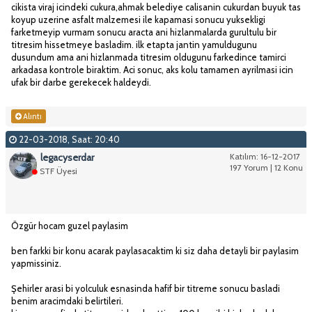
cikista viraj icindeki cukura,ahmak belediye calisanin cukurdan buyuk tas
koyup uzerine asfalt malzemesi ile kapamasi sonucu yuksekligi
farketmeyip vurmam sonucu aracta ani hizlanmalarda gurultulu bir
titresim hissetmeye basladim. ilk etapta jantin yamuldugunu
dusundum ama ani hizlanmada titresim oldugunu farkedince tamirci
arkadasa kontrole biraktim. Aci sonuc, aks kolu tamamen ayrilmasi icin
ufak bir darbe gerekecek haldeydi.
Alıntı
22-03-2018, Saat: 20:40
legacyserdar
Katılım: 16-12-2017
197 Yorum | 12 Konu
STF Üyesi
Özgür hocam guzel paylasim
ben farkki bir konu acarak paylasacaktim ki siz daha detayli bir paylasim
yapmissiniz.
Şehirler arasi bi yolculuk esnasinda hafif bir titreme sonucu basladi
benim aracimdaki belirtileri.