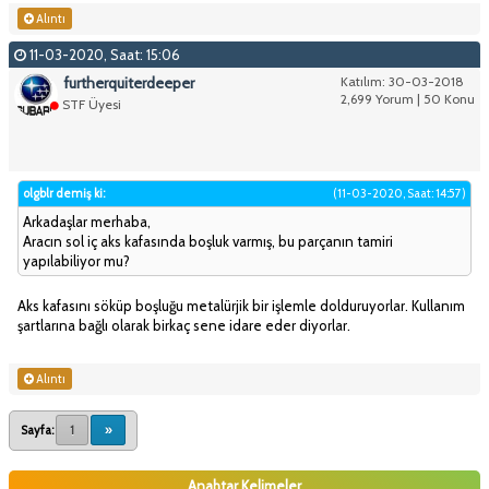
Alıntı
11-03-2020, Saat: 15:06
furtherquiterdeeper
Katılım: 30-03-2018
2,699 Yorum | 50 Konu
STF Üyesi
olgblr demiş ki:
(11-03-2020, Saat: 14:57)
Arkadaşlar merhaba,
Aracın sol iç aks kafasında boşluk varmış, bu parçanın tamiri
yapılabiliyor mu?
Aks kafasını söküp boşluğu metalürjik bir işlemle dolduruyorlar. Kullanım
şartlarına bağlı olarak birkaç sene idare eder diyorlar.
Alıntı
Sayfa:
1
»
Anahtar Kelimeler