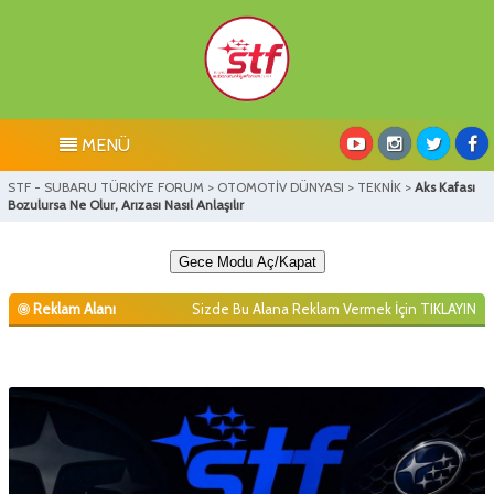
MENÜ
STF - SUBARU TÜRKİYE FORUM
>
OTOMOTİV DÜNYASI
>
TEKNİK
>
Aks Kafası
Bozulursa Ne Olur, Arızası Nasıl Anlaşılır
Gece Modu Aç/Kapat
Reklam Alanı
Sizde Bu Alana Reklam Vermek İçin
TIKLAYIN