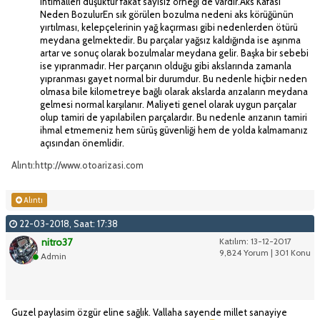
ihtimalleri düşüktür fakat sayısız örneği de vardır.Aks Kafası
Neden BozulurEn sık görülen bozulma nedeni aks körüğünün
yırtılması, kelepçelerinin yağ kaçırması gibi nedenlerden ötürü
meydana gelmektedir. Bu parçalar yağsız kaldığında ise aşınma
artar ve sonuç olarak bozulmalar meydana gelir. Başka bir sebebi
ise yıpranmadır. Her parçanın olduğu gibi akslarında zamanla
yıpranması gayet normal bir durumdur. Bu nedenle hiçbir neden
olmasa bile kilometreye bağlı olarak akslarda arızaların meydana
gelmesi normal karşılanır. Maliyeti genel olarak uygun parçalar
olup tamiri de yapılabilen parçalardır. Bu nedenle arızanın tamiri
ihmal etmemeniz hem sürüş güvenliği hem de yolda kalmamanız
açısından önemlidir.
Alıntı:http://www.otoarizasi.com
Alıntı
22-03-2018, Saat: 17:38
nitro37
Katılım: 13-12-2017
9,824 Yorum | 301 Konu
Admin
Guzel paylasim özgür eline sağlık. Vallaha sayende millet sanayiye