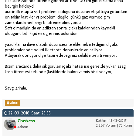
kisa sure zarfinda titreme giderek artti ve 100 km gibi hizlarda daha
belirgin haldeydi.
aracin ilk etapta şaft problemi oldugunu dusunerek şaftciya goturdum
on takim lastikler vs problemi degildi çünkü gaz vermedigim
zamanlarda herhangi bi titreme olmuyordu.
Saft olmadiginida anladiktan sonra iç aks kafalarindan kaynakli
oldugunu bilir kişiden ogrenmis bulundum.
yazdiklarina ilave olabilir dusuncesi ile eklemek istedigim dış aks
problemlerinde belirti ilk etapta donuslerde anlasiliyor.
Atlayarak donuyor diye tabir edecegimiz sekilde belirti veriyor .
Bizim araclarda daha sık görülen iç aks hatasi ise genelde yukari asagi
kasa titremesi seklinde.(lastiklerde balon varmis hissi veriyor)
Saygilarimla.
Alıntı
22-03-2018, Saat: 23:35
Cherkess
Katılım: 13-12-2017
2,287 Yorum | 73 Konu
Admin