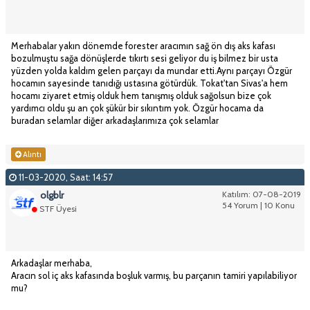
Merhabalar yakın dönemde forester aracımın sağ ön dış aks kafası
bozulmuştu sağa dönüşlerde tıkırtı sesi geliyor du iş bilmez bir usta
yüzden yolda kaldım gelen parçayı da mundar etti.Aynı parçayı Özgür
hocamın sayesinde tanıdığı ustasına götürdük. Tokat'tan Sivas'a hem
hocamı ziyaret etmiş olduk hem tanışmış olduk sağolsun bize çok
yardımcı oldu şu an çok şükür bir sıkıntım yok. Özgür hocama da
buradan selamlar diğer arkadaşlarımıza çok selamlar
Alıntı
11-03-2020, Saat: 14:57
olgblr
Katılım: 07-08-2019
54 Yorum | 10 Konu
STF Üyesi
Arkadaşlar merhaba,
Aracın sol iç aks kafasında boşluk varmış, bu parçanın tamiri yapılabiliyor
mu?