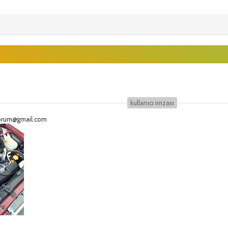
kullanıcı i̇mzası
eforum@gmail.com