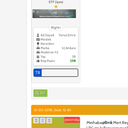
STF Üyesi
Bilgiler
Ad Soyad:
Yunus Emre
Meslek:
Nereden:
Marka:
6 | Ankara
Model ve Yıl:
Yaş:
38
Rep Puanı:
298
TR
bul
21-02-2018, Saat: 12:40
çevrimdışı
Merhaba@
Bmk
Mert Bey
LPG mi kullanıyorsunuz