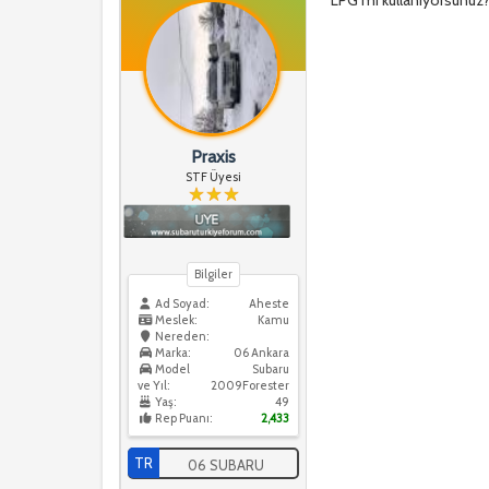
Praxis
STF Üyesi
Bilgiler
Ad Soyad:
Aheste
Meslek:
Kamu
Nereden:
Marka:
06 Ankara
Model
Subaru
ve Yıl:
2009Forester
Yaş:
49
Rep Puanı:
2,433
TR
06 SUBARU