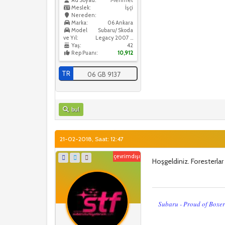
Ad Soyad:
Mehmet
Meslek:
İşçi
Nereden:
Marka:
06 Ankara
Model
Subaru/ Skoda
ve Yıl:
Legacy 2007 / Skoda Octavia 2016
Yaş:
42
Rep Puanı:
10,912
TR
06 GB 9137
bul
21-02-2018, Saat: 12:47
çevrimdışı
Hoşgeldiniz. Foresterla
Subaru - Proud of Boxe