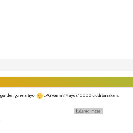
r günden güne artıyor
LPG varmı ? 4 ayda 10000 ciddi bir rakam.
kullanıcı i̇mzası
r