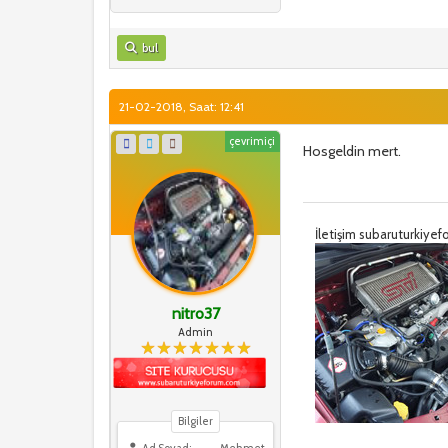
bul
21-02-2018, Saat: 12:41
çevrimiçi
Hosgeldin mert.
İletişim subaruturkiy
nitro37
Admin
Bilgiler