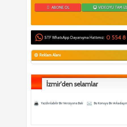
ABONE OL
VİDEOYU TAM İZ
0 554 8
STF WhatsApp Dayanışma Hattımız:
Reklam Alanı
İzmir'den selamlar
- 0 Ortalama
n
Yazdırılabilir Bir Versiyona Bak
Bu Konuyu Bir Arkadaşı