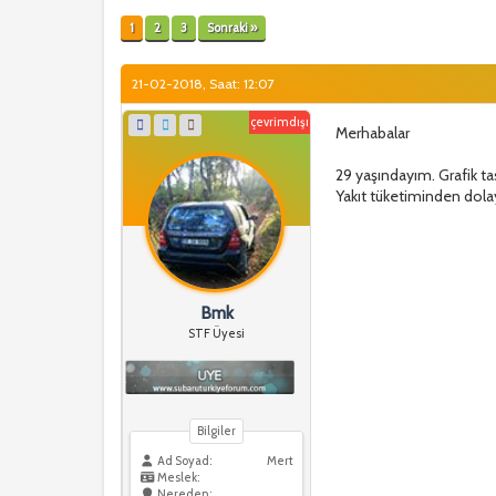
1
2
3
Sonraki »
21-02-2018, Saat: 12:07
çevrimdışı
Merhabalar
29 yaşındayım. Grafik t
Yakıt tüketiminden dol
Bmk
STF Üyesi
Bilgiler
Ad Soyad:
Mert
Meslek:
Nereden: