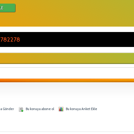
LE
 782278
na Gönder
Bu konuya abone ol
Bu konuya Anket Ekle