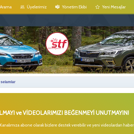
Arama
Üyelerimiz
Yönetim Ekibi
Yeni Mesajlar
 selamlar
MAYI ve VİDEOLARIMIZI BEĞENMEYİ UNUTMAYIN!
 Kanalımıza abone olarak bizlere destek verebilir ve yeni videolardan habe