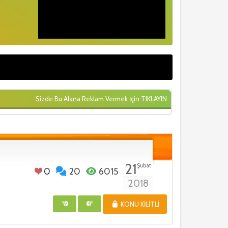
Sizde Bu Alana Reklam Vermek İçin
TIKLAYIN
21
Şubat
0
20
6015
2018
KONU KILITLI