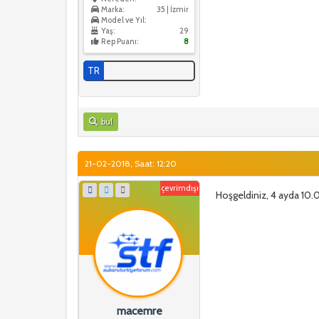
Marka:
35 | İzmir
Model ve Yıl:
Yaş:
29
Rep Puanı:
8
TR
bul
21-02-2018, Saat: 12:20
çevrimdışı
Hoşgeldiniz, 4 ayda 10.
macemre