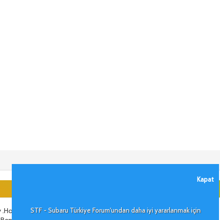
Kapat
 .Hoşgeldiniz aramıza.
STF - Subaru Türkiye Forum'undan daha iyi yararlanmak için
?Benzin mi?