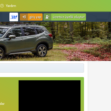
Yardım
giriş yap
ücretsiz üyelik oluştur!
rdar