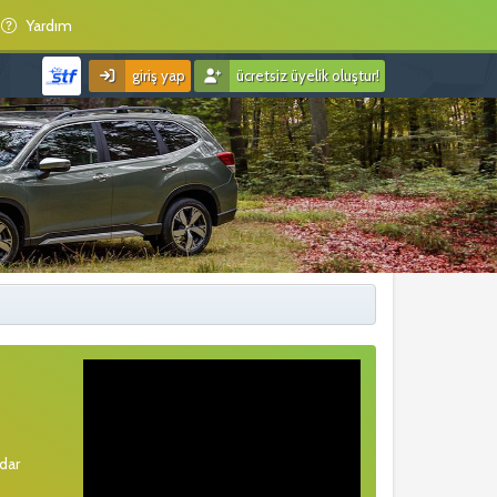
Yardım
giriş yap
ücretsiz üyelik oluştur!
rdar