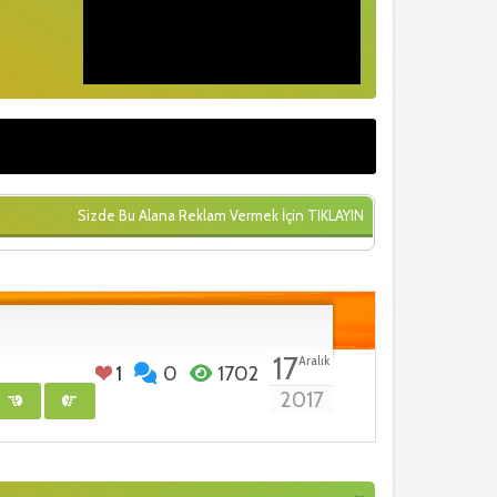
Sizde Bu Alana Reklam Vermek İçin
TIKLAYIN
17
Aralık
1
0
1702
2017