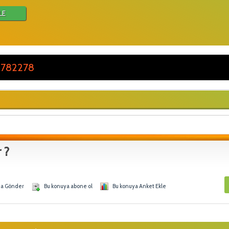
LE
 782278
 ?
na Gönder
Bu konuya abone ol
Bu konuya Anket Ekle