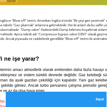
 23:31
nitro37
.)
ngilizce "Blow off" terimi, Amerikan İngilizce'sinde "Bir şeyi geri çevirmek" 
aba tabirle "Gaz çıkarmak" anlamına gelmektedir. Her iki anlam da bu valfin yapt
ha bulunmaktadır. "Dump valve" ifadesindeki Dump kelimesi boşaltmak anlamı
etmektedir. Ayrıca teknik adı "Compressor bypass valve (CBV)" olarak geçmek
ilir. Ancak piyasada ve caddelerde genellikle "Blow off" terimi ile anılmakta
i ne işe yarar?
lerinin amacı atmosferik olarak emilenden daha fazla havayı si
rçekleşmez ve sistem sürekli devrede değildir. Gaz kelebeği 
man da ayak gazdan çekildiği için kapalıdır. Yani gaz kelebeğ
ir şekilde gitmez. Ancak turbo pervanesi çalışma prensibi ger
 ve az da olsa hava emer.
Kapat
//3.bp.blogspot.com/-n8muVKVFhNw/Vwqiy8ur3iI/AAAAAAAAtf8
Blow%2BOff%2BValve-ayarl%25C4%25B1.jpg[/img]