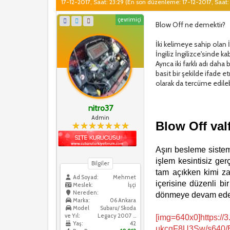
17-12-2017, Saat: 23:29
(En son düzenleme: 17-12-2017, Saat:
çevrimiçi
Blow Off ne demektir?
İki kelimeye sahip olan İ
İngiliz İngilizce'sinde k
Ayrıca iki farklı adı da
basit bir şekilde ifade 
olarak da tercüme edileb
nitro37
Admin
Blow Off valf
Aşırı besleme sistem
işlem kesintisiz ge
Bilgiler
tam açıkken kimi za
Ad Soyad:
Mehmet
içerisine düzenli b
Meslek:
İşçi
Nereden:
dönmeye devam eder
Marka:
06 Ankara
Model
Subaru/ Skoda
ve Yıl:
Legacy 2007 / Skoda Octavia 2016
[img=640x0]https:
Yaş:
42
ukcqF8U3Sw/s640/