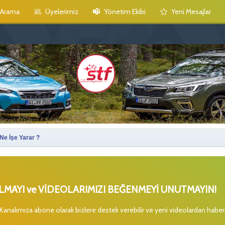
Arama
Üyelerimiz
Yönetim Ekibi
Yeni Mesajlar
 Ne İşe Yarar ?
MAYI ve VİDEOLARIMIZI BEĞENMEYİ UNUTMAYIN!
 Kanalımıza abone olarak bizlere destek verebilir ve yeni videolardan habe