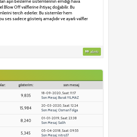
ırılan aşırı besleme sistemlerinin emdiği hava
l Blow Off valflerine ihtiyaç doğabilir. Bu
lerini tercih ederler. Bu sistemler hem
bu ses sadece gösteriş amaçlıdır ve ayarlı valfler
alıntı
lar:
gösterim:
son mesaj
18-09-2020, Saat: 11:17
9,835
Son Mesaj
:
Burak YILMAZ
20-03-2020, Saat: 12:24
5
15,984
Son Mesaj
:
OsmanTolga
01-01-2019, Saat: 23:38
6
8,240
Son Mesaj
:
Salih
05-04-2018, Saat: 09:55
5,345
Son Mesaj
:
nitro37