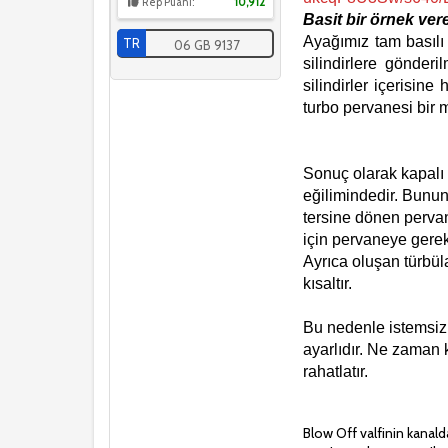
Rep Puanı:
10,912
Basit bir örnek ver
Ayağımız tam basılı
TR
06 GB 9137
silindirlere gönde
silindirler içeris
turbo pervanesi bir
Sonuç olarak kapalı
eğilimindedir. Bunun
tersine dönen pervan
için pervaneye gerek
Ayrıca oluşan türbül
kısaltır.
Bu nedenle istemsiz 
ayarlıdır. Ne zaman 
rahatlatır.
Blow Off valfinin kanald