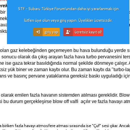
erek bu durumu pekiştirelim;
STF - Subaru Türkiye Forum'undan daha iyi yararlanmak için
 bir şekilde gazda olsun. Bu sırada gaz kelebeği tamamen açık
rilmektedir. Şimdi ise ayağımızı aniden gazdan çekelim. Bu
lütfen üye olun veya giriş yapın. Üyelikler ücretsizdir.
ine hava gitmez. Ancak ayak gazdan çekildiğinde aniden durm
 miktar havayı emmeye devam eder.
giriş yap
ücretsiz kayıt ol!
 olan gaz kelebeğinden geçemeyen bu hava bulunduğu yerde sıkı
 sonucu olarak da çıkış arayan fazla hava turbo pervanesini ters
e ise gaza tekrar basıldığında normal şekilde dönmeye çalışır. A
siz yük biner ve zaman kaybı olur. Bu zaman kaybı da "turbo-la
ans ve basınç pervane yataklarına gereksiz baskı uyguladığı iç
olarak emilen fazla havanın sistemden atılması gereklidir. Blow 
ki bu durum gerçekleşirse blow off valfi açılır ve fazla havayı a
a biriken fazla havayı atmosfere atması sırasında ise "Çuf" sesi çıkar. Ancak