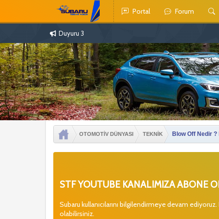
Portal
Forum
Duyuru 3
Blow Off Nedir ?
OTOMOTİV DÜNYASI
TEKNİK
STF YOUTUBE KANALIMIZA ABONE OL
Subaru kullanıcılarını bilgilendirmeye devam ediyoruz.
olabilirsiniz.