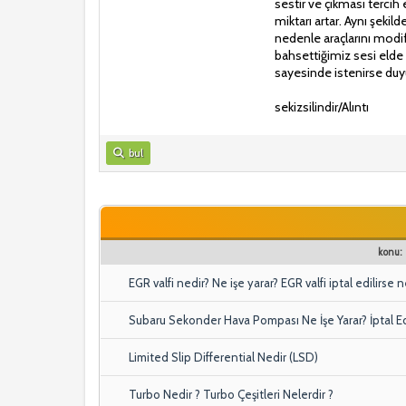
sestir ve çıkması tercih 
miktarı artar. Aynı şekil
nedenle araçlarını modi
bahsettiğimiz sesi elde 
sayesinde istenirse duyu
sekizsilindir/Alıntı
bul
konu:
EGR valfi nedir? Ne işe yarar? EGR valfi iptal edilirse n
Subaru Sekonder Hava Pompası Ne İşe Yarar? İptal Edi
Limited Slip Differential Nedir (LSD)
Turbo Nedir ? Turbo Çeşitleri Nelerdir ?