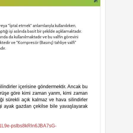
#1
veya "İptal etmek" anlamlarıyla kullanılırken,
ığı işi aslında basit bir şekilde açıklamaktadır.
nda da kullanılmaktadır ve bu valfin görevini
tedir ve "Kompresör (Basınç) tahliye valfi"
dır.
lindirler içerisine göndermektir. Ancak bu
sürüşe göre kimi zaman yarım, kimi zaman
i sürekli açık kalmaz ve hava silindirler
eği ayak gazdan çekilse bile yavaşlayarak
/1L9e-psIbs8kRln6JBA7sG-