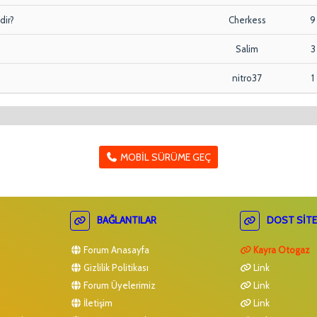
dir?
Cherkess
9
?
Salim
3
nitro37
1
MOBIL SÜRÜME GEÇ
BAĞLANTILAR
DOST SITE
Forum Anasayfa
Kayra Otogaz
Gizlilik Politikası
Link
Forum Üyelerimiz
Link
İletişim
Link