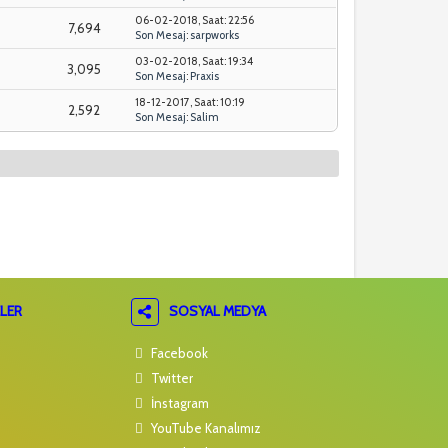
06-02-2018, Saat: 22:56
7,694
Son Mesaj
:
sarpworks
03-02-2018, Saat: 19:34
3,095
Son Mesaj
:
Praxis
18-12-2017, Saat: 10:19
2,592
Son Mesaj
:
Salim
LER
SOSYAL MEDYA
Facebook
Twitter
İnstagram
YouTube Kanalımız