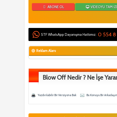
ABONE OL
VİDEOYU TAM İZ
0 554 8
STF WhatsApp Dayanışma Hattımız:
Reklam Alanı
Blow Off Nedir ? Ne İşe Yarar
y - 1 Ortalama
ğen
Yazdırılabilir Bir Versiyona Bak
Bu Konuyu Bir Arkadaşı