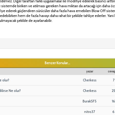
edilmez. Diğer taraftan farklı uygulamalar ile modifiye edilerek basıncı artt
de sistemde biriken ve atılması gereken hava miktarı da artacağı için daha öze
fiye ederek güçlendiren sürücüler daha fazla hava emebilen Blow Off sistem
edebilirken hem de fazla havayı daha rahat bir şekilde tahliye ederler. Yani 
lmayacak şekilde de ayarlanabilir.
Benzer Konular...
yazar
cevap
e olur?
Cherkess
7
lirse Ne olur?
Cherkess
2
BurakSF5
1
nitro37
6