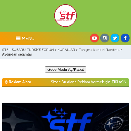
MENÜ
STF - SUBARU TÜRKİYE FORUM
>
KURALLAR
>
Tanışma Kendini Tanıtma
>
Aydından selamlar
Gece Modu Aç/Kapat
Reklam Alanı
Sizde Bu Alana Reklam Vermek İçin
TIKLAYIN