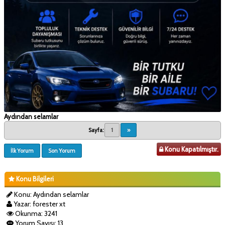
Aydından selamlar
Sayfa:
1
»
Konu Kapatılmıştır.
İlk Yorum
Son Yorum
Konu Bilgileri
Konu: Aydından selamlar
Yazar: forester xt
Okunma: 3241
Yorum Sayısı: 13