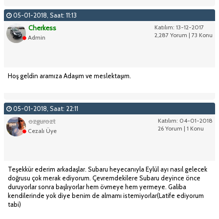
05-01-2018, Saat: 11:13
Cherkess
Katılım: 13-12-2017
2,287 Yorum | 73 Konu
Admin
Hoş geldin aramıza Adaşım ve meslektaşım.
05-01-2018, Saat: 22:11
ozgurozt
Katılım: 04-01-2018
26 Yorum | 1 Konu
Cezalı Üye
Teşekkür ederim arkadaşlar. Subaru heyecanıyla Eylül ayı nasıl gelecek
doğrusu çok merak ediyorum. Çevremdekilere Subaru deyince önce
duruyorlar sonra başlıyorlar hem övmeye hem yermeye. Galiba
kendilerinde yok diye benim de almamı istemiyorlar(Latife ediyorum
tabi)