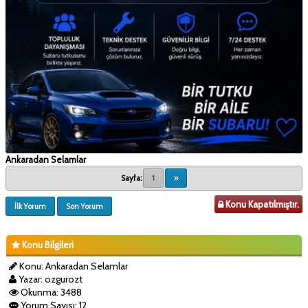
Ankaradan Selamlar
Sayfa:
1
»
Konu Kapatılmıştır.
İlk Yorum
Son Yorum
Konu Bilgileri
Konu: Ankaradan Selamlar
Yazar: ozgurozt
Okunma: 3488
Yorum Sayısı: 12