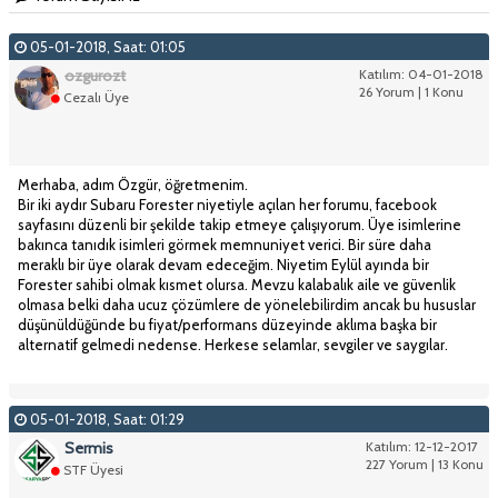
05-01-2018, Saat: 01:05
ozgurozt
Katılım: 04-01-2018
26 Yorum | 1 Konu
Cezalı Üye
Merhaba, adım Özgür, öğretmenim.
Bir iki aydır Subaru Forester niyetiyle açılan her forumu, facebook
sayfasını düzenli bir şekilde takip etmeye çalışıyorum. Üye isimlerine
bakınca tanıdık isimleri görmek memnuniyet verici. Bir süre daha
meraklı bir üye olarak devam edeceğim. Niyetim Eylül ayında bir
Forester sahibi olmak kısmet olursa. Mevzu kalabalık aile ve güvenlik
olmasa belki daha ucuz çözümlere de yönelebilirdim ancak bu hususlar
düşünüldüğünde bu fiyat/performans düzeyinde aklıma başka bir
alternatif gelmedi nedense. Herkese selamlar, sevgiler ve saygılar.
05-01-2018, Saat: 01:29
Sermis
Katılım: 12-12-2017
227 Yorum | 13 Konu
STF Üyesi