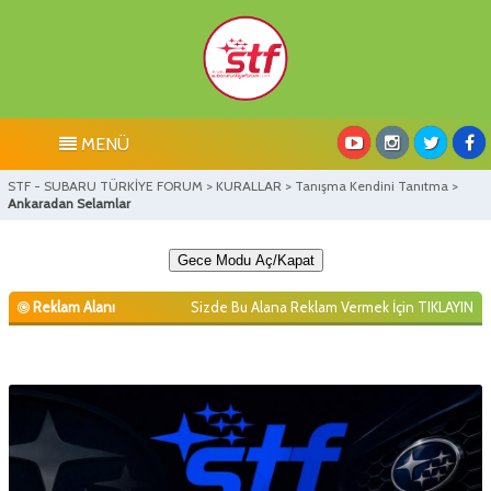
MENÜ
STF - SUBARU TÜRKİYE FORUM
>
KURALLAR
>
Tanışma Kendini Tanıtma
>
Ankaradan Selamlar
Gece Modu Aç/Kapat
Reklam Alanı
Sizde Bu Alana Reklam Vermek İçin
TIKLAYIN