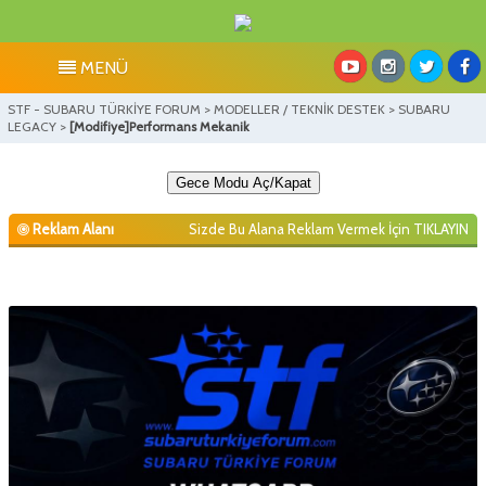
MENÜ
STF - SUBARU TÜRKİYE FORUM
>
MODELLER / TEKNİK DESTEK
>
SUBARU
LEGACY
>
[Modifiye]Performans Mekanik
Gece Modu Aç/Kapat
Reklam Alanı
Sizde Bu Alana Reklam Vermek İçin
TIKLAYIN