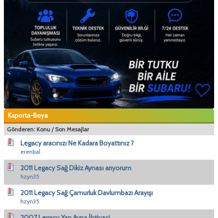
Kaporta-Boya
Gönderen:
Konu
/
Son Mesajlar
Legacy aracınızı Ne Kadara Boyattınız ?
erenbal
2011 Legacy Sağ Dikiz Aynası arıyorum
hzyn35
2011 Legacy Sağ Çamurluk Davlumbazı Arayışı
hzyn35
2007 Legacy Yan Ayna İhtiyaci