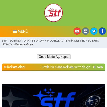
MENÜ
STF - SUBARU TÜRKİYE FORUM
>
MODELLER / TEKNİK DESTEK
>
SUBARU
LEGACY
>
Kaporta-Boya
Gece Modu Aç/Kapat
Reklam Alanı
Sizde Bu Alana Reklam Vermek İçin
TIKLAYIN