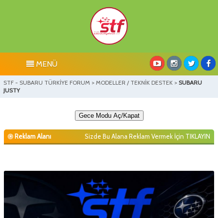
MENÜ
STF - SUBARU TÜRKİYE FORUM
>
MODELLER / TEKNİK DESTEK
>
SUBARU
JUSTY
Gece Modu Aç/Kapat
Reklam Alanı
Sizde Bu Alana Reklam Vermek İçin
TIKLAYIN