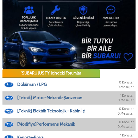
'SUBARU JUSTY' içindeki Forumlar
0 Konular
Döküman / LPG
0 Mesajlar
1 Konular
[Teknik] Motor-Mekanik-Şanzıman
3 Mesajlar
0 Konular
[Teknik] Elektrik Teknolojik - Kabin İçi
0 Mesajlar
0 Konular
[Modifiye]Performans Mekanik
0 Mesajlar
1 Konular
Kaporta-Boya