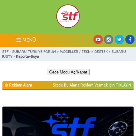
MENÜ
STF - SUBARU TÜRKİYE FORUM
>
MODELLER / TEKNİK DESTEK
>
SUBARU
JUSTY
>
Kaporta-Boya
Gece Modu Aç/Kapat
Reklam Alanı
Sizde Bu Alana Reklam Vermek İçin
TIKLAYIN