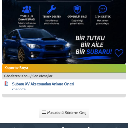
Kaporta-Boya
Gönderen:
Konu
/
Son Mesajlar
Subaru XV Aksesuarları Ankara Öneri
chaporta
Masaüstü Sürüme Geç