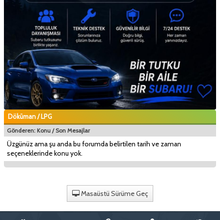
Döküman / LPG
Gönderen:
Konu
/
Son Mesajlar
Üzgünüz ama şu anda bu forumda belirtilen tarih ve zaman
seçeneklerinde konu yok.
Masaüstü Sürüme Geç