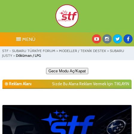
MENÜ
STF - SUBARU TÜRKİYE FORUM
>
MODELLER / TEKNİK DESTEK
>
SUBARU
JUSTY
>
Döküman / LPG
Gece Modu Aç/Kapat
Reklam Alanı
Sizde Bu Alana Reklam Vermek İçin
TIKLAYIN