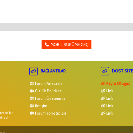
MOBIL SÜRÜME GEÇ
BAĞLANTILAR
DOST SITE
Forum Anasayfa
Kayra Otogaz
Gizlilik Politikası
Link
Forum Üyelerimiz
Link
İletişim
Link
Forum Yöneticileri
Link
etsiz bir
ektedir.