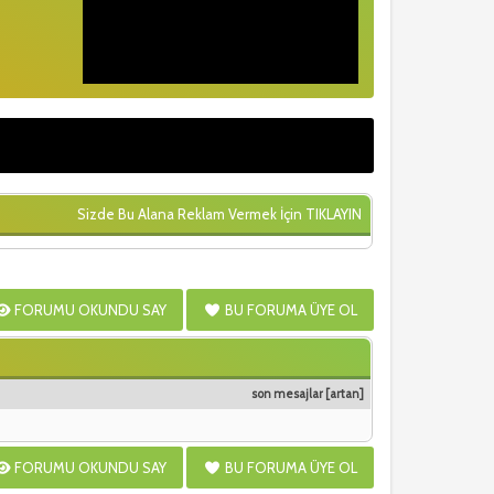
Sizde Bu Alana Reklam Vermek İçin
TIKLAYIN
FORUMU OKUNDU SAY
BU FORUMA ÜYE OL
son mesajlar
[
artan
]
FORUMU OKUNDU SAY
BU FORUMA ÜYE OL