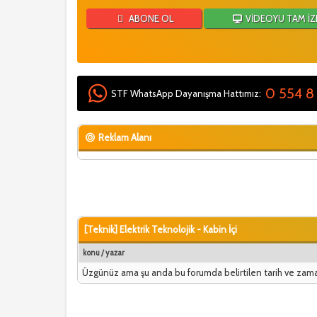
ABONE OL
VİDEOYU TAM İZ
0 554 8
STF WhatsApp Dayanışma Hattımız:
Reklam Alanı
[Teknik] Elektrik Teknolojik - Kabin İçi
konu
/
yazar
Üzgünüz ama şu anda bu forumda belirtilen tarih ve zam