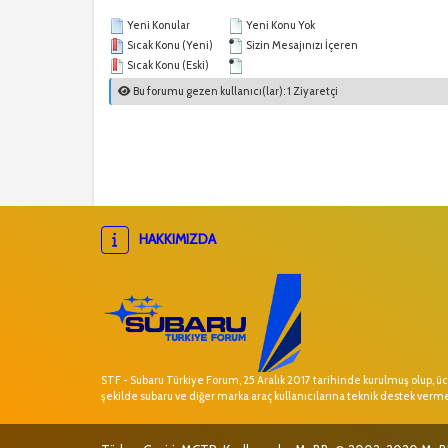
Yeni Konular
Yeni Konu Yok
Sıcak Konu (Yeni)
Sizin Mesajınızı İçeren
Sıcak Konu (Eski)
Bu forumu gezen kullanıcı(lar): 1 Ziyaretçi
HAKKIMIZDA
STF - Subaru Türkiye Forum, 25 Aralık 2017 tarihinde kurulmuş olup, ücr
şekilde subaru ve diğer marka araç kullanıcılarına teknik destek verm