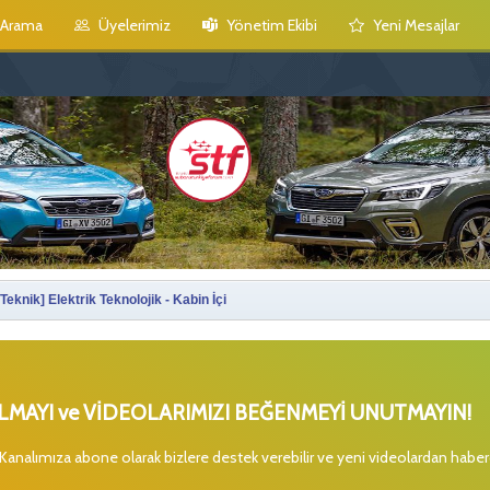
Arama
Üyelerimiz
Yönetim Ekibi
Yeni Mesajlar
[Teknik] Elektrik Teknolojik - Kabin İçi
MAYI ve VİDEOLARIMIZI BEĞENMEYİ UNUTMAYIN!
 Kanalımıza abone olarak bizlere destek verebilir ve yeni videolardan habe