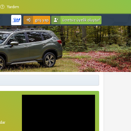
Yardım
giriş yap
ücretsiz üyelik oluştur!
rdar