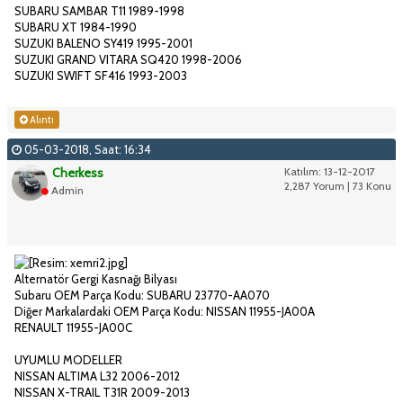
SUBARU SAMBAR T11 1989-1998
SUBARU XT 1984-1990
SUZUKI BALENO SY419 1995-2001
SUZUKI GRAND VITARA SQ420 1998-2006
SUZUKI SWIFT SF416 1993-2003
Alıntı
05-03-2018, Saat: 16:34
Cherkess
Katılım: 13-12-2017
2,287 Yorum | 73 Konu
Admin
Alternatör Gergi Kasnağı Bilyası
Subaru OEM Parça Kodu: SUBARU 23770-AA070
Diğer Markalardaki OEM Parça Kodu: NISSAN 11955-JA00A
RENAULT 11955-JA00C
UYUMLU MODELLER
NISSAN ALTIMA L32 2006-2012
NISSAN X-TRAIL T31R 2009-2013