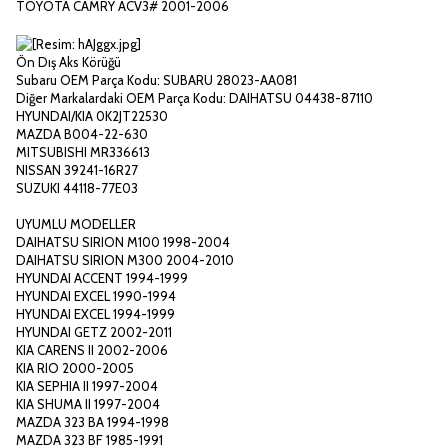
TOYOTA CAMRY ACV3# 2001-2006
Ön Dış Aks Körüğü
Subaru OEM Parça Kodu: SUBARU 28023-AA081
Diğer Markalardaki OEM Parça Kodu: DAIHATSU 04438-87110
HYUNDAI/KIA 0K2JT22530
MAZDA B004-22-630
MITSUBISHI MR336613
NISSAN 39241-16R27
SUZUKI 44118-77E03
UYUMLU MODELLER
DAIHATSU SIRION M100 1998-2004
DAIHATSU SIRION M300 2004-2010
HYUNDAI ACCENT 1994-1999
HYUNDAI EXCEL 1990-1994
HYUNDAI EXCEL 1994-1999
HYUNDAI GETZ 2002-2011
KIA CARENS II 2002-2006
KIA RIO 2000-2005
KIA SEPHIA II 1997-2004
KIA SHUMA II 1997-2004
MAZDA 323 BA 1994-1998
MAZDA 323 BF 1985-1991