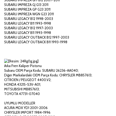
SUBARU IMPREZA GH G12 2007-2011
SUBARU IMPREZA GJ G13 2011
SUBARU IMPREZA GP G23 2011
SUBARU IMPREZA WGN G23 2011
SUBARU LEGACY B12 1998-2003
SUBARU LEGACY B11 1993-1998
SUBARU LEGACY B12 1997-2003
SUBARU LEGACY B11 1993-1998
SUBARU LEGACY OUTBACK B12 1997-2003
SUBARU LEGACY OUTBACK B11 1993-1998
Arka Fren Kaliper Pistonu
Subaru OEM Parça Kodu: SUBARU 26236-AA040;
Diğer Markalardaki OEM Parça Kodu: CHRYSLER MB857613;
CITROEN / PEUGEOT 4400.V2;
HONDA 43215-S3V-A01;
MITSUBISHI MB857613;
TOYOTA 47731-07040
UYUMLU MODELLER
ACURA MDX YD1 2001-2006
CHRYSLER IMPORT 1984-1996