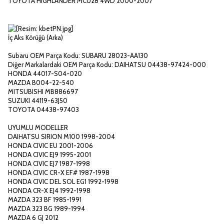
TOYOTA HIGHLANDER MCU28 4WD 2000-2007
İç Aks Körüğü (Arka)
Subaru OEM Parça Kodu: SUBARU 28023-AA130
Diğer Markalardaki OEM Parça Kodu: DAIHATSU 04438-97424-000
HONDA 44017-S04-020
MAZDA B004-22-540
MITSUBISHI MB886697
SUZUKI 44119-63J50
TOYOTA 04438-97403
UYUMLU MODELLER
DAIHATSU SIRION M100 1998-2004
HONDA CIVIC EU 2001-2006
HONDA CIVIC EJ9 1995-2001
HONDA CIVIC EJ7 1987-1998
HONDA CIVIC CR-X EF# 1987-1998
HONDA CIVIC DEL SOL EG1 1992-1998
HONDA CR-X EJ4 1992-1998
MAZDA 323 BF 1985-1991
MAZDA 323 BG 1989-1994
MAZDA 6 GJ 2012