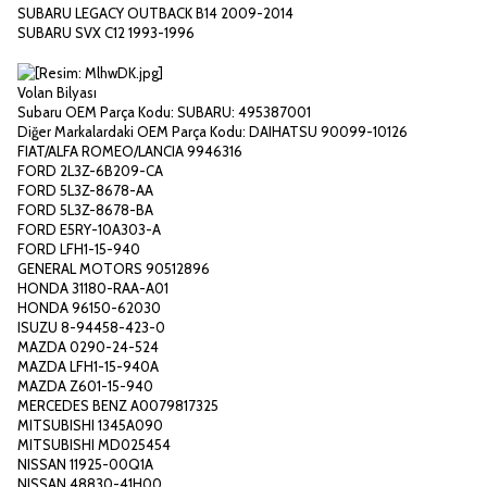
SUBARU LEGACY OUTBACK B14 2009-2014
SUBARU SVX C12 1993-1996
Volan Bilyası
Subaru OEM Parça Kodu: SUBARU: 495387001
Diğer Markalardaki OEM Parça Kodu: DAIHATSU 90099-10126
FIAT/ALFA ROMEO/LANCIA 9946316
FORD 2L3Z-6B209-CA
FORD 5L3Z-8678-AA
FORD 5L3Z-8678-BA
FORD E5RY-10A303-A
FORD LFH1-15-940
GENERAL MOTORS 90512896
HONDA 31180-RAA-A01
HONDA 96150-62030
ISUZU 8-94458-423-0
MAZDA 0290-24-524
MAZDA LFH1-15-940A
MAZDA Z601-15-940
MERCEDES BENZ A0079817325
MITSUBISHI 1345A090
MITSUBISHI MD025454
NISSAN 11925-00Q1A
NISSAN 48830-41H00