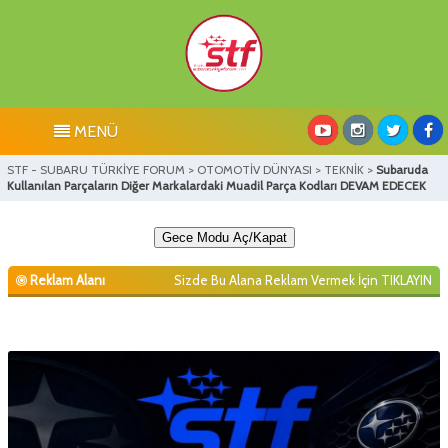
MENÜ
STF - SUBARU TÜRKİYE FORUM
>
OTOMOTİV DÜNYASI
>
TEKNİK
>
Subaruda
Kullanılan Parçaların Diğer Markalardaki Muadil Parça Kodları DEVAM EDECEK
Gece Modu Aç/Kapat
Reklam Alanı
Sizde Bu Alana Reklam Vermek İçin
TIKLAYIN