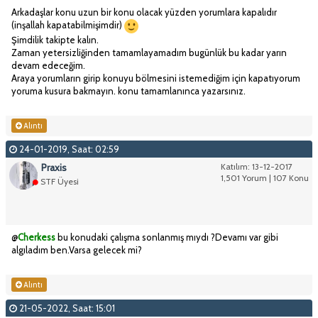
Arkadaşlar konu uzun bir konu olacak yüzden yorumlara kapalıdır
(inşallah kapatabilmişimdir)
Şimdilik takipte kalın.
Zaman yetersizliğinden tamamlayamadım bugünlük bu kadar yarın
devam edeceğim.
Araya yorumların girip konuyu bölmesini istemediğim için kapatıyorum
yoruma kusura bakmayın. konu tamamlanınca yazarsınız.
Alıntı
24-01-2019, Saat: 02:59
Praxis
Katılım: 13-12-2017
1,501 Yorum | 107 Konu
STF Üyesi
@
Cherkess
bu konudaki çalışma sonlanmış mıydı ?Devamı var gibi
algıladım ben.Varsa gelecek mi?
Alıntı
21-05-2022, Saat: 15:01