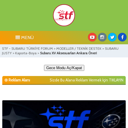
MENÜ
STF - SUBARU TÜRKİYE FORUM
>
MODELLER / TEKNİK DESTEK
>
SUBARU
JUSTY
>
Kaporta-Boya
>
Subaru XV Aksesuarları Ankara Öneri
Gece Modu Aç/Kapat
Reklam Alanı
Sizde Bu Alana Reklam Vermek İçin
TIKLAYIN