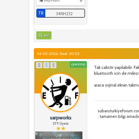
Rep Puanı:
0
TR
34NH232
bul
24-03-2026, Saat: 20:02
çevrimiçi
Tak calistir yapilabilir.
bluetooth icin de mikro
araca orjinal ekran tak
subaruturkiyeforum.com
, tamamen bilgi amacli
sarpworks
STF Üyesi