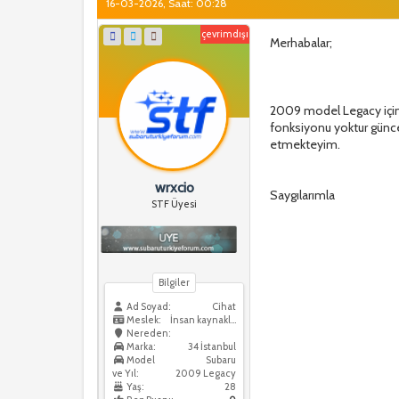
16-03-2026, Saat: 00:28
çevrimdışı
Merhabalar;
2009 model Legacy için e
fonksiyonu yoktur güncel
etmekteyim.
wrxcio
Saygılarımla
STF Üyesi
Bilgiler
Ad Soyad:
Cihat
Meslek:
İnsan kaynakları
Nereden:
Marka:
34 İstanbul
Model
Subaru
ve Yıl:
2009 Legacy
Yaş:
28