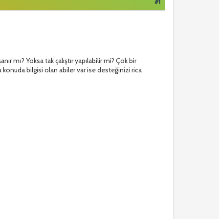
#1
r mı? Yoksa tak çalıştır yapılabilir mi? Çok bir
onuda bilgisi olan abiler var ise desteğinizi rica