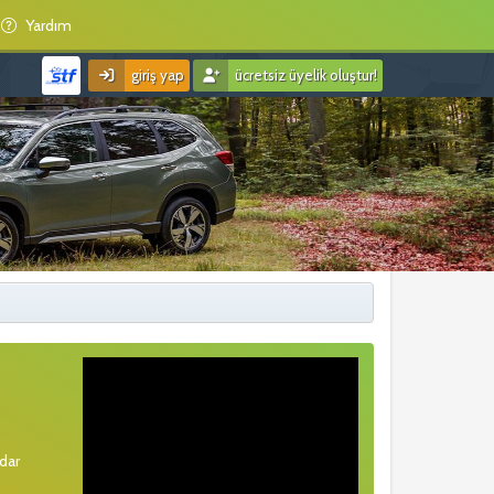
Yardım
giriş yap
ücretsiz üyelik oluştur!
rdar