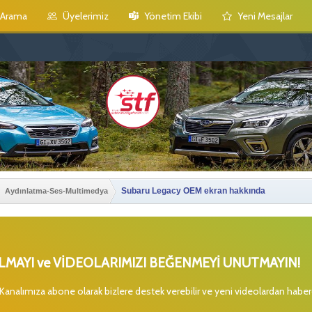
Arama
Üyelerimiz
Yönetim Ekibi
Yeni Mesajlar
Subaru Legacy OEM ekran hakkında
Aydınlatma-Ses-Multimedya
MAYI ve VİDEOLARIMIZI BEĞENMEYİ UNUTMAYIN!
 Kanalımıza abone olarak bizlere destek verebilir ve yeni videolardan habe