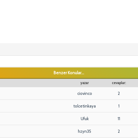
Benzer Konular...
yazar
cevaplar:
ciovinco
2
tolcetinkaya
1
Ufuk
11
hzyn35
2