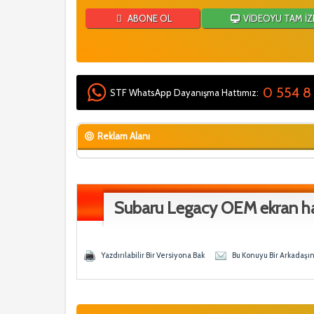
ABONE OL
VİDEOYU TAM İZ
0 554 8
STF WhatsApp Dayanışma Hattımız:
Reklam Alanı
Subaru Legacy OEM ekran h
Oy - 0 Ortalama
eğen
Yazdırılabilir Bir Versiyona Bak
Bu Konuyu Bir Arkadaşı