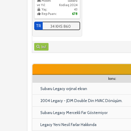
Model
Subaru
ve Yıl:
Kodiaq 2024
Yaş:
43
Rep Puanı:
678
TR
34 KHS 860
bul
konu:
Subaru Legacy orjinal ekran
2004 Legacy - JDM Double Din HVAC Dönüşüm.
Subaru Legacy Mercekli Far Gösterniyor
Legacy Yeni Nesil Farlar Hakkında