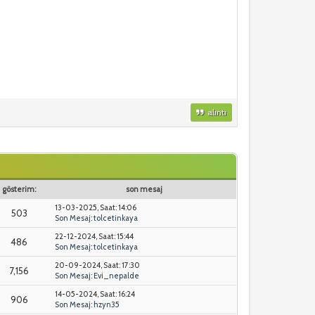
alıntı
gösterim:
son mesaj
13-03-2025, Saat: 14:06
503
Son Mesaj
:
tolcetinkaya
22-12-2024, Saat: 15:44
486
Son Mesaj
:
tolcetinkaya
20-09-2024, Saat: 17:30
7,156
Son Mesaj
:
Evi_nepalde
14-05-2024, Saat: 16:24
906
Son Mesaj
:
hzyn35