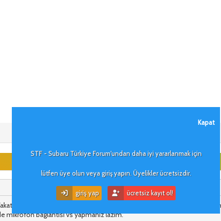
Kapat
STF - Subaru Türkiye Forum'undan daha iyi yararlanmak için
lütfen üye olun veya giriş yapın. Üyelikler ücretsizdir.
giriş yap
ücretsiz kayıt ol!
r. Fakat birazcik iscilik gerektirebilir. eger aracta geri gorus kamerasi yoksa
 de mikrofon baglantisi vs yapmaniz lazim.