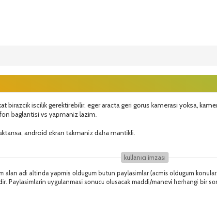
 Fakat birazcik iscilik gerektirebilir. eger aracta geri gorus kamerasi yoksa, 
fon baglantisi vs yapmaniz lazim.
maktansa, android ekran takmaniz daha mantikli.
kullanıcı i̇mzası
 alan adi altinda yapmis oldugum butun paylasimlar (acmis oldugum konular, 
dir. Paylasimlarin uygulanmasi sonucu olusacak maddi/manevi herhangi bir so