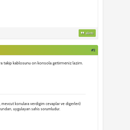
alıntı
#2
kamera takip kablosunu on konsola getirmeniz lazim.
mevcut konulara verdigim cevaplar ve digerleri)
rundan, uygulayan sahis sorumludur.