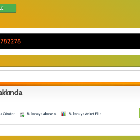
LE
 782278
akkında
na Gönder
Bu konuya abone ol
Bu konuya Anket Ekle