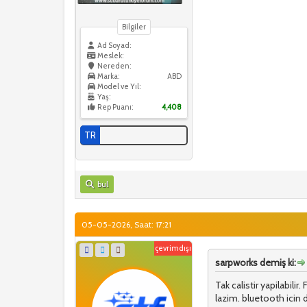
Bilgiler
Ad Soyad:
Meslek:
Nereden:
Marka:
ABD
Model ve Yıl:
Yaş:
Rep Puanı:
4,408
TR
bul
05-05-2026, Saat: 17:21
çevrimdışı
sarpworks demiş ki:
Tak calistir yapilabili
lazim. bluetooth icin