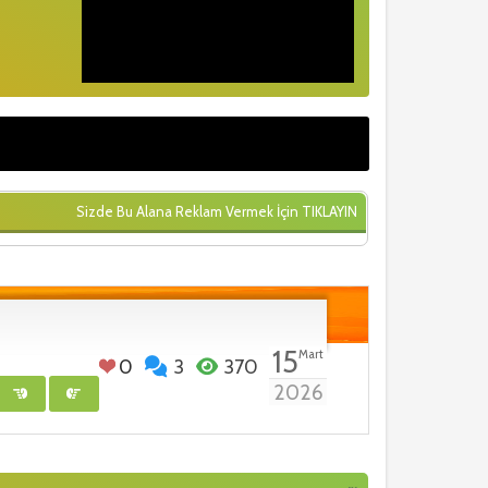
Sizde Bu Alana Reklam Vermek İçin
TIKLAYIN
15
Mart
0
3
370
2026