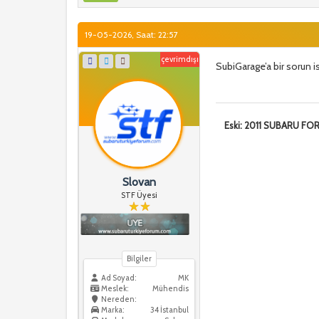
19-05-2026, Saat: 22:57
çevrimdışı
SubiGarage’a bir sorun ist
Eski: 2011 SUBARU F
Slovan
STF Üyesi
Bilgiler
Ad Soyad:
MK
Meslek:
Mühendis
Nereden:
Marka:
34 İstanbul