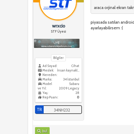
araca orjinal ekran ta
piyasada satılan android 
wrxcio
ayarlayabilirsem :(
STF Üyesi
Bilgiler
Ad Soyad:
Cihat
Meslek:
İnsan kaynakları
Nereden:
Marka:
34 İstanbul
Model
Subaru
ve Yıl:
2009 Legacy
Yaş:
28
Rep Puanı:
0
TR
34NH232
bul