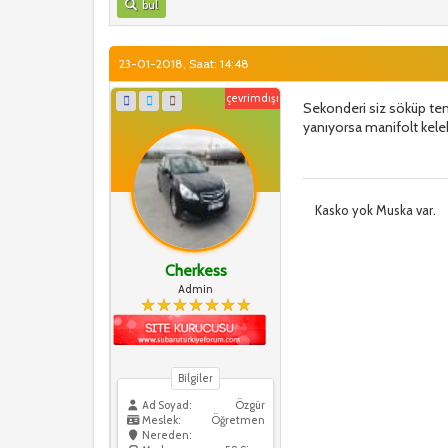
bul
23-01-2018, Saat: 14:48
çevrimdışı
Sekonderi siz söküp tem
yanıyorsa manifolt keleb
Kasko yok Muska var.
Cherkess
Admin
Bilgiler
Ad Soyad:
Özgür
Meslek:
Öğretmen
Nereden: