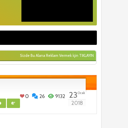
Sizde Bu Alana Reklam Vermek İçin
TIKLAYIN
23
Ocak
0
26
9132
2018