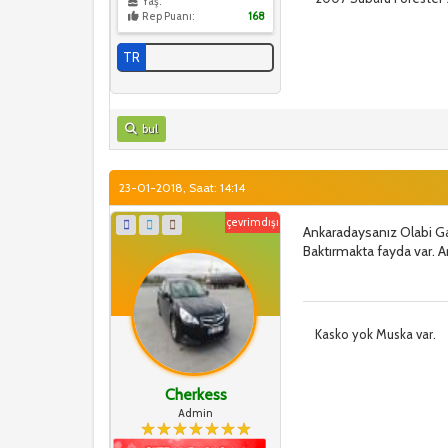
Yaş:
Rep Puanı:
168
TR
bul
23-01-2018, Saat: 14:14
çevrimdışı
Ankaradaysanız Olabi Gar
Baktırmakta fayda var. 
Kasko yok Muska var.
Cherkess
Admin