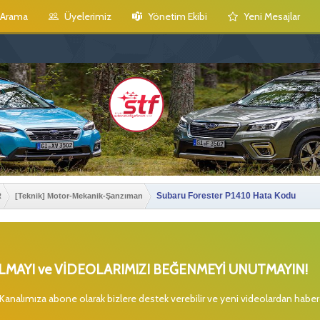
Arama
Üyelerimiz
Yönetim Ekibi
Yeni Mesajlar
Subaru Forester P1410 Hata Kodu
R
[Teknik] Motor-Mekanik-Şanzıman
MAYI ve VİDEOLARIMIZI BEĞENMEYİ UNUTMAYIN!
 Kanalımıza abone olarak bizlere destek verebilir ve yeni videolardan habe