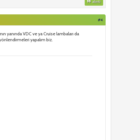
alıntı
#4
ının yanında VDC ve ya Cruise lambaları da
 yönlendirmeleri yapalım biz.