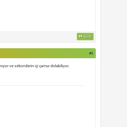
alıntı
#2
mıyor ve sekonderin içi çamur dolabiliyor.