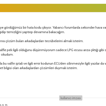
 gördüğümüz bir hata kodu çıkıyor. Yabancı forumlarda sekonder hava valfini
gidip temizliğini yaptırıp devamına bakacağım.
onra çözüm bulan arkadaşlardan tecrübelerini almak isterim.
alfle pek ilgili olduğunu düşünmüyorum sadece LPG ecusu arıza çıktığı gibi
u okudum.
 bu valfin iptali ve ilgili emir kodunun ECUden silinmesiyle ilgili yazılar da
et bilgisi olan arkadaşlardan çözümleri duymak isterim.
kullanıcı i̇mzası
2.0 ZL