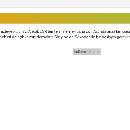
izleyebilirsiniz. Ancak EGR leri temizlemek daha zor. Aslında arıza lambas
ekleri de açık kalmış demektir. Siz yine de Sekonderle işe başlayın gerekli
kullanıcı i̇mzası