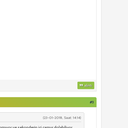
alıntı
#3
(23-01-2018, Saat: 14:14)
anmıyor ve sekonderin içi çamur dolabiliyor.