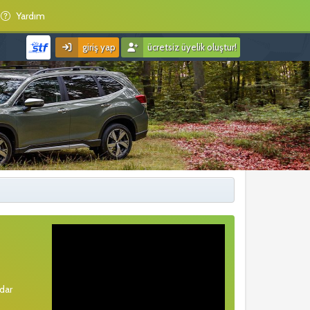
Yardım
giriş yap
ücretsiz üyelik oluştur!
rdar