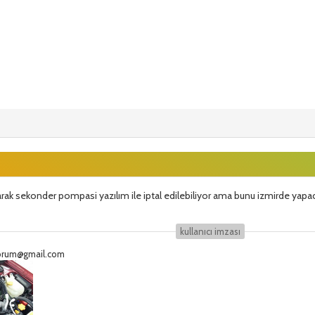
rak sekonder pompasi yazılım ile iptal edilebiliyor ama bunu izmirde yapa
kullanıcı i̇mzası
eforum@gmail.com