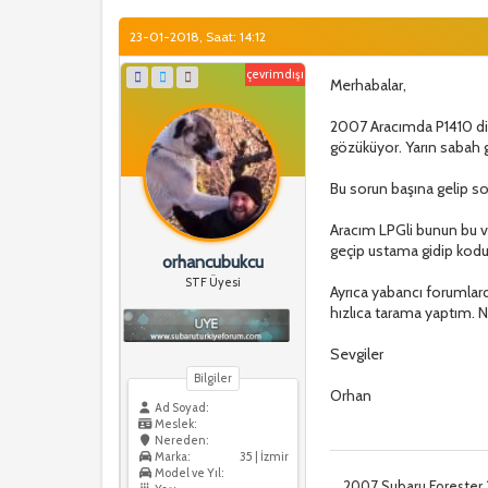
23-01-2018, Saat: 14:12
çevrimdışı
Merhabalar,
2007 Aracımda P1410 diye
gözüküyor. Yarın sabah 
Bu sorun başına gelip s
Aracım LPGli bunun bu v
geçip ustama gidip kod
orhancubukcu
STF Üyesi
Ayrıca yabancı forumlarda
hızlıca tarama yaptım. N
Sevgiler
Bilgiler
Orhan
Ad Soyad:
Meslek:
Nereden:
Marka:
35 | İzmir
Model ve Yıl:
2007 Subaru Forester 