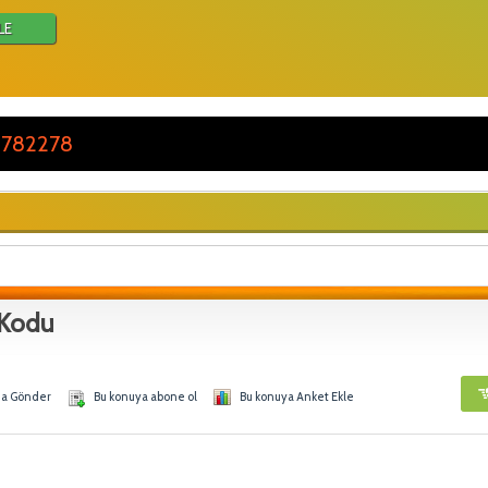
LE
 782278
 Kodu
na Gönder
Bu konuya abone ol
Bu konuya Anket Ekle