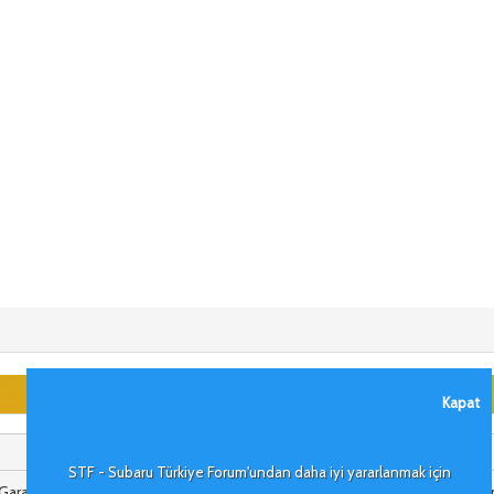
Kapat
STF - Subaru Türkiye Forum'undan daha iyi yararlanmak için
arajda sekonder komple iptal ediliyor. EGR ler takılı kalıyor tam açılıp kap