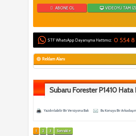
ABONE OL
VİDEOYU TAM İZ
0 554 8
STF WhatsApp Dayanışma Hattımız:
Reklam Alanı
Subaru Forester P1410 Hata
- 0 Ortalama
n
Yazdırılabilir Bir Versiyona Bak
Bu Konuyu Bir Arkadaşı
1
2
3
Sonraki »