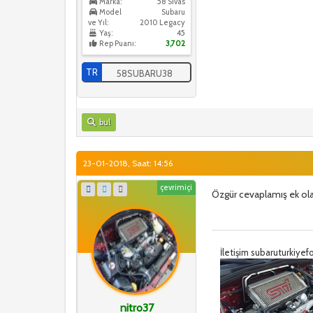
Marka:
58 Sivas
Model
Subaru
ve Yıl:
2010 Legacy
Yaş:
45
Rep Puanı:
3,702
TR
58SUBARU38
bul
23-01-2018, Saat: 14:56
çevrimiçi
Özgür cevaplamış ek ola
İletişim subaruturkiy
nitro37