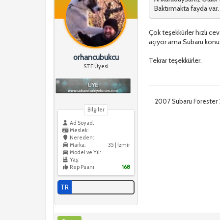
Baktırmakta fayda var
Çok teşekkürler hızlı ce
açıyor ama Subaru konu
orhancubukcu
Tekrar teşekkürler.
STF Üyesi
2007 Subaru Forester 
Bilgiler
Ad Soyad:
Meslek:
Nereden:
Marka:
35 | İzmir
Model ve Yıl:
Yaş:
Rep Puanı:
168
TR