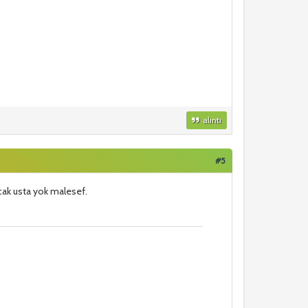
alıntı
#5
cak usta yok malesef.