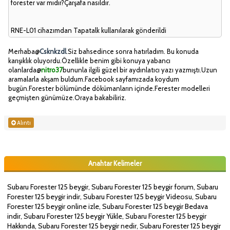
forester var mıdır?Çarşafa nasıldır.
RNE-L01 cihazımdan Tapatalk kullanılarak gönderildi
Merhaba@
Csknkzdl
.Siz bahsedince sonra hatırladım. Bu konuda
karışıklık oluyordu.Özellikle benim gibi konuya yabancı
olanlarda@
nitro37
bununla ilgili güzel bir aydınlatıcı yazı yazmıştı.Uzun
aramalarla akşam buldum.Facebook sayfamızada koydum
bugün.Forester bölümünde dökümanların içinde.Ferester modelleri
geçmişten günümüze.Oraya bakabiliriz.
Alıntı
Anahtar Kelimeler
Subaru Forester 125 beygir, Subaru Forester 125 beygir forum, Subaru
Forester 125 beygir indir, Subaru Forester 125 beygir Videosu, Subaru
Forester 125 beygir online izle, Subaru Forester 125 beygir Bedava
indir, Subaru Forester 125 beygir Yükle, Subaru Forester 125 beygir
Hakkında, Subaru Forester 125 beygir nedir, Subaru Forester 125 beygir