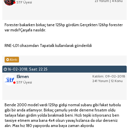
23 Yorum | 4 Konu
STF Üyesi
Forester bakarken birkaç tane 125hp gördüm.Gerçekten 126hp forester
var mıdır?Çarşafa nasıldır.
RNE-L01 cihazımdan Tapatalk kullanılarak gönderildi
Alıntı
16-02-2018, Saat: 22:25
Ekmen
Katılım: 09-02-2018
241 Yorum | 12 Konu
STF Üyesi
Bende 2000 model vardı 125hp gidişi normal subaru gibi fakat turbolu
gibi bir anda atlamıyor. Birkaç çamurlu yerde deneme fırsatım oldu
tarlaya falan girdim yolda bırakmadı beni. Hızlı tepki istiyorsanız ben
tavsiye etmem ama bana 4x4 olsun yavaş hızlansa da olur derseniz
alın. Max hız 180 yapıyordu ama baya zaman alıyordu