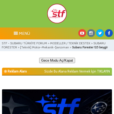
MENÜ
STF - SUBARU TÜRKİYE FORUM
>
MODELLER / TEKNİK DESTEK
>
SUBARU
FORESTER
>
[Teknik] Motor-Mekanik-Şanzıman
>
Subaru Forester 125 beygir
Gece Modu Aç/Kapat
Reklam Alanı
Sizde Bu Alana Reklam Vermek İçin
TIKLAYIN