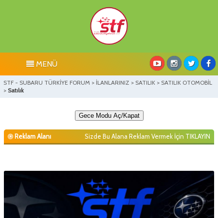
MENÜ
STF - SUBARU TÜRKİYE FORUM
>
İLANLARINIZ
>
SATILIK
>
SATILIK OTOMOBİL
>
Satılık
Gece Modu Aç/Kapat
Reklam Alanı
Sizde Bu Alana Reklam Vermek İçin
TIKLAYIN