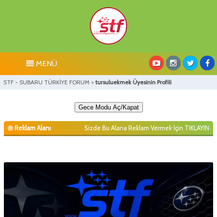
MENÜ
STF - SUBARU TÜRKİYE FORUM
>
tursuluekmek Üyesinin Profili
Gece Modu Aç/Kapat
Reklam Alanı
Sizde Bu Alana Reklam Vermek İçin
TIKLAYIN