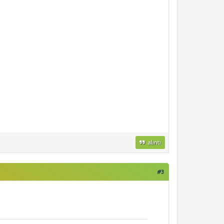
alıntı
#3