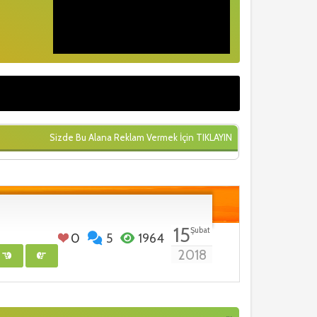
Sizde Bu Alana Reklam Vermek İçin
TIKLAYIN
15
Şubat
0
5
1964
2018