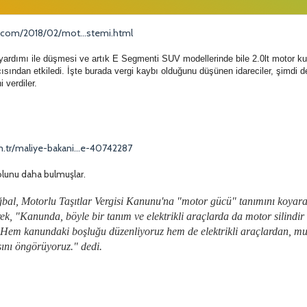
ir.com/2018/02/mot...stemi.html
 yardımı ile düşmesi ve artık E Segmenti SUV modellerinde bile 2.0lt motor ku
r açısından etkiledi. İşte burada vergi kaybı olduğunu düşünen idareciler, şim
i verdiler.
m.tr/maliye-bakani...e-40742287
olunu daha bulmuşlar.
bal, Motorlu Taşıtlar Vergisi Kanunu'na "motor gücü" tanımını koyara
erek, "Kanunda, böyle bir tanım ve elektrikli araçlarda da motor silindi
Hem kanundaki boşluğu düzenliyoruz hem de elektrikli araçlardan, muadi
ını öngörüyoruz." dedi.