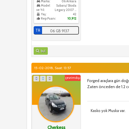
Marka:
06 Ankara
Model
Subaru/ Skoda
ve Yıl:
Legacy 2007 / Skoda Octavia 2016
Yaş:
42
Rep Puanı:
10,912
TR
06 GB 9137
bul
15-02-2018, Saat: 13:57
çevrimdışı
Forged araçlara gün doğ
Zaten önceden de 1.2 cc 6
Kasko yok Muska var.
Cherkess