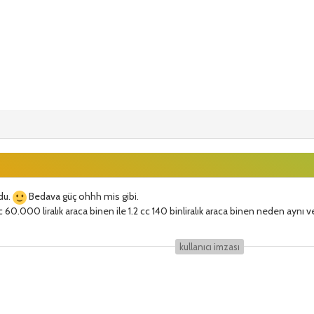
du.
Bedava güç ohhh mis gibi.
0.000 liralık araca binen ile 1.2 cc 140 binliralık araca binen neden aynı ver
kullanıcı i̇mzası