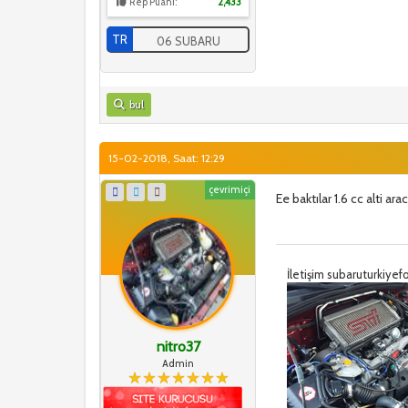
Rep Puanı:
2,433
TR
06 SUBARU
bul
15-02-2018, Saat: 12:29
çevrimiçi
Ee baktılar 1.6 cc alti a
İletişim subaruturkiy
nitro37
Admin