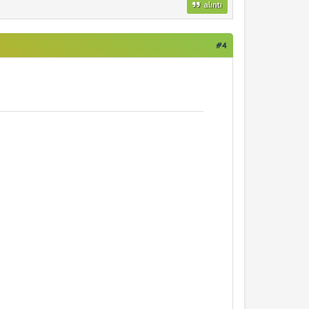
alıntı
#4