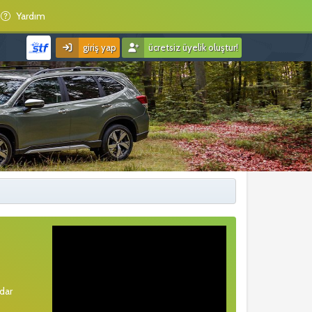
Yardım
giriş yap
ücretsiz üyelik oluştur!
rdar