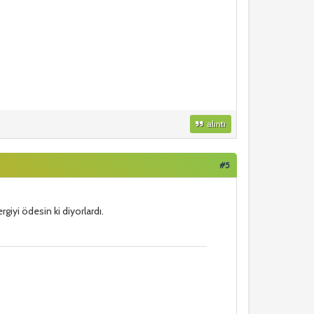
alıntı
#5
giyi ödesin ki diyorlardı.