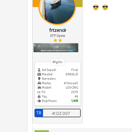
frtzencir
STF Üyesi
Bilgiler
Ad Soyad:
Fırat
Meslek:
EMEKLİİİ
Nereden:
Marka:
41 Kocaeli
Model
LEVORG
ve Yıl:
2015
Yaş:
46
Rep Puanı:
1,418
TR
41 DZ 007