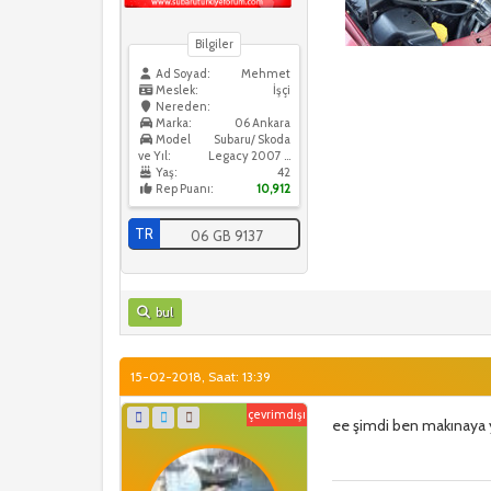
Bilgiler
Ad Soyad:
Mehmet
Meslek:
İşçi
Nereden:
Marka:
06 Ankara
Model
Subaru/ Skoda
ve Yıl:
Legacy 2007 / Skoda Octavia 2016
Yaş:
42
Rep Puanı:
10,912
TR
06 GB 9137
bul
15-02-2018, Saat: 13:39
çevrimdışı
ee şimdi ben makınaya y