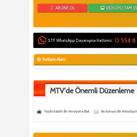
ABONE OL
VİDEOYU TAM İZ
0 554 8
STF WhatsApp Dayanışma Hattımız:
Reklam Alanı
MTV'de Önemli Düzenleme
y - 0 Ortalama
ğen
Yazdırılabilir Bir Versiyona Bak
Bu Konuyu Bir Arkadaşı