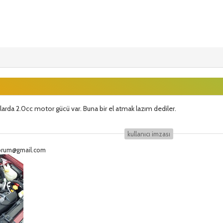
raclarda 2.0cc motor gücü var. Buna bir el atmak lazım dediler.
kullanıcı i̇mzası
eforum@gmail.com