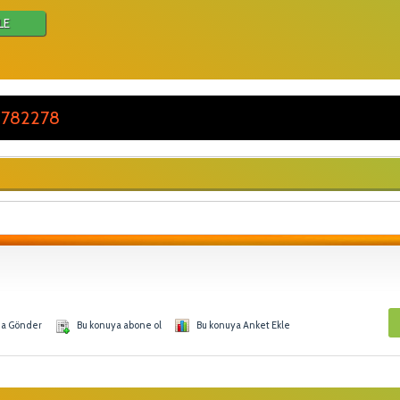
LE
 782278
na Gönder
Bu konuya abone ol
Bu konuya Anket Ekle