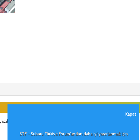
Kapat
azılım attırıp 150 bg yaparsam mtv de artacakmı ?
STF - Subaru Türkiye Forum'undan daha iyi yararlanmak için
kullanıcı i̇mzası