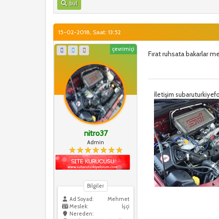
bul
15-02-2018, Saat: 13:52
çevrimiçi
Fırat ruhsata bakarlar 
İletişim subaruturkiy
nitro37
Admin
Bilgiler
Ad Soyad:
Mehmet
Meslek:
İşçi
Nereden: