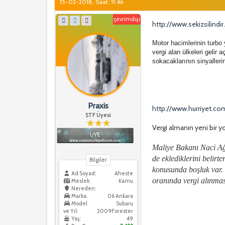
15-02-2018, Saat: 11:46
çevrimdışı
http://www.sekizsilind
Motor hacimlerinin turbo
vergi alan ülkeleri geli
sokacaklarının sinyallerin
Praxis
http://www.hurriyet.co
STF Üyesi
Vergi almanın yeni bir y
Maliye Bakanı Naci Ağ
de eklediklerini belirt
Bilgiler
konusunda boşluk var. 
Ad Soyad:
Aheste
oranında vergi alınmas
Meslek:
Kamu
Nereden:
Marka:
06 Ankara
Model
Subaru
ve Yıl:
2009Forester
Yaş:
49