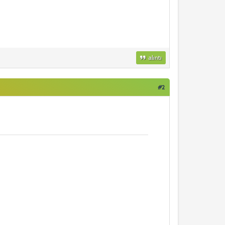
alıntı
#2