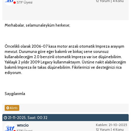
12 Yorum | 4 Konu
STF Üyesi
Merhabalar, selamunaleyküm herkese;
Öncelikli olarak 2006-07 kasa motor arızalı otomatik Impreza arayışım
mevcut. Durumuna göre eğer bakımlı ve birkaç sene sorunsuz
kullanabileceğim 2.0 benzinli otomatik Impreza var ise düşünebilirim.
Yaklaşık 2 yıldır 2009 Legacy kullanmaktayım. Üstüne nakit alabileceğim
bakımlı Impreza ile takas düşünebilirim. Fikirlerinizi ve desteğinizi rica
ediyorum.
Saygılarımla
Alıntı
21-11-2025, Saat: 00:32
wrxcio
Katılım: 21-10-2025
12 Yorum | 4 Konu
STF Üyesi