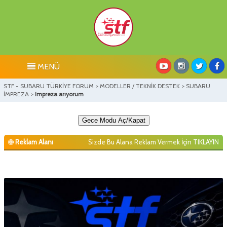
MENÜ
STF - SUBARU TÜRKİYE FORUM
>
MODELLER / TEKNİK DESTEK
>
SUBARU
İMPREZA
>
Impreza arıyorum
Gece Modu Aç/Kapat
Reklam Alanı
Sizde Bu Alana Reklam Vermek İçin
TIKLAYIN