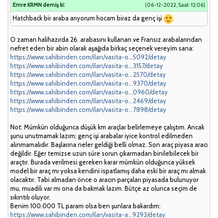
Emre KRMN demiş ki:
(06-12-2022, Saat: 12:06)
Hatchback bir araba arıyorum hocam biraz da genç işi
O zaman halihazırda 26. arabasını kullanan ve Fransız arabalarından
nefret eden bir abin olarak aşağıda birkaç seçenek vereyim sana:
https://www.sahibinden.com/ilan/vasita-o...5092/detay
https://www.sahibinden.com/ilan/vasita-o...3157/detay
https://www.sahibinden.com/ilan/vasita-o...2570/detay
https://www.sahibinden.com/ilan/vasita-o...9370/detay
https://www.sahibinden.com/ilan/vasita-o...0960/detay
https://www.sahibinden.com/ilan/vasita-o...2469/detay
https://www.sahibinden.com/ilan/vasita-o...7898/detay
Not: Mümkün olduğunca düşük km araçlar belirlemeye çalıştım. Ancak
şunu unutmamak lazım; genç işi arabalar iyice kontrol edilmeden
alınmamalıdır. Başlarına neler geldiği belli olmaz. Son araç piyasa aracı
değildir. Eğer temizse uzun süre sorun çıkarmadan binilebilecek bir
araçtır. Burada verilmesi gereken karar mümkün olduğunca yüksek
model bir araç mı yoksa kendini ispatlamış daha eski bir araç mı almak
olacaktır. Tabi almadan önce o aracın parçaları piyasada bulunuyor
mu, muadili var mı ona da bakmak lazım. Bütçe az olunca seçim de
sıkıntılı oluyor.
Benim 100.000 TL param olsa ben şunlara bakardım:
https://www.sahibinden.com/ilan/vasita-a...9293/detay