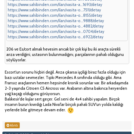
https://www.sahibinden.com/ilan/vasita-a...1693/detay
https://www.sahibinden.com/ilan/vasita-o...7511/detay
https://www.sahibinden.com/ilan/vasita-o...8155/detay
https://www.sahibinden.com/ilan/vasita-o...9888/detay
https://www.sahibinden.com/ilan/vasita-o...4882/detay
https://www.sahibinden.com/ilan/vasita-o...0704/detay
https://www.sahibinden.com/ilan/vasita-o...6922/detay
206 ve Es/cort almak hevesim ancak bir çok kişi bu iki araçta sürekli
arıza verdiğini, ustasının bulunmadığını, parçalarının pahalı olduğunu
söylüyorlar.
Escort'un sorunu hiçbiri değil. Arıza çıkarsa işçiliği biraz fazla olduğu için
bazı ustalar sevmezler. Tıpkı Mercedes A sınıfında olduğu gibi. Ama
Fransız araçlarının hemen hepsinde kronik sorunlar var. Bir arkadaşımda
2-3 yaşında Citroen C5 Aircross var. Arabanın altına bakınca heryerden
yağ kaçağı olduğunu görüyorsun.
Balıkesir'de kışlar sert geçer. Gel seni de 4x4 sahibi yapalım. Birçok
insanın burun kıvırdığı Lada Niva'lar birçok pahalı SUV'un yolda kaldığı
yerlerde bile gitmeye devam eder.
Alıntı