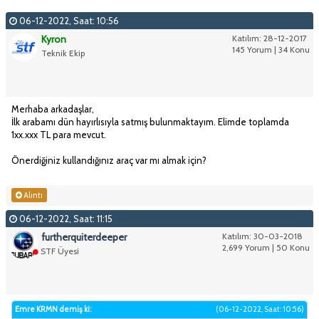
06-12-2022, Saat: 10:56
Kyron
Katılım: 28-12-2017
145 Yorum | 34 Konu
Teknik Ekip
Merhaba arkadaşlar,
İlk arabamı dün hayırlısıyla satmış bulunmaktayım. Elimde toplamda
1xx.xxx TL para mevcut.
Önerdiğiniz kullandığınız araç var mı almak için?
Alıntı
06-12-2022, Saat: 11:15
furtherquiterdeeper
Katılım: 30-03-2018
2,699 Yorum | 50 Konu
STF Üyesi
Emre KRMN demiş ki:
(06-12-2022, Saat: 10:56)