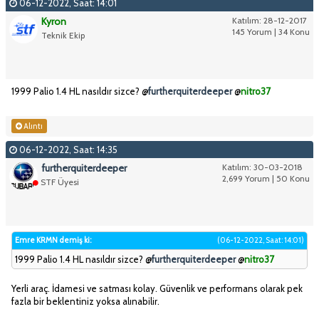
06-12-2022, Saat: 14:01
Kyron
Katılım: 28-12-2017
145 Yorum | 34 Konu
Teknik Ekip
1999 Palio 1.4 HL nasıldır sizce? @
furtherquiterdeeper
@
nitro37
Alıntı
06-12-2022, Saat: 14:35
furtherquiterdeeper
Katılım: 30-03-2018
2,699 Yorum | 50 Konu
STF Üyesi
Emre KRMN demiş ki:
(06-12-2022, Saat: 14:01)
1999 Palio 1.4 HL nasıldır sizce? @
furtherquiterdeeper
@
nitro37
Yerli araç. İdamesi ve satması kolay. Güvenlik ve performans olarak pek
fazla bir beklentiniz yoksa alınabilir.