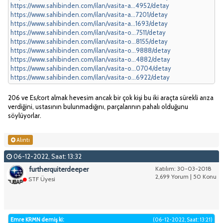
https://www.sahibinden.com/ilan/vasita-a...4952/detay
https://www.sahibinden.com/ilan/vasita-a...7201/detay
https://www.sahibinden.com/ilan/vasita-a...1693/detay
https://www.sahibinden.com/ilan/vasita-o...7511/detay
https://www.sahibinden.com/ilan/vasita-o...8155/detay
https://www.sahibinden.com/ilan/vasita-o...9888/detay
https://www.sahibinden.com/ilan/vasita-o...4882/detay
https://www.sahibinden.com/ilan/vasita-o...0704/detay
https://www.sahibinden.com/ilan/vasita-o...6922/detay
206 ve Es/cort almak hevesim ancak bir çok kişi bu iki araçta sürekli arıza
verdiğini, ustasının bulunmadığını, parçalarının pahalı olduğunu
söylüyorlar.
Alıntı
06-12-2022, Saat: 13:32
furtherquiterdeeper
Katılım: 30-03-2018
2,699 Yorum | 50 Konu
STF Üyesi
Emre KRMN demiş ki:
(06-12-2022, Saat: 13:21)