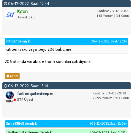
06-12-2022, Saat: 12:44
Kyron
Katılım: 28-12-2017
145 Yorum | 34 Konu
Teknik Ekip
nitro37 demiş ki:
(06-12-2022, Saat: 12:26)
citroen saxo veya pejo 206 bak Emre
206 aklımda var abi de kronik sorunları çok diyorlar
Alıntı
06-12-2022, Saat: 13:14
furtherquiterdeeper
Katılım: 30-03-2018
2,699 Yorum | 50 Konu
STF Üyesi
Emre KRMN demiş ki:
(06-12-2022, Saat: 12:06)
furtherquiterdeeper demiş ki:
(06-12-2022, Saat: 11:15)