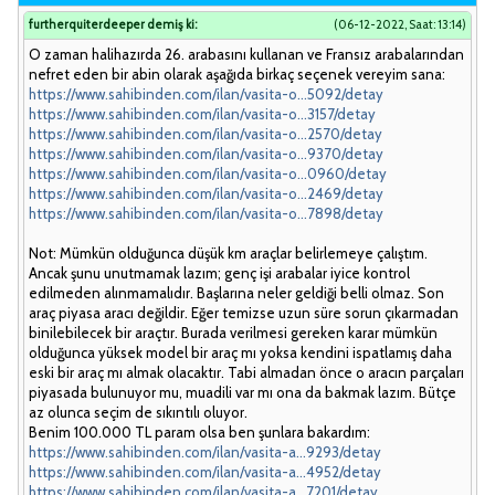
furtherquiterdeeper demiş ki:
(06-12-2022, Saat: 13:14)
O zaman halihazırda 26. arabasını kullanan ve Fransız arabalarından
nefret eden bir abin olarak aşağıda birkaç seçenek vereyim sana:
https://www.sahibinden.com/ilan/vasita-o...5092/detay
https://www.sahibinden.com/ilan/vasita-o...3157/detay
https://www.sahibinden.com/ilan/vasita-o...2570/detay
https://www.sahibinden.com/ilan/vasita-o...9370/detay
https://www.sahibinden.com/ilan/vasita-o...0960/detay
https://www.sahibinden.com/ilan/vasita-o...2469/detay
https://www.sahibinden.com/ilan/vasita-o...7898/detay
Not: Mümkün olduğunca düşük km araçlar belirlemeye çalıştım.
Ancak şunu unutmamak lazım; genç işi arabalar iyice kontrol
edilmeden alınmamalıdır. Başlarına neler geldiği belli olmaz. Son
araç piyasa aracı değildir. Eğer temizse uzun süre sorun çıkarmadan
binilebilecek bir araçtır. Burada verilmesi gereken karar mümkün
olduğunca yüksek model bir araç mı yoksa kendini ispatlamış daha
eski bir araç mı almak olacaktır. Tabi almadan önce o aracın parçaları
piyasada bulunuyor mu, muadili var mı ona da bakmak lazım. Bütçe
az olunca seçim de sıkıntılı oluyor.
Benim 100.000 TL param olsa ben şunlara bakardım:
https://www.sahibinden.com/ilan/vasita-a...9293/detay
https://www.sahibinden.com/ilan/vasita-a...4952/detay
https://www.sahibinden.com/ilan/vasita-a...7201/detay