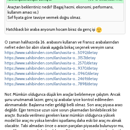
Araçtan beklentiniz nedir? (Bagaj hacmi, ekonomi, performans,
kullanım amacı vs.)
Sırf fiyata göre tavsiye vermek doğru olmaz.
Hatchback bir araba arıyorum hocam biraz da genç işi
O zaman halihazırda 26. arabasını kullanan ve Fransız arabalarından
nefret eden bir abin olarak aşağıda birkaç seçenek vereyim sana:
https://www.sahibinden.com/ilan/vasita-o...5092/detay
https://www.sahibinden.com/ilan/vasita-o...3157/detay
https://www.sahibinden.com/ilan/vasita-o...2570/detay
https://www.sahibinden.com/ilan/vasita-o...9370/detay
https://www.sahibinden.com/ilan/vasita-o...0960/detay
https://www.sahibinden.com/ilan/vasita-o...2469/detay
https://www.sahibinden.com/ilan/vasita-o...7898/detay
Not: Mümkün olduğunca düşük km araçlar belirlemeye çalıştım. Ancak
şunu unutmamak lazım; genç işi arabalar iyice kontrol edilmeden
alınmamalıdır. Başlarına neler geldiği belli olmaz. Son araç piyasa aracı
değildir. Eğer temizse uzun süre sorun çıkarmadan binilebilecek bir
araçtır. Burada verilmesi gereken karar mümkün olduğunca yüksek
model bir araç mı yoksa kendini ispatlamış daha eski bir araç mı almak
olacaktır. Tabi almadan önce o aracın parçaları piyasada bulunuyor mu,