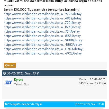
muadili var mı ona da bakmak lazım. Bütçe az olunca seçim de sıkıntılı
oluyor.
Benim 100.000 TL param olsa ben şunlara bakardım:
https://www.sahibinden.com/ilan/vasita-a...9293/detay
https://www.sahibinden.com/ilan/vasita-a...4952/detay
https://www.sahibinden.com/ilan/vasita-a...7201/detay
https://www.sahibinden.com/ilan/vasita-a...1693/detay
https://www.sahibinden.com/ilan/vasita-o...7511/detay
https://www.sahibinden.com/ilan/vasita-o...8155/detay
https://www.sahibinden.com/ilan/vasita-o...9888/detay
https://www.sahibinden.com/ilan/vasita-o...4882/detay
https://www.sahibinden.com/ilan/vasita-o...0704/detay
https://www.sahibinden.com/ilan/vasita-o...6922/detay
Alıntı
06-12-2022, Saat: 13:21
Kyron
Katılım: 28-12-2017
145 Yorum | 34 Konu
Teknik Ekip
furtherquiterdeeper demiş ki:
(06-12-2022, Saat: 13:14)