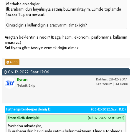
Merhaba arkadaşlar,
İlk arabamı dün hayırlısıyla satmış bulunmaktayım. Elimde toplamda
1xx.xxx TL para mevcut.
Önerdiğiniz kullandığınız araç var mı almak için?
Araçtan beklentiniz nedir? (Bagaj hacmi, ekonomi, performans, kullanım
amacı vs.)
Sırf fiyata göre tavsiye vermek doğru olmaz.
Alıntı
06-12-2022, Saat: 12:06
Kyron
Katılım: 28-12-2017
145 Yorum | 34 Konu
Teknik Ekip
furtherquiterdeeper demiş ki:
(06-12-2022, Saat: 11:15)
Emre KRMN demiş ki:
(06-12-2022, Saat: 10:56)
Merhaba arkadaşlar,
İlk arabamı dün hayırlısıyla satmış bulunmaktayım. Elimde toplamda