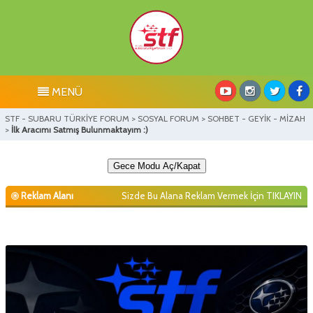
MENÜ
STF - SUBARU TÜRKİYE FORUM
>
SOSYAL FORUM
>
SOHBET - GEYİK - MİZAH
>
İlk Aracımı Satmış Bulunmaktayım :)
Gece Modu Aç/Kapat
Reklam Alanı
Sizde Bu Alana Reklam Vermek İçin
TIKLAYIN