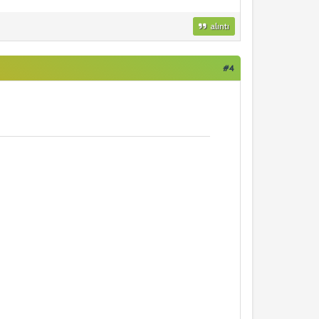
alıntı
#4