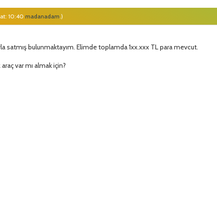
at: 10:40
madanadam
.)
sıyla satmış bulunmaktayım. Elimde toplamda 1xx.xxx TL para mevcut.
 araç var mı almak için?