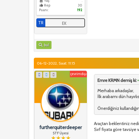
Yaş:
.
Rep
30
Puanı:
192
TR
EK
bul
06-12-2022, Saat: 11:15
çevrimdışı
Emre KRMN demiş ki:
Merhaba arkadaşlar,
İlk arabamı dün hayır
Önerdiğiniz kullandığın
Araçtan beklentiniz ned
furtherquiterdeeper
Sırf fiyata göre tavsiy
STF Üyesi