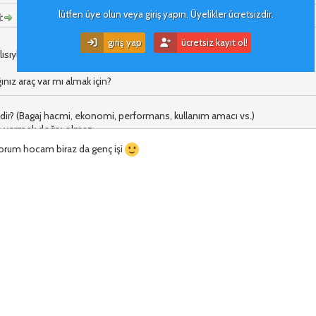
lütfen üye olun veya giriş yapın. Üyelikler ücretsizdir.
:
giriş yap
ücretsiz kayıt ol!
ırlısıyla satmış bulunmaktayım. Elimde toplamda 1xx.xxx TL para mevcut.
ınız araç var mı almak için?
edir? (Bagaj hacmi, ekonomi, performans, kullanım amacı vs.)
iye vermek doğru olmaz.
yorum hocam biraz da genç işi