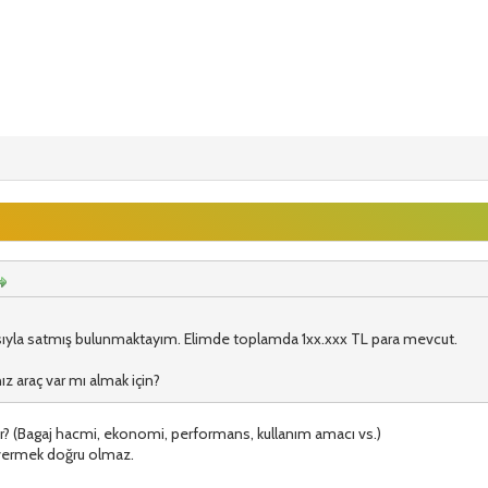
lısıyla satmış bulunmaktayım. Elimde toplamda 1xx.xxx TL para mevcut.
ız araç var mı almak için?
ir? (Bagaj hacmi, ekonomi, performans, kullanım amacı vs.)
e vermek doğru olmaz.