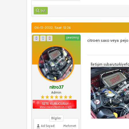
bul
06-12-2022, Saat: 12:26
çevrimiçi
citroen saxo veya pejo
İletişim subaruturkiy
nitro37
Admin
Bilgiler
Ad Soyad:
Mehmet