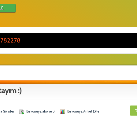
LE
 782278
ayım :)
na Gönder
Bu konuya abone ol
Bu konuya Anket Ekle