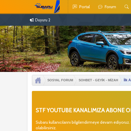
Portal
Forum
Duyuru 2
İlk 
SOSYAL FORUM
SOHBET - GEYİK - MİZAH
STF YOUTUBE KANALIMIZA ABONE OL
Subaru kullanıcılarını bilgilendirmeye devam ediyoruz.
olabilirsiniz.