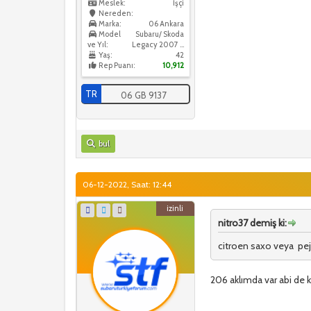
Meslek:
İşçi
Nereden:
Marka:
06 Ankara
Model
Subaru/ Skoda
ve Yıl:
Legacy 2007 / Skoda Octavia 2016
Yaş:
42
Rep Puanı:
10,912
TR
06 GB 9137
bul
06-12-2022, Saat: 12:44
izinli
nitro37 demiş ki:
citroen saxo veya pe
206 aklımda var abi de k