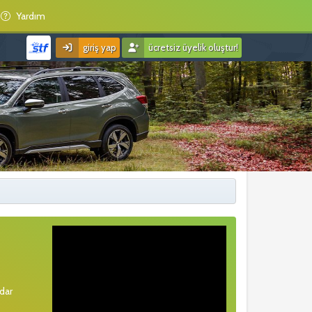
Yardım
giriş yap
ücretsiz üyelik oluştur!
rdar