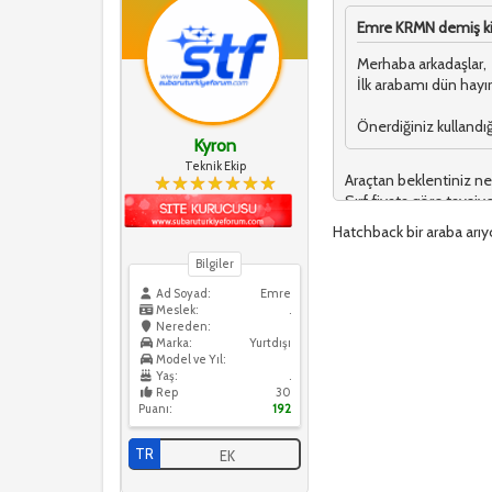
Emre KRMN demiş ki
Merhaba arkadaşlar,
İlk arabamı dün hay
Önerdiğiniz kullandığ
Kyron
Teknik Ekip
Araçtan beklentiniz n
Sırf fiyata göre tavs
Hatchback bir araba arı
Bilgiler
Ad Soyad:
Emre
Meslek:
.
Nereden:
Marka:
Yurtdışı
Model ve Yıl:
Yaş:
.
Rep
30
Puanı:
192
TR
EK