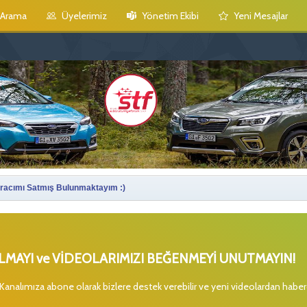
Arama
Üyelerimiz
Yönetim Ekibi
Yeni Mesajlar
Aracımı Satmış Bulunmaktayım :)
MAYI ve VİDEOLARIMIZI BEĞENMEYİ UNUTMAYIN!
 Kanalımıza abone olarak bizlere destek verebilir ve yeni videolardan habe