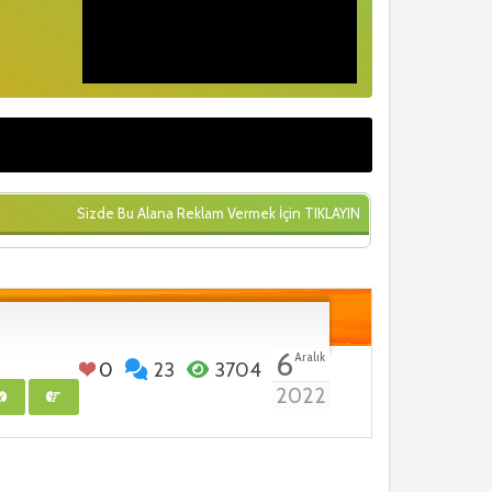
Sizde Bu Alana Reklam Vermek İçin
TIKLAYIN
6
Aralık
0
23
3704
2022