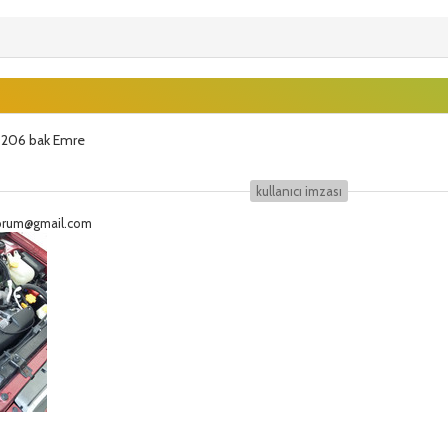
 206 bak Emre
kullanıcı i̇mzası
eforum@gmail.com