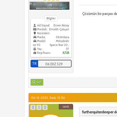
Çözümün bir parçası de
Bilgiler
Ad Soyad:
Enver Aksoy
Meslek:
Emekli-Çalışan
Nereden:
Marka:
06 Ankara
Model
Mitsubishi
ve Yıl:
Space Star 2022
Yaş:
57
Rep Puanı:
3,725
TR
06 EKZ 529
bul
06-12-2022, Saat: 12:06
izinli
furtherquiterdeeper de