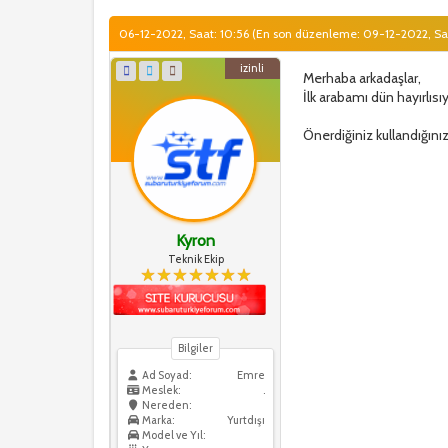
06-12-2022, Saat: 10:56
(En son düzenleme: 09-12-2022, Sa
izinli
Merhaba arkadaşlar,
İlk arabamı dün hayırlı
Önerdiğiniz kullandığınız
Kyron
Teknik Ekip
Bilgiler
Ad Soyad:
Emre
Meslek:
.
Nereden:
Marka:
Yurtdışı
Model ve Yıl: