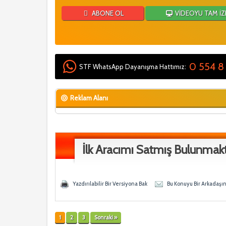
ABONE OL
VİDEOYU TAM İZ
0 554 8
STF WhatsApp Dayanışma Hattımız:
Reklam Alanı
İlk Aracımı Satmış Bulunmakt
 - 0 Ortalama
n
Yazdırılabilir Bir Versiyona Bak
Bu Konuyu Bir Arkadaşı
1
2
3
Sonraki »