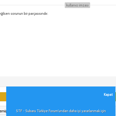
kullanıcı i̇mzası
ğilsen sorunun bir parçasısındır.
Kapat
miş ki:
STF - Subaru Türkiye Forum'undan daha iyi yararlanmak için