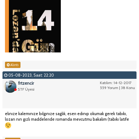
Alıntı
05-08-2023, Saat: 22:20
frtzencir
Katılım: 14-12-2017
559 Yorum | 38 Konu
STF Üyesi
elınıze kalemınıze bılgınıze saglık, eserı edınıp okumak gerek tabıkı,
lozan nın gızlı maddelerıde romanda mevcutmu bakalım (tabıkı latıfe