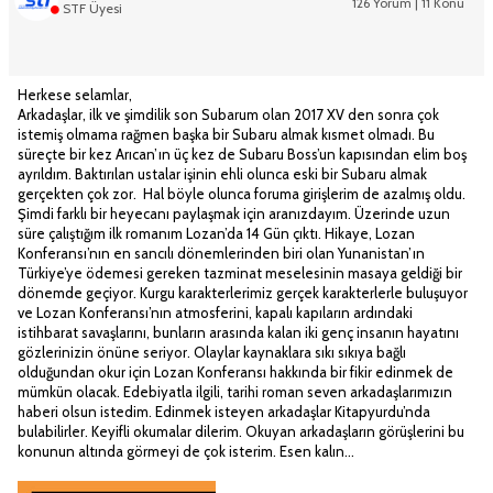
126 Yorum | 11 Konu
STF Üyesi
Herkese selamlar,
Arkadaşlar, ilk ve şimdilik son Subarum olan 2017 XV den sonra çok
istemiş olmama rağmen başka bir Subaru almak kısmet olmadı. Bu
süreçte bir kez Arıcan’ın üç kez de Subaru Boss’un kapısından elim boş
ayrıldım. Baktırılan ustalar işinin ehli olunca eski bir Subaru almak
gerçekten çok zor. Hal böyle olunca foruma girişlerim de azalmış oldu.
Şimdi farklı bir heyecanı paylaşmak için aranızdayım. Üzerinde uzun
süre çalıştığım ilk romanım Lozan’da 14 Gün çıktı. Hikaye, Lozan
Konferansı’nın en sancılı dönemlerinden biri olan Yunanistan’ın
Türkiye’ye ödemesi gereken tazminat meselesinin masaya geldiği bir
dönemde geçiyor. Kurgu karakterlerimiz gerçek karakterlerle buluşuyor
ve Lozan Konferansı’nın atmosferini, kapalı kapıların ardındaki
istihbarat savaşlarını, bunların arasında kalan iki genç insanın hayatını
gözlerinizin önüne seriyor. Olaylar kaynaklara sıkı sıkıya bağlı
olduğundan okur için Lozan Konferansı hakkında bir fikir edinmek de
mümkün olacak. Edebiyatla ilgili, tarihi roman seven arkadaşlarımızın
haberi olsun istedim. Edinmek isteyen arkadaşlar Kitapyurdu’nda
bulabilirler. Keyifli okumalar dilerim. Okuyan arkadaşların görüşlerini bu
konunun altında görmeyi de çok isterim. Esen kalın…