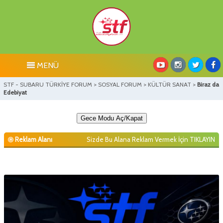
MENÜ
STF - SUBARU TÜRKİYE FORUM
>
SOSYAL FORUM
>
KÜLTÜR SANAT
>
Biraz da
Edebiyat
Gece Modu Aç/Kapat
Reklam Alanı
Sizde Bu Alana Reklam Vermek İçin
TIKLAYIN