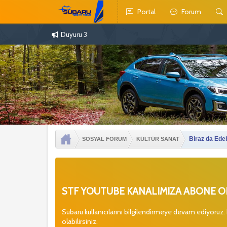
Portal
Forum
Duyuru 3
Biraz da Ede
SOSYAL FORUM
KÜLTÜR SANAT
STF YOUTUBE KANALIMIZA ABONE OL
Subaru kullanıcılarını bilgilendirmeye devam ediyoruz.
olabilirsiniz.