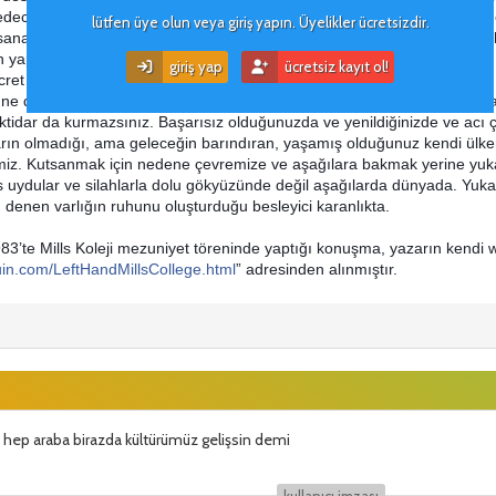
edeceğiniz, kendi üzerinizde kontrole sahip olacağınız, kendinize ait bir 
lütfen üye olun veya giriş yapın. Üyelikler ücretsizdir.
anat mı bilim mi, teknoloji mi, şirket yönetmek mi veya yatak altlarını
n yaptığınızın ikinci sınıf iş olduğunu söyleyenlere umarım, cehenneme
giriş yap
ücretsiz kayıt ol!
ret alırsınız.
e de hükmedilme gereksinimi duymadan yaşarsınız. Umarım hiçbir z
iktidar da kurmazsınız. Başarısız olduğunuzda ve yenildiğinizde ve ac
rın olmadığı, ama geleceğin barındıran, yaşamış olduğunuz kendi ülkeniz
emiz. Kutsanmak için nedene çevremize ve aşağılara bakmak yerine yu
dular ve silahlarla dolu gökyüzünde değil aşağılarda dünyada. Yukarı
n denen varlığın ruhunu oluşturduğu besleyici karanlıkta.
983’te Mills Koleji mezuniyet töreninde yaptığı konuşma, yazarın kendi
uin.com/LeftHandMillsCollege.html
” adresinden alınmıştır.
a hep araba birazda kültürümüz gelişsin demi
kullanıcı i̇mzası