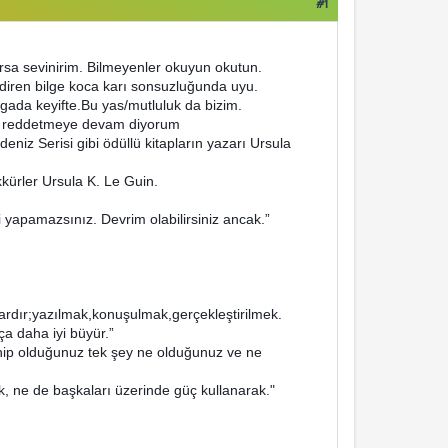
#1
arsa sevinirim. Bilmeyenler okuyun okutun.
diren bilge koca karı sonsuzluğunda uyu.
vgada keyifte.Bu yas/mutluluk da bizim.
yı reddetmeye devam diyorum
eniz Serisi gibi ödüllü kitapların yazarı Ursula
ekkürler Ursula K. Le Guin.
 yapamazsınız. Devrim olabilirsiniz ancak.”
”
rdır;yazılmak,konuşulmak,gerçekleştirilmek.
ça daha iyi büyür.”
 Sahip olduğunuz tek şey ne olduğunuz ve ne
 ne de başkaları üzerinde güç kullanarak."