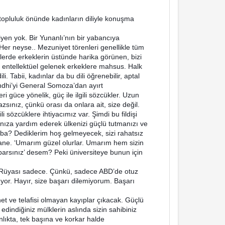
 topluluk önünde kadınların diliyle konuşma
iyen yok. Bir Yunanlı’nın bir yabancıya
 Her neyse.. Mezuniyet törenleri genellikle tüm
nlerde erkeklerin üstünde harika görünen, bizi
 entellektüel gelenek erkeklere mahsus. Halk
i. Tabii, kadınlar da bu dili öğrenebilir, aptal
ndhi’yi General Somoza’dan ayırt
i güce yönelik, güç ile ilgili sözcükler. Uzun
sınız, çünkü orası da onlara ait, size değil.
li sözcüklere ihtiyacımız var. Şimdi bu fildişi
nıza yardım ederek ülkenizi güçlü tutmanızı ve
ba? Dediklerim hoş gelmeyecek, sizi rahatsız
tane. ‘Umarım güzel olurlar. Umarım hem sizin
aparsınız’ desem? Peki üniversiteye bunun için
an Rüyası sadece. Çünkü, sadece ABD’de otuz
yor. Hayır, size başarı dilemiyorum. Başarı
anet ve telafisi olmayan kayıplar çıkacak. Güçlü
dindiğiniz mülklerin aslında sizin sahibiniz
lıkta, tek başına ve korkar halde