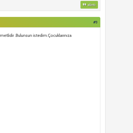
alıntı
#3
metlidir .Bulunsun istedim.Çocuklarınıza