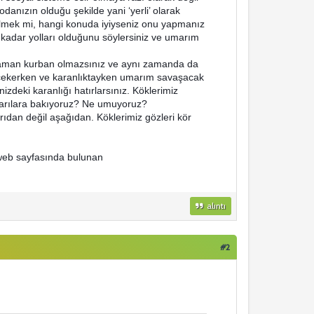
odanızın olduğu şekilde yani ‘yerli’ olarak
 silmek mi, hangi konuda iyiyseniz onu yapmanız
 kadar yolları olduğunu söylersiniz ve umarım
aman kurban olmazsınız ve aynı zamanda da
ı çekerken ve karanlıktayken umarım savaşacak
deki karanlığı hatırlarsınız. Köklerimiz
karılara bakıyoruz? Ne umuyoruz?
dan değil aşağıdan. Köklerimiz gözleri kör
 web sayfasında bulunan
alıntı
#2