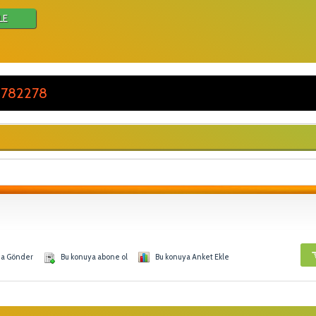
LE
 782278
na Gönder
Bu konuya abone ol
Bu konuya Anket Ekle