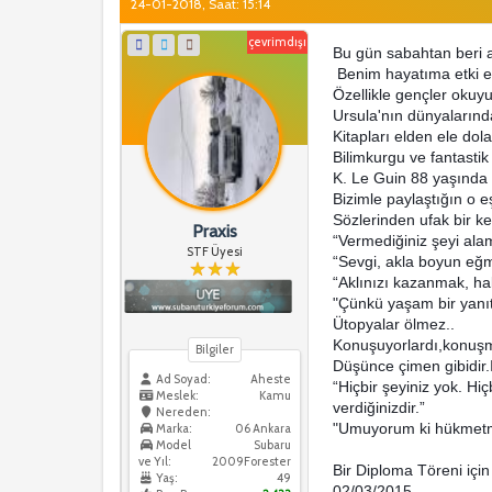
24-01-2018, Saat: 15:14
çevrimdışı
Bu gün sabahtan beri 
Benim hayatıma etki ed
Özellikle gençler okuy
Ursula'nın dünyalarınd
Kitapları elden ele d
Bilimkurgu ve fantastik
K. Le Guin 88 yaşında y
Bizimle paylaştığın o e
Sözlerinden ufak bir ke
Praxis
“Vermediğiniz şeyi ala
STF Üyesi
“Sevgi, akla boyun eğ
“Aklınızı kazanmak, ha
"Çünkü yaşam bir yanıt 
Ütopyalar ölmez..
Konuşuyorlardı,konuşm
Bilgiler
Düşünce çimen gibidir.I
Ad Soyad:
Aheste
“Hiçbir şeyiniz yok. Hi
Meslek:
Kamu
verdiğinizdir.”
Nereden:
"Umuyorum ki hükmetme
Marka:
06 Ankara
Model
Subaru
ve Yıl:
2009Forester
Bir Diploma Töreni içi
Yaş:
49
02/03/2015