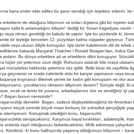
arına bana ender elde edilen bu şansı tanıdığı için teşekkür ederim: bir
erkeklerin de olduğunu biliyorum ve onları dışlama gibi bir niyetim kat
şını salla ki anlamadığını bileyim” dediği bir Yunan tragedyası vardır.
 veya olması gerektiği ön kabulü ile yapılır. İşte bu yüzdendir ki, töre
amile bir leyleğe benzeten 12. yüzyıldan kalma cüppeler giyiyoruz. Tüm
kabile veya ulusun diliyle konuşulur. İşte bizim kabilemizin dili de erkek dil
ylediklerine bakarak Margaret Thatcher’i Ronald Reagan’dan, Indira Ga
 anlatın. Bu dünya erkeklere ait ve erkeklerin dilini konuşuyor. Sözcükler
ma hiçbir yol yeterince uzun değil. Ruhunuzu satarak bile oraya ulasamaz
t mücadelesi hakkında yeterince söz işittik. Belki biraz da zayıflıkla ilgi
ya geçmenizi ve orada zaferlerle dolu bir kariyer yapmanızı veya koca
aşarıya koşmanızı dilemek yerine bir kadın gibi konuşsam ne olur aca
stiyorsanız, çocuklarınız olmasını diliyorum desem? Sürüyle değil, iki 
yar, sıcak ve temiz bir yuvanız, arkadaşlarınız olur ve sevdiğiniz işi y
mı? Başarı bunun neresinde?
 başarısızlığı demektir. Başarı, sadece düşleyebileceğimiz bir Amerik
yanın birçok yerinde birçok insan korkunç bir yoksulluk gerçeğiyle yaşı
e istemiyorum. Konuşmak istediğim konu, başarısızlık.
arısızlıkla tanışacaksınız. Karşınıza hayal kırıklıkları, adaletsizlik, ih
iz anlarda zayıf olduğunuzu farkedeceksiniz. Mülk edinmeye çalışırken e
z. Kendinizi -ki bunu halihazırda yaşamış olduğunuzu biliyorum – karan