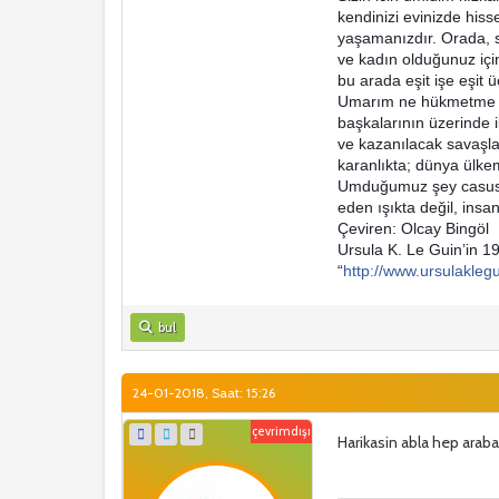
kendinizi evinizde hiss
yaşamanızdır. Orada, s
ve kadın olduğunuz içi
bu arada eşit işe eşit üc
Umarım ne hükmetme n
başkalarının üzerinde 
ve kazanılacak savaşla
karanlıkta; dünya ülk
Umduğumuz şey casus uy
eden ışıkta değil, insa
Çeviren: Olcay Bingöl
Ursula K. Le Guin’in 1
“
http://www.ursulakleg
bul
24-01-2018, Saat: 15:26
çevrimdışı
Harikasin abla hep arab