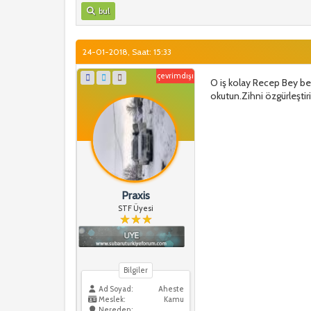
bul
24-01-2018, Saat: 15:33
çevrimdışı
O iş kolay Recep Bey be
okutun.Zihni özgürleştiri
Praxis
STF Üyesi
Bilgiler
Ad Soyad:
Aheste
Meslek:
Kamu
Nereden: