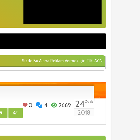
Sizde Bu Alana Reklam Vermek İçin
TIKLAYIN
24
Ocak
0
4
2669
2018