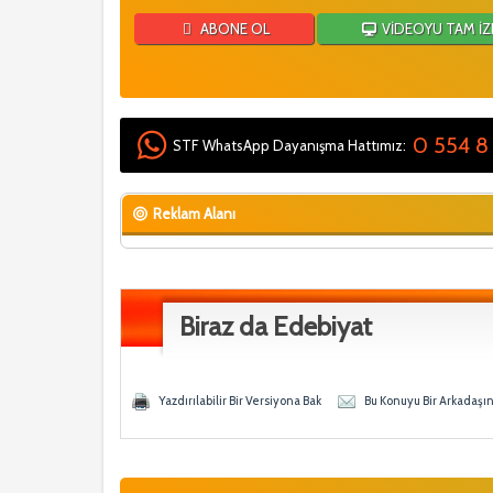
ABONE OL
VİDEOYU TAM İZ
0 554 8
STF WhatsApp Dayanışma Hattımız:
Reklam Alanı
Biraz da Edebiyat
 - 0 Ortalama
n
Yazdırılabilir Bir Versiyona Bak
Bu Konuyu Bir Arkadaşı