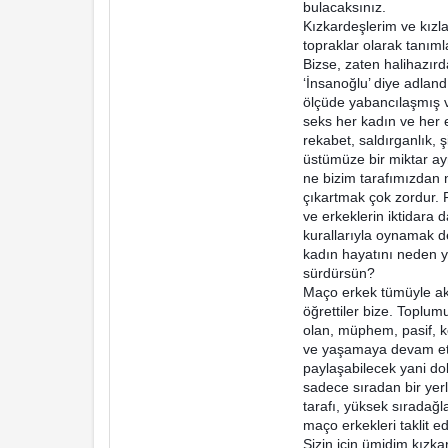
bulacaksınız.
Kızkardeşlerim ve kızla
topraklar olarak tanım
Bizse, zaten halihazır
‘İnsanoğlu’ diye adland
ölçüde yabancılaşmış v
seks her kadın ve her 
rekabet, saldırganlık,
üstümüze bir miktar ayr
ne bizim tarafımızdan 
çıkartmak çok zordur. P
ve erkeklerin iktidara 
kurallarıyla oynamak d
kadın hayatını neden y
sürdürsün?
Maço erkek tümüyle akı
öğrettiler bize. Toplum
olan, müphem, pasif, ko
ve yaşamaya devam ettik
paylaşabilecek yani do
sadece sıradan bir yerl
tarafı, yüksek sıradağl
maço erkekleri taklit 
Sizin icin ümidim kızk