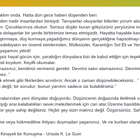
aklım onda. Hatta dün gece haberi düşenden beri.
en nadir insanlardan birisiydi. Tanıyanlar okuyanlar bilenler yorum at
un. Çocuklarınıza okutun. Sonsuz düşler kuran gökyüzünü yeryüzüne in
a dolaşanlar bir yerde birbirimize temas etmişizdir, Hayatta hayalde ka
olaştırmaya, düş kurmaya,yaşadığımız dünyanın gerçekliğine hapsolma
 edebiyatın en önemli isimlerinden, Mülksüzler, Karanlığın Sol Eli ve Yerd
aşamını yitirdi!
şsiz hayal gücün için, yarattığın dünyalara bizi de kabul ettiğin için teş
sit koydum. Keyifli okumalar.
mazsınız, kendinizi vermeniz gerekir. Devrimi satın alamazsınız. Devrimi
mez..”
k etmek gibi fikirlerden arındırın; Ancak o zaman düşünebileceksiniz...
değil, bir sorudur; bunun yanıtını sadece siz bulabilirsiniz."
alarından yeni dünyalar doğuyordu. Düşüncenin doğasında iletilmek va
şığı arar,kalabalıkları sever,melezlenmek için can atar.Üzerine basıldık
çbir şeye sahip değilsiniz. Hiçbir şey sizin malınız değil. Özgürsünüz.
 veya hükmedilme ihtiyacı duymadan yaşarsınız. Ve ne kurban olarak,
n Kinayeli bir Konuşma - Ursula K. Le Guin