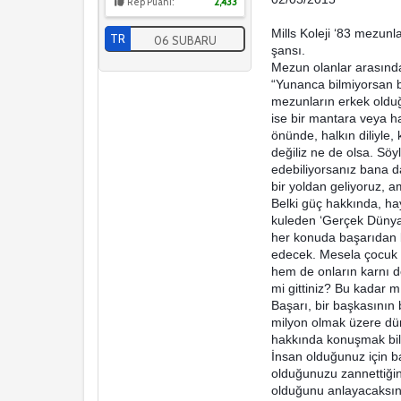
Rep Puanı:
2,433
Mills Koleji ‘83 mezunl
TR
06 SUBARU
şansı.
Mezun olanlar arasında 
“Yunanca bilmiyorsan ba
mezunların erkek olduğu
ise bir mantara veya h
önünde, halkın diliyle, 
değiliz ne de olsa. Sö
edebiliyorsanız bana da
bir yoldan geliyoruz, a
Belki güç hakkında, haya
kuleden ‘Gerçek Dünya’
her konuda başarıdan b
edecek. Mesela çocuk i
hem de onların karnı do
mi gittiniz? Bu kadar 
Başarı, bir başkasının
milyon olmak üzere dün
hakkında konuşmak bil
İnsan olduğunuz için baş
olduğunuzu zannettiğin
olduğunu anlayacaksını