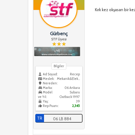
Kırk kez okşasan bir ke
Gürbenç
STF Üyesi
Bilgiler
Ad Soyad:
Recep
Meslek:
Mekanik&Elektrik
Nereden:
Marka:
06 Ankara
Model
Subaru
ve Yıl:
Outback 1997
Yaş:
39
Rep Puanı:
2,345
TR
06 LB 884