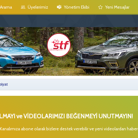
Arama
Üyelerimiz
Yönetim Ekibi
Yeni Mesajlar
biyat
MAYI ve VİDEOLARIMIZI BEĞENMEYİ UNUTMAYIN!
 Kanalımıza abone olarak bizlere destek verebilir ve yeni videolardan habe