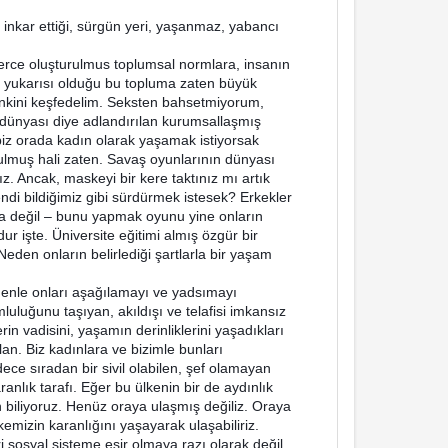
 inkar ettiği, sürgün yeri, yaşanmaz, yabancı
lerce oluşturulmus toplumsal normlara, insanın
nün yukarısı olduğu bu topluma zaten büyük
inkini keşfedelim. Seksten bahsetmiyorum,
dünyası diye adlandırılan kurumsallaşmış
biz orada kadın olarak yaşamak istiyorsak
turulmuş hali zaten. Savaş oyunlarının dünyası
. Ancak, maskeyi bir kere taktınız mı artık
ndi bildiğimiz gibi sürdürmek istesek? Erkekler
ı da değil – bunu yapmak oyunu yine onların
 işte. Üniversite eğitimi almış özgür bir
den onların belirlediği şartlarla bir yaşam
denle onları aşağılamayı ve yadsımayı
luluğunu taşıyan, akıldışı ve telafisi imkansız
n vadisini, yaşamın derinliklerini yaşadıkları
lan. Biz kadınlara ve bizimle bunları
e sıradan bir sivil olabilen, şef olamayan
ranlık tarafı. Eğer bu ülkenin bir de aydınlık
an biliyoruz. Henüz oraya ulaşmış değiliz. Oraya
emizin karanlığını yaşayarak ulaşabiliriz.
 sosyal sisteme esir olmaya razı olarak değil