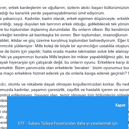
rım, erkek kardeşlerim ve oğullarım; sizlerin akılcı başarı kültürümüzün
ladığı bu karanlık yerde yaşamayabilmenizi ümit ediyorum.
da yabancıyız. Kadınlar, kadın olarak, erkek egemen düşünceyle, erkek
ırıldığı, saygı duyulan tek tanrının erkek olduğu, gidilebilecek tek yö
e bu toplumdan dışlanmış durumdalar. Bu onların ülkesi. Biz kendimiz
erkeğin kendine ait bambaşka bir evren. Ben toplumdan, insanoğlunun 
 şiddet, iktidar ve güç üzerine kurulmuş toplumdan bahsediyorum. Eğer 
ımcılık yükleniyor: Mills koleji de böyle bir ayrımcılığın ustalıkla oluş
ne de bizim için yapıldı; hatta orada maske takmadan soluk bile alamayız
eki ya yaşamımızı burada Mills’teyken bir miktar yapabildiğimiz gibi, ke
dayalı hiyerarşisi için çalışarak değil, bu onların oyunu. Erkeklere karş
emektir. Bizim yanımızda olan erkeklerle ‘beraber’: bizim oyunumuz budur
a maço erkeklere hizmet ederek ya da onlarla kavga ederek geçirsin? Ne
lcı, olumlu ve rekabete dayalı olmayan koşullarımızdan korkar. Bu ne
umuzda kadınlar, yaşamın çaresizlik, zayıflık ve hastalık içeren ve sorum
ntrol edilemeyen, hayvani olan, temiz olmayan tüm bölümlerini gölgeleri
leri için aşağılandılar. Savaşçıların reddettiği, geri çevirdiğidir bize ka
Kapat
ktorculuk oynayamayıp sadece hemşire olabilen, savaşçı olamayan sadec
i olabilen bizlere kalan budur. İşte burasıdır bizim ülkemiz. Ülkemizin ka
arı, parlak çayırları varsa, biz onları ancak öncü kaşiflerin masallarınd
ederek asla ulaşamayız. Oraya sadece, kendi yolumuzu çizerek, kendi ülk
STF - Subaru Türkiye Forum'undan daha iyi yararlanmak için
ardeslerim, orada mahkum olarak, kadın olmaktan utanarak, psikopatvari