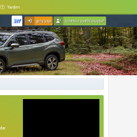
Yardım
giriş yap
ücretsiz üyelik oluştur!
rdar