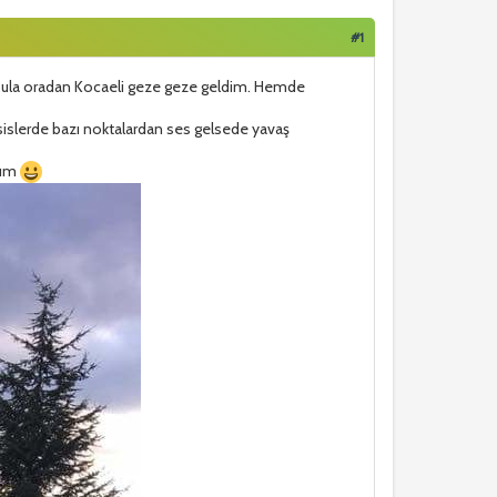
#1
nbula oradan Kocaeli geze geze geldim. Hemde
sislerde bazı noktalardan ses gelsede yavaş
ırım