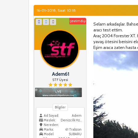
16-01-2018, Saat: 10:18
çevrimdışı
Selam arkadaşlar. Bahs
aracı test ettim.
Araç 2004 Forester XT. 
yavaş ötesini berisini e
Eşim araca zaten hasta o
Adem61
STF Üyesi
Bilgiler
Ad Soyad:
Adem
Meslek:
Denizcilk Hzmtleri
Nereden:
Marka:
61 Trabzon
Model
SUBARU