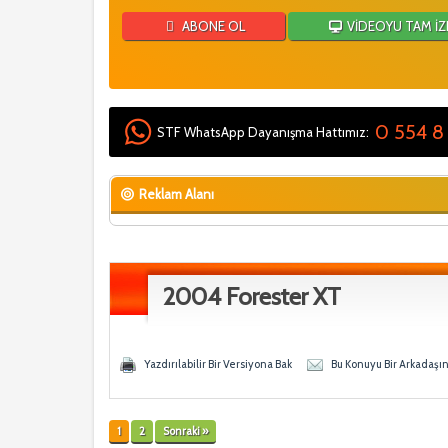
ABONE OL
VİDEOYU TAM İZ
0 554 8
STF WhatsApp Dayanışma Hattımız:
Reklam Alanı
2004 Forester XT
 - 0 Ortalama
en
Yazdırılabilir Bir Versiyona Bak
Bu Konuyu Bir Arkadaşı
1
2
Sonraki »