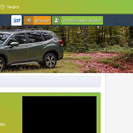
Yardım
giriş yap
ücretsiz üyelik oluştur!
rdar