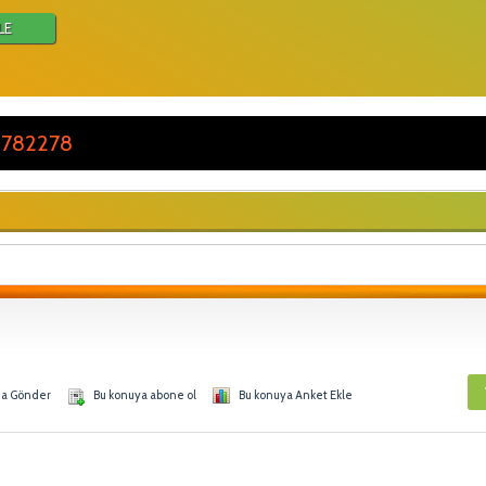
LE
 782278
na Gönder
Bu konuya abone ol
Bu konuya Anket Ekle