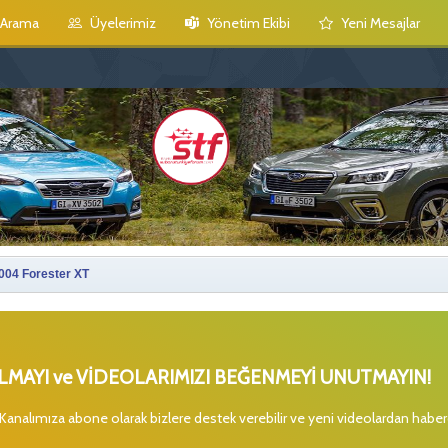
Arama
Üyelerimiz
Yönetim Ekibi
Yeni Mesajlar
004 Forester XT
MAYI ve VİDEOLARIMIZI BEĞENMEYİ UNUTMAYIN!
 Kanalımıza abone olarak bizlere destek verebilir ve yeni videolardan habe