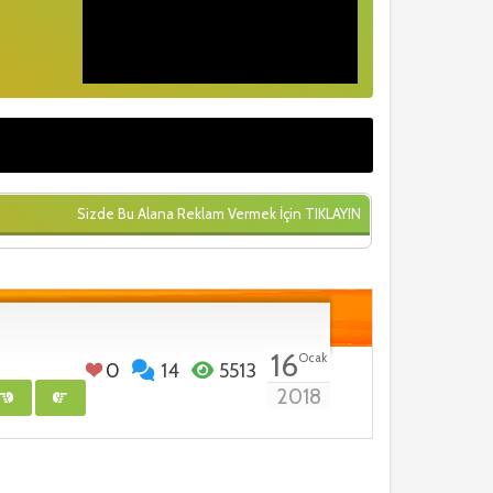
Sizde Bu Alana Reklam Vermek İçin
TIKLAYIN
16
Ocak
0
14
5513
2018