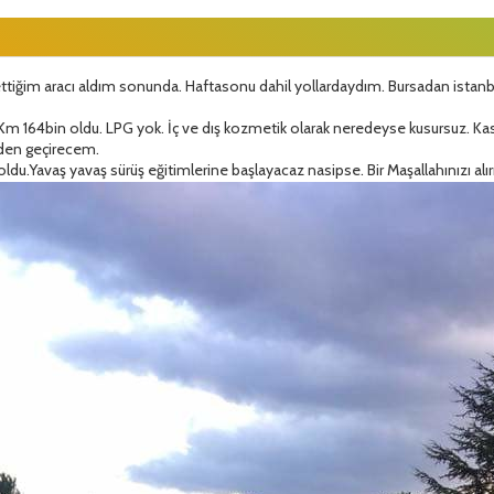
ettiğim aracı aldım sonunda. Haftasonu dahil yollardaydım. Bursadan ista
Km 164bin oldu. LPG yok. İç ve dış kozmetik olarak neredeyse kusursuz. Ka
lden geçirecem.
ldu.Yavaş yavaş sürüş eğitimlerine başlayacaz nasipse. Bir Maşallahınızı al