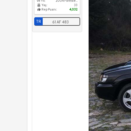
ve Yıl:
2004 Forester XT
Yaş:
33
Rep Puanı:
4,032
TR
61 AF 483