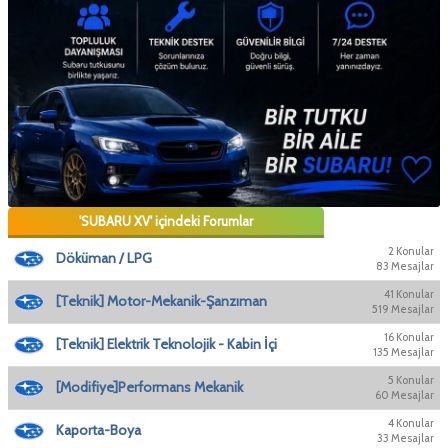
'SUBARU XV' içindeki Forumlar
2 Konular
Döküman / LPG
83 Mesajlar
41 Konular
[Teknik] Motor-Mekanik-Şanzıman
519 Mesajlar
16 Konular
[Teknik] Elektrik Teknolojik - Kabin İçi
135 Mesajlar
5 Konular
[Modifiye]Performans Mekanik
60 Mesajlar
4 Konular
Kaporta-Boya
33 Mesajlar