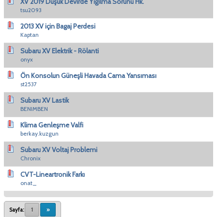
XV 2019 Düşük Devirde Yığılma Sorunu Hk.
tsu2093
2013 XV için Bagaj Perdesi
Kaptan
Subaru XV Elektrik - Rölanti
onyx
Ön Konsolun Güneşli Havada Cama Yansıması
st2537
Subaru XV Lastik
BENIMBEN
Klima Genleşme Valfi
berkay.kuzgun
Subaru XV Voltaj Problemi
Chronix
CVT-Lineartronik Farkı
onat_
Sayfa:
1
»