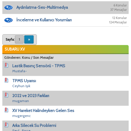
6 Konular
Aydınlatma-Ses-Multimedya
37 Mesajlar
12 Konular
İnceleme ve Kullanıcı Yorumları
124 Mesajlar
Sayfa:
1
»
SUBARU XV
Gönderen:
Konu
/
Son Mesajlar
Lastik Basınç Sensörü - TPMS
Mustafa-
TPMS Uyarısı
Ceyhun Işık
2022 ve 2023 Farkları
mugaman
XV Hareket Halindeyken Gelen Ses
mugergenc
Arka Silecek Su Problemi
Seul_Force