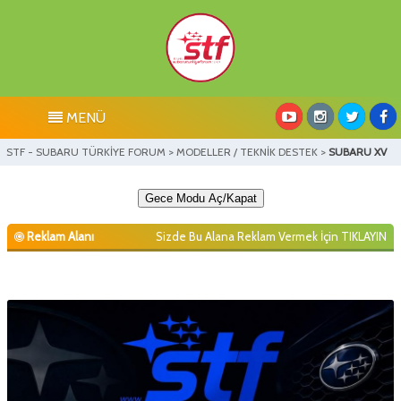
MENÜ
STF - SUBARU TÜRKİYE FORUM
>
MODELLER / TEKNİK DESTEK
>
SUBARU XV
Gece Modu Aç/Kapat
Reklam Alanı
Sizde Bu Alana Reklam Vermek İçin
TIKLAYIN