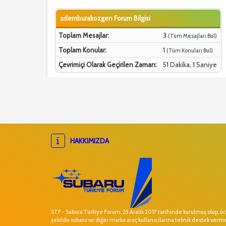
ademburakozgen Forum Bilgisi
Toplam Mesajlar:
3
(
Tüm Mesajları Bul
)
Toplam Konular:
1
(
Tüm Konuları Bul
)
Çevrimiçi Olarak Geçirilen Zaman:
51 Dakika, 1 Saniye
HAKKIMIZDA
STF - Subaru Türkiye Forum, 25 Aralık 2017 tarihinde kurulmuş olup, ücr
şekilde subaru ve diğer marka araç kullanıcılarına teknik destek verm