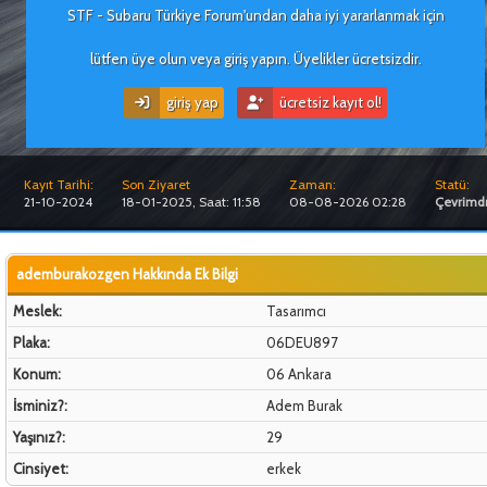
STF - Subaru Türkiye Forum'undan daha iyi yararlanmak için
lütfen üye olun veya giriş yapın. Üyelikler ücretsizdir.
giriş yap
ücretsiz kayıt ol!
Kayıt Tarihi:
Son Ziyaret
Zaman:
Statü:
21-10-2024
18-01-2025, Saat: 11:58
08-08-2026 02:28
Çevrimdı
ademburakozgen Hakkında Ek Bilgi
Meslek:
Tasarımcı
Plaka:
06DEU897
Konum:
06 Ankara
İsminiz?:
Adem Burak
Yaşınız?:
29
Cinsiyet:
erkek