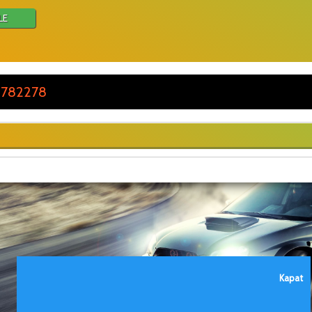
LE
 782278
Kapat