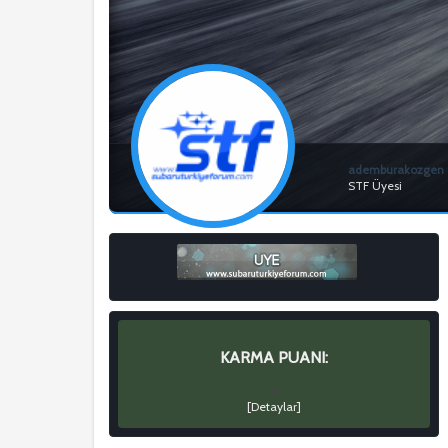
ademburakozgen
STF Üyesi
KARMA PUANI:
0
[
Detaylar
]