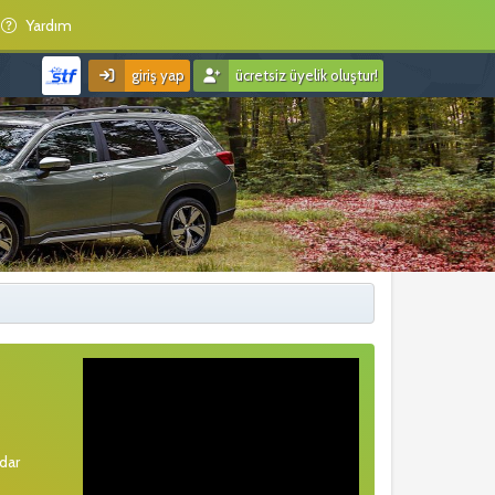
Yardım
giriş yap
ücretsiz üyelik oluştur!
rdar