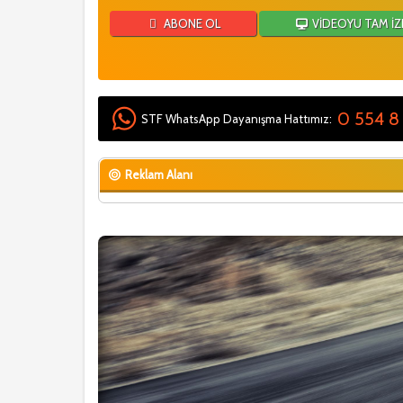
ABONE OL
VİDEOYU TAM İZ
0 554 8
STF WhatsApp Dayanışma Hattımız:
Reklam Alanı