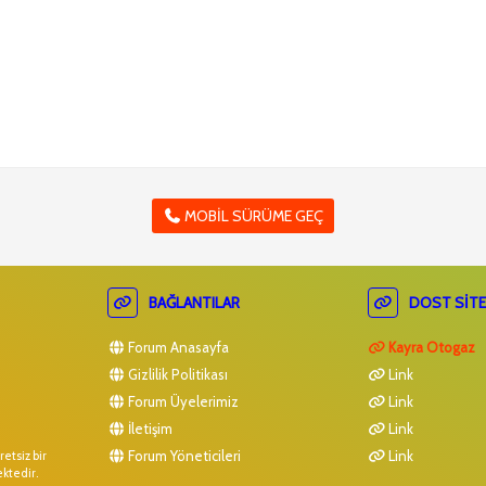
MOBIL SÜRÜME GEÇ
BAĞLANTILAR
DOST SITE
Forum Anasayfa
Kayra Otogaz
Gizlilik Politikası
Link
Forum Üyelerimiz
Link
İletişim
Link
Forum Yöneticileri
Link
etsiz bir
ektedir.