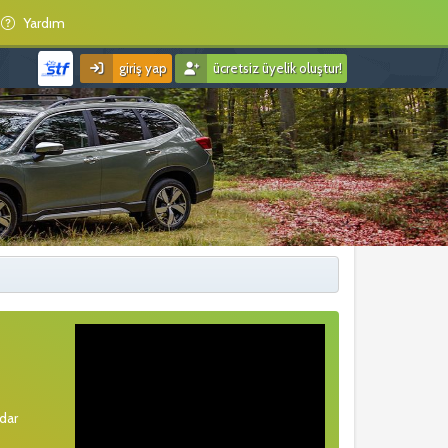
Yardım
giriş yap
ücretsiz üyelik oluştur!
rdar