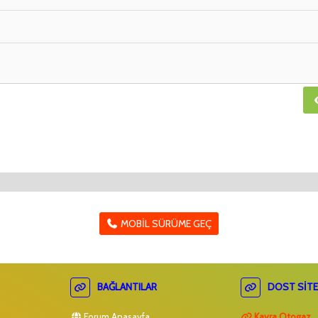
MOBIL SÜRÜME GEÇ
BAĞLANTILAR
DOST SITE
Forum Anasayfa
Kayra Otogaz