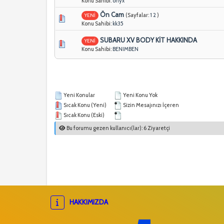
Konu Sahibi:
onyx
Ön Cam
(Sayfalar:
1
2
)
YENİ
Konu Sahibi:
kk35
SUBARU XV BODY KİT HAKKINDA
YENİ
Konu Sahibi:
BENIMBEN
Yeni Konular
Yeni Konu Yok
Sıcak Konu (Yeni)
Sizin Mesajınızı İçeren
Sıcak Konu (Eski)
Bu forumu gezen kullanıcı(lar): 6 Ziyaretçi
HAKKIMIZDA