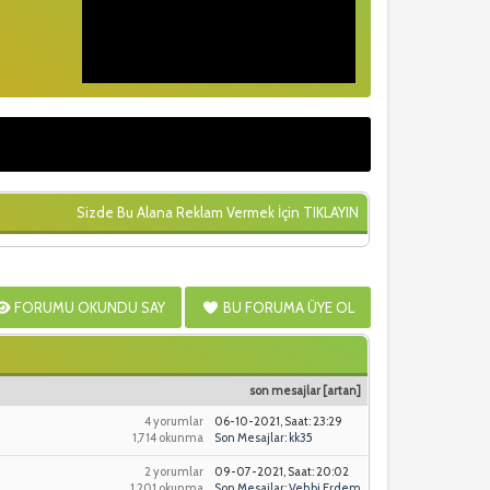
Sizde Bu Alana Reklam Vermek İçin
TIKLAYIN
FORUMU OKUNDU SAY
BU FORUMA ÜYE OL
son mesajlar
[
artan
]
4 yorumlar
06-10-2021, Saat: 23:29
1,714 okunma
Son Mesajlar
:
kk35
2 yorumlar
09-07-2021, Saat: 20:02
1,201 okunma
Son Mesajlar
:
Vehbi Erdem