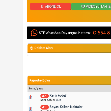
ABONE OL
VİDEOYU TAM İZ
0 554 8
STF WhatsApp Dayanışma Hattımız:
Reklam Alanı
Kaporta-Boya
konu
/
yazar
Renk kodu?
YENİ
Konu Sahibi:
kk35
Boyası Kalkan Noktalar
YENİ