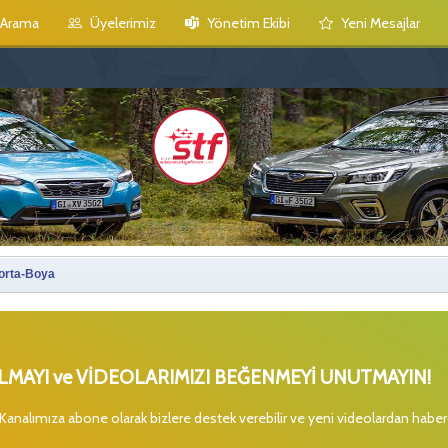
Arama
Üyelerimiz
Yönetim Ekibi
Yeni Mesajlar
orta-Boya
MAYI ve VİDEOLARIMIZI BEĞENMEYİ UNUTMAYIN!
 Kanalımıza abone olarak bizlere destek verebilir ve yeni videolardan habe