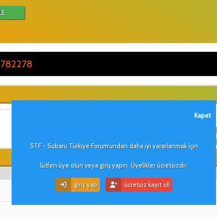
LE
 782278
Kapat
STF - Subaru Türkiye Forum'undan daha iyi yararlanmak için
lütfen üye olun veya giriş yapın. Üyelikler ücretsizdir.
giriş yap
ücretsiz kayıt ol!