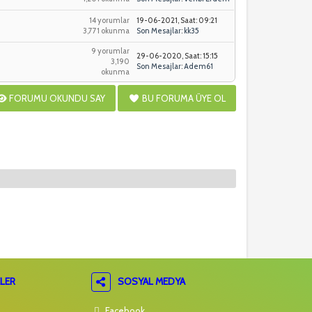
14 yorumlar
19-06-2021, Saat: 09:21
3,771 okunma
Son Mesajlar
:
kk35
9 yorumlar
29-06-2020, Saat: 15:15
3,190
Son Mesajlar
:
Adem61
okunma
FORUMU OKUNDU SAY
BU FORUMA ÜYE OL
LER
SOSYAL MEDYA
Facebook