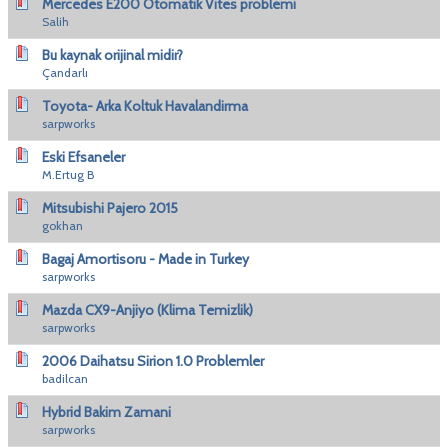
Mercedes E200 Otomatik Vites problemi
Salih
Bu kaynak orijinal midir?
Çandarlı
Toyota- Arka Koltuk Havalandirma
sarpworks
Eski Efsaneler
M.Ertug B
Mitsubishi Pajero 2015
gokhan
Bagaj Amortisoru - Made in Turkey
sarpworks
Mazda CX9-Anjiyo (Klima Temizlik)
sarpworks
2006 Daihatsu Sirion 1.0 Problemler
badilcan
Hybrid Bakim Zamani
sarpworks