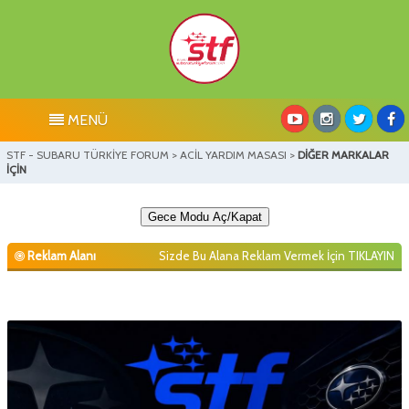
MENÜ
STF - SUBARU TÜRKİYE FORUM
>
ACİL YARDIM MASASI
>
DİĞER MARKALAR
İÇİN
Gece Modu Aç/Kapat
Reklam Alanı
Sizde Bu Alana Reklam Vermek İçin
TIKLAYIN