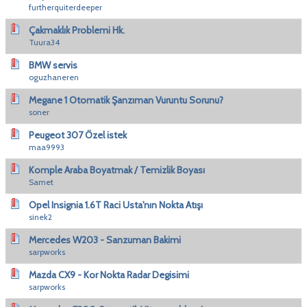
furtherquiterdeeper
Çakmaklık Problemi Hk.
Tuura34
BMW servis
oguzhaneren
Megane 1 Otomatik Şanzıman Vuruntu Sorunu?
soner
Peugeot 307 Özel istek
maa9993
Komple Araba Boyatmak / Temizlik Boyası
Samet
Opel Insignia 1.6T Raci Usta'nın Nokta Atışı
sinek2
Mercedes W203 - Sanzuman Bakimi
sarpworks
Mazda CX9 - Kor Nokta Radar Degisimi
sarpworks