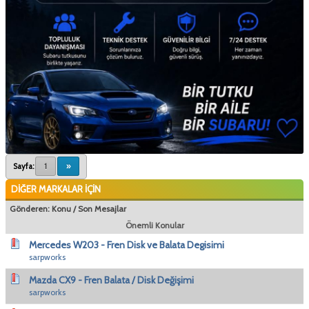
Sayfa:
1
»
DİĞER MARKALAR İÇİN
Gönderen:
Konu
/
Son Mesajlar
Önemli Konular
Mercedes W203 - Fren Disk ve Balata Degisimi
sarpworks
Mazda CX9 - Fren Balata / Disk Değişimi
sarpworks