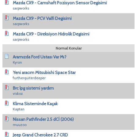
Mazda CX9 - Camshaft Pozisyon Sensor Degisimi
sarpworks
Mazda CX9 - PCV Valfi Degisimi
sarpworks
Mazda CX9 - Direksiyon Hidrolik Degisimi
sarpworks
Normal Konular
Aramızda Ford Ustası Var Mı?
Kyron
Yeni aracım Mitsubishi Space Star
furtherquiterdeeper
Brc lpg sistemi yardım
viskoz
Klima Sisteminde Kaçak
Kaptan
Nissan Pathfinder 2.5 dCİ (2006)
muuzoo
Jeep Grand Cherokee 2.7 CRD