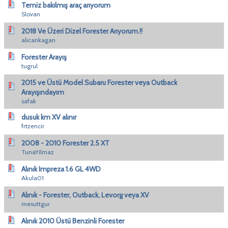
Temiz bakılmış araç arıyorum
Slovan
2018 Ve Üzeri Dizel Forester Arıyorum.!!
alicankagan
Forester Arayış
tugrul
2015 ve Üstü Model Subaru Forester veya Outback
Arayışındayım
safak
dusuk km XV alınır
frtzencir
2008 - 2010 Forester 2.5 XT
TunaYilmaz
Alınık Impreza 1.6 GL 4WD
Akula01
Alınık - Forester, Outback, Levorg veya XV
mesuttgur
Alınık 2010 Üstü Benzinli Forester