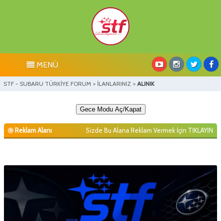
MENÜ
STF - SUBARU TÜRKİYE FORUM
>
İLANLARINIZ
>
ALINIK
Gece Modu Aç/Kapat
Reklam Alanı
Sizde Bu Alana Reklam Vermek İçin
TIKLAYIN