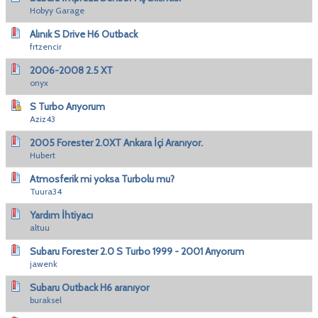
Hobyy Garage
Alınık S Drive H6 Outback
frtzencir
2006-2008 2.5 XT
onyx
S Turbo Arıyorum
Aziz43
2005 Forester 2.0XT Ankara İçi Aranıyor.
Hubert
Atmosferik mi yoksa Turbolu mu?
Tuura34
Yardım İhtiyacı
altuu
Subaru Forester 2.0 S Turbo 1999 - 2001 Arıyorum
jawenk
Subaru Outback H6 aranıyor
buraksel