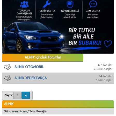
'ALINIK' içindeki Forumlar
177 Konular
ALINIK OTOMOBİL
2,368 Mesajlar
64 Konular
ALINIK YEDEK PARÇA
534 Mesajlar
Sayfa:
1
»
ALINIK
Gönderen:
Konu
/
Son Mesajlar