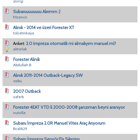
snrrcp
Subaruuuuuuuu Alırımm :)
frtzencir
Alınık - 2014 ve üzeri Forester XT
tolcetinkaya
Anket:
2.0 impreza otomatik mi almalıyım manuel mi?
alitorlak
Forester Alinik
Abdullah.B
Alınık 2011-2014 Outback-Legacy SW
osibu
2007 Outback
zaferb
Forester 4EAT VTD li 2000-2008 şanzıman beyni aranıyor
nutville
Subaru İmpreza 2.0R Manuel Vites Araç Arıyorum
Bcalik29
Subaru İmpreza Sensör Fiş Sıkıntısı