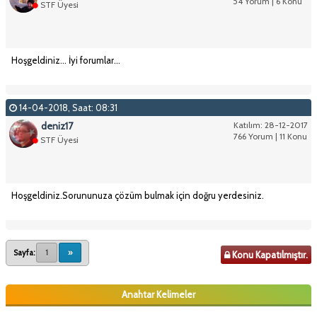
54 Yorum | 6 Konu
STF Üyesi
Hoşgeldiniz... İyi forumlar...
14-04-2018, Saat: 08:31
deniz17
Katılım: 28-12-2017
766 Yorum | 11 Konu
STF Üyesi
Hoşgeldiniz.Sorununuza çözüm bulmak için doğru yerdesiniz.
Sayfa:
1
»
Konu Kapatılmıştır.
Anahtar Kelimeler