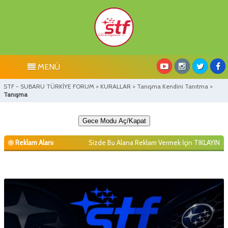
MENÜ
STF - SUBARU TÜRKİYE FORUM
>
KURALLAR
>
Tanışma Kendini Tanıtma
>
Tanışma
Gece Modu Aç/Kapat
Reklam Alanı
Sizde Bu Alana Reklam Vermek İçin
TIKLAYIN