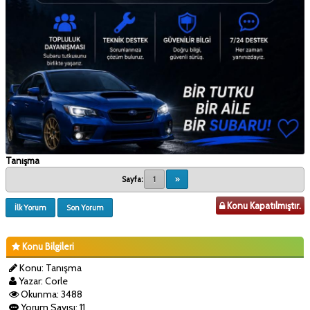
Tanışma
Sayfa:
1
»
Konu Kapatılmıştır.
İlk Yorum
Son Yorum
Konu Bilgileri
Konu: Tanışma
Yazar: Corle
Okunma: 3488
Yorum Sayısı: 11