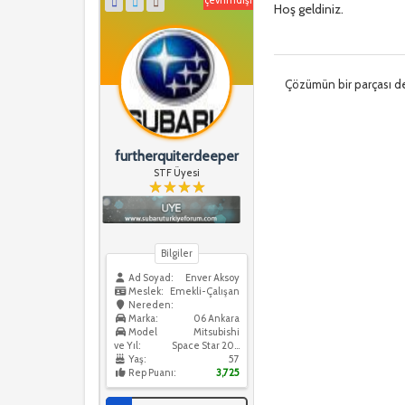
Hoş geldiniz.
Çözümün bir parçası de
furtherquiterdeeper
STF Üyesi
Bilgiler
Ad Soyad:
Enver Aksoy
Meslek:
Emekli-Çalışan
Nereden:
Marka:
06 Ankara
Model
Mitsubishi
ve Yıl:
Space Star 2022
Yaş:
57
Rep Puanı:
3,725