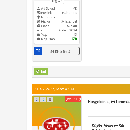
Bilgiler
Ad Soyad:
MK
Meslek:
Mühendis
Nereden:
Marka:
34 İstanbul
Model
Subaru
ve Yıl:
Kodiaq 2024
Yaş:
43
Rep Puanı:
678
TR
34 KHS 860
bul
25-02-2022, Saat: 08:33
çevrimdışı
Hoşgeldiniz , iyi forumla
Düşün, Hisset ve Sür.