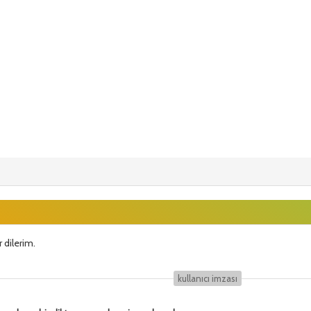
r dilerim.
kullanıcı i̇mzası