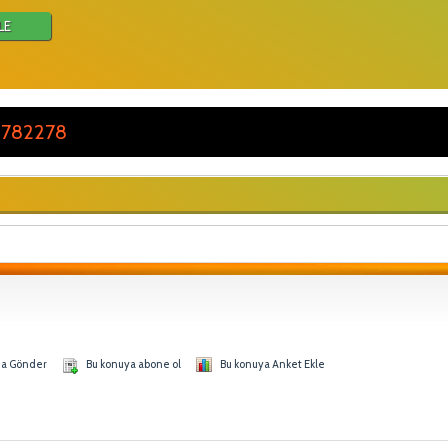
LE
 782278
na Gönder
Bu konuya abone ol
Bu konuya Anket Ekle