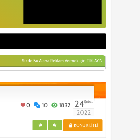
Sizde Bu Alana Reklam Vermek İçin
TIKLAYIN
24
Şubat
0
10
1832
2022
KONU KILITLI