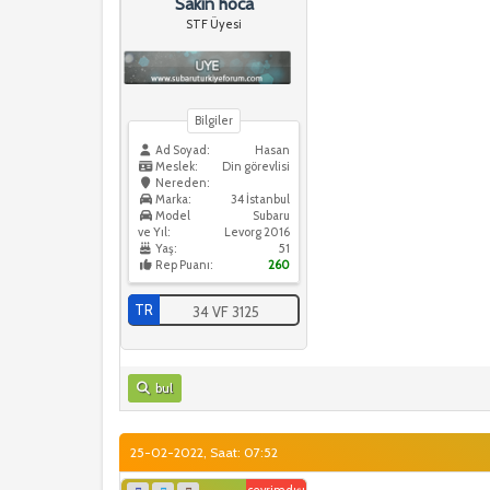
Sakin hoca
STF Üyesi
Bilgiler
Ad Soyad:
Hasan
Meslek:
Din görevlisi
Nereden:
Marka:
34 İstanbul
Model
Subaru
ve Yıl:
Levorg 2016
Yaş:
51
Rep Puanı:
260
TR
34 VF 3125
bul
25-02-2022, Saat: 07:52
çevrimdışı