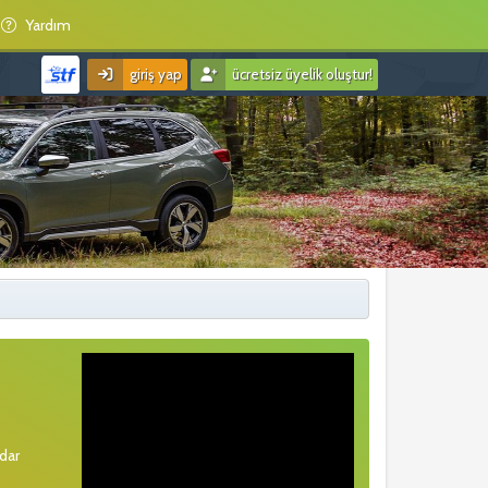
Yardım
giriş yap
ücretsiz üyelik oluştur!
rdar