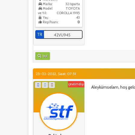
Marka:
32 Isparta
Model
TOYOTA
ve Yıl:
COROLLA 1995
Yaş:
43
Rep Puanı:
0
TR
42VU945
bul
25-02-2022, Saat: 07:51
çevrimdışı
Aleykümselam, hoş geld