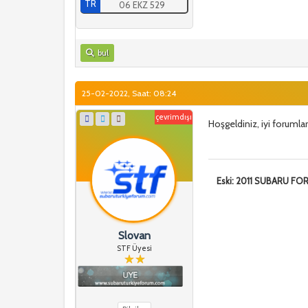
TR
06 EKZ 529
bul
25-02-2022, Saat: 08:24
çevrimdışı
Hoşgeldiniz, iyi forumlar
Eski: 2011 SUBARU F
Slovan
STF Üyesi