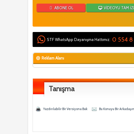
ABONE OL
VİDEOYU TAM İZ
0 554 8
STF WhatsApp Dayanışma Hattımız:
Reklam Alanı
Tanışma
- 0 Ortalama
n
Yazdırılabilir Bir Versiyona Bak
Bu Konuyu Bir Arkadaşı