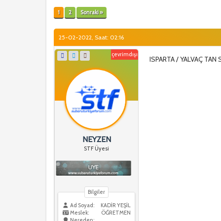
1
2
Sonraki »
25-02-2022, Saat: 02:16
çevrimdışı
ISPARTA / YALVAÇ TAN 
NEYZEN
STF Üyesi
Bilgiler
Ad Soyad:
KADİR YEŞİL
Meslek:
ÖĞRETMEN
Nereden: