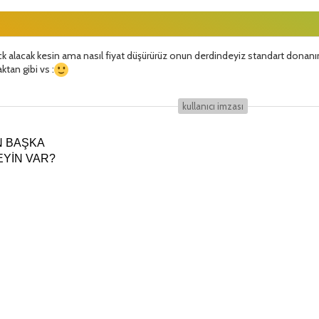
ck alacak kesin ama nasıl fiyat düşürürüz onun derdindeyiz standart donanı
tan gibi vs :
kullanıcı i̇mzası
N BAŞKA
YİN VAR?