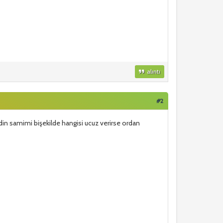
alıntı
#2
edin samimi bişekilde hangisi ucuz verirse ordan