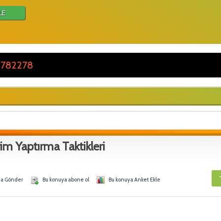
LE
 782278
rim Yaptırma Taktikleri
na Gönder
Bu konuya abone ol
Bu konuya Anket Ekle