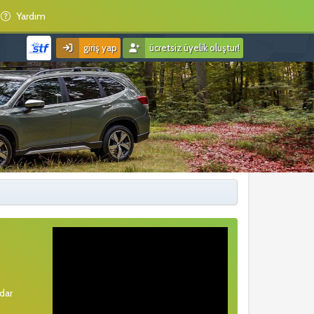
Yardım
giriş yap
ücretsiz üyelik oluştur!
rdar