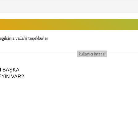
değilsiniz vallahi teşekkürler
kullanıcı i̇mzası
N BAŞKA
YİN VAR?