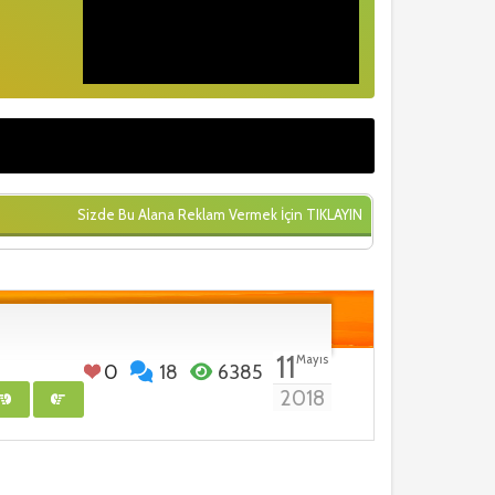
Sizde Bu Alana Reklam Vermek İçin
TIKLAYIN
11
Mayıs
0
18
6385
2018