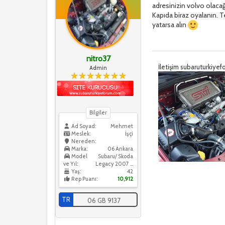
adresinizin volvo olacağ
Kapıda biraz oyalanın. Te
yatarsa alın
nitro37
İletişim subaruturkiy
Admin
Bilgiler
Ad Soyad:
Mehmet
Meslek:
İşçi
Nereden:
Marka:
06 Ankara
Model
Subaru/ Skoda
ve Yıl:
Legacy 2007 / Skoda Octavia 2016
Yaş:
42
Rep Puanı:
10,912
TR
06 GB 9137