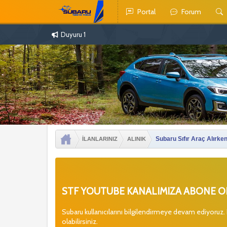
Portal
Forum
Duyuru 1
Subaru Sıfır Araç Alırken
İLANLARINIZ
ALINIK
STF YOUTUBE KANALIMIZA ABONE OL
Subaru kullanıcılarını bilgilendirmeye devam ediyoruz.
olabilirsiniz.