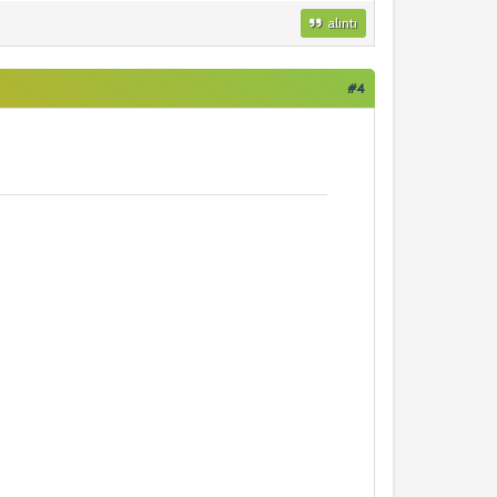
alıntı
#4