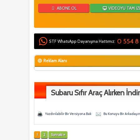
ABONE OL
VİDEOYU TAM İZ
0 554 8
STF WhatsApp Dayanışma Hattımız:
Reklam Alanı
Subaru Sıfır Araç Alırken İndi
 - 0 Ortalama
en
Yazdırılabilir Bir Versiyona Bak
Bu Konuyu Bir Arkadaşı
1
2
Sonraki »