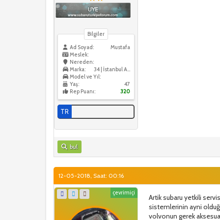
Bilgiler
Ad Soyad:
Mustafa
Meslek:
Nereden:
Marka:
34 | İstanbul Anadolu
Model ve Yıl:
Yaş:
47
Rep Puanı:
320
TR
bul
12-05-2018, Saat: 00:16
çevrimiçi
Artik subaru yetkili serv
sistemlerinin ayni oldu
volvonun gerek aksesuar