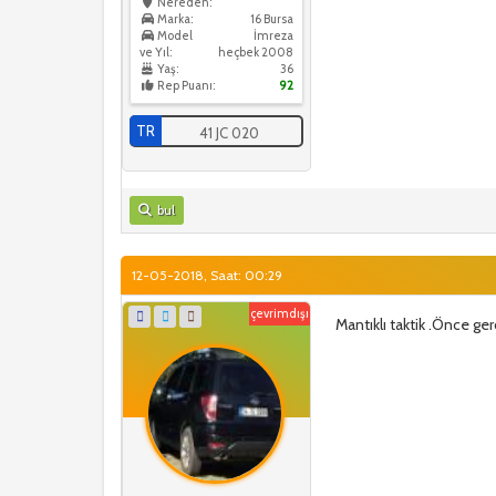
Nereden:
Marka:
16 Bursa
Model
İmreza
ve Yıl:
heçbek 2008
Yaş:
36
Rep Puanı:
92
TR
41 JC 020
bul
12-05-2018, Saat: 00:29
çevrimdışı
Mantıklı taktik .Önce g