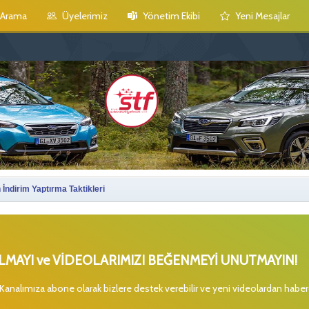
Arama
Üyelerimiz
Yönetim Ekibi
Yeni Mesajlar
 İndirim Yaptırma Taktikleri
MAYI ve VİDEOLARIMIZI BEĞENMEYİ UNUTMAYIN!
 Kanalımıza abone olarak bizlere destek verebilir ve yeni videolardan habe