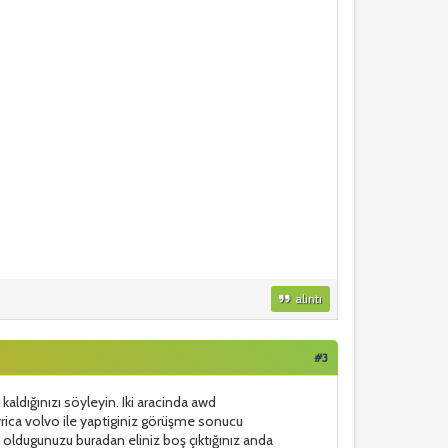
alıntı
#3
 kaldığınızı söyleyin. Iki aracinda awd
rica volvo ile yaptiginiz görüşme sonucu
oldugunuzu buradan eliniz boş çıktığınız anda