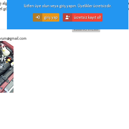
ı algısını subaru temsilcisine hissettirin. Son giderken kapidan dönüp araca
lütfen üye olun veya giriş yapın. Üyelikler ücretsizdir.
l görüşmesi yapin. Sonra tekrar içeri girip temsilcinin size vereceği son tek
giriş yap
ücretsiz kayıt ol!
kullanıcı i̇mzası
eforum@gmail.com