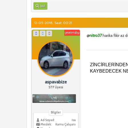
bul
12-05-2018, Saat: 00:21
çevrimdışı
@
nitro37
harika fikir az 
ZİNCİRLERİNDE
KAYBEDECEK NE
aspavabize
STF Üyesi
Bilgiler
Ad Soyad:
Isa
Meslek:
Kamu Çalışanı