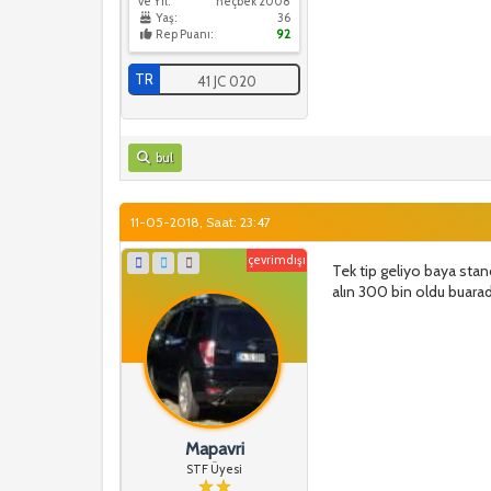
ve Yıl:
heçbek 2008
Yaş:
36
Rep Puanı:
92
TR
41 JC 020
bul
11-05-2018, Saat: 23:47
çevrimdışı
Tek tip geliyo baya stan
alın 300 bin oldu buara
Mapavri
STF Üyesi