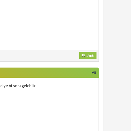
alıntı
#5
iye bi soru gelebilir