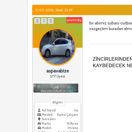
11-05-2018, Saat: 23:37
çevrimdışı
bir abimiz subaru outba
vazgeçtim buradan almak
ZİNCİRLERİNDE
KAYBEDECEK NE
aspavabize
STF Üyesi
Bilgiler
Ad Soyad:
Isa
Meslek:
Kamu Çalışanı
Nereden:
Marka:
16 Bursa
Model
İmreza