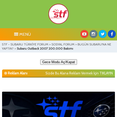
MENÜ
STF - SUBARU TÜRKİYE FORUM
>
SOSYAL FORUM
>
BUGÜN SUBARU'NA NE
YAPTIN?
>
Subaru Outback 2007 200.000 Bakımı
Gece Modu Aç/Kapat
Reklam Alanı
Sizde Bu Alana Reklam Vermek İçin
TIKLAYIN