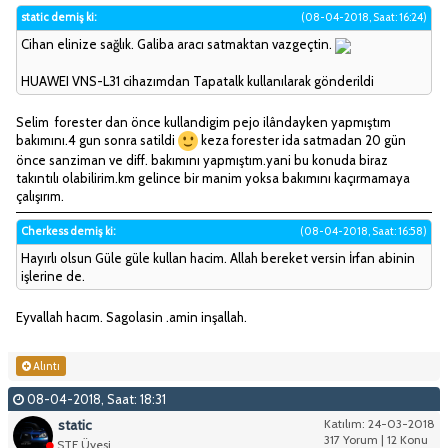
static demiş ki:
(08-04-2018, Saat: 16:24)
Cihan elinize sağlık. Galiba aracı satmaktan vazgeçtin.
HUAWEI VNS-L31 cihazımdan Tapatalk kullanılarak gönderildi
Selim forester dan önce kullandigim pejo ilândayken yapmıştım
bakımını.4 gun sonra satildi
keza forester ida satmadan 20 gün
önce sanziman ve diff. bakımını yapmıştım.yani bu konuda biraz
takıntılı olabilirim.km gelince bir manim yoksa bakımını kaçırmamaya
çalışırım.
Cherkess demiş ki:
(08-04-2018, Saat: 16:58)
Hayırlı olsun Güle güle kullan hacim. Allah bereket versin İrfan abinin
işlerine de.
Eyvallah hacım. Sagolasin .amin inşallah.
Alıntı
08-04-2018, Saat: 18:31
static
Katılım: 24-03-2018
317 Yorum | 12 Konu
STF Üyesi