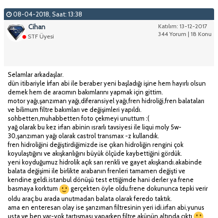
08-04-2018, Saat: 13:38
Cihan
Katılım: 13-12-2017
344 Yorum | 18 Konu
STF Üyesi
Selamlar arkadaşlar.
dün itibariyle İrfan abi ile beraber yeni başladığı işine hem hayırlı olsun
demek hem de aracımın bakımlarını yapmak için gittim.
motor yağı,şanzıman yağı,diferansiyel yağı,fren hidroliği,fren balataları
ve bilimum filtre bakımları ve değişimleri yapıldı.
sohbetten,muhabbetten foto çekmeyi unuttum :(
yağ olarak bu kez irfan abinin ısrarlı tavsiyesi ile liqui moly 5w-
30,şanzıman yağı olarak castrol transmax -z kullandık.
fren hidroliğini değiştirdiğimizde ise çıkan hidroliğin rengini çok
koyulaştığını ve akışkanlığını büyük ölçüde kaybettiğini gördük.
yeni koyduğumuz hidrolik açık sarı renkli ve gayet akışkandı.akabinde
balata değişimi ile birlikte arabanın frenleri tamamen değişti ve
kendine geldi.istanbul dönüşü test ettiğimde hani derler ya frene
basmaya korktum
gerçekten öyle oldu.frene dokununca tepki verir
oldu araç.bu arada unutmadan balata olarak feredo taktık.
ama en enteresan olay ise şanzıman filtresinin yeri idi.irfan abi,yunus
usta ve ben var-yok tartışması yaparken filtre akünün altında çıktı