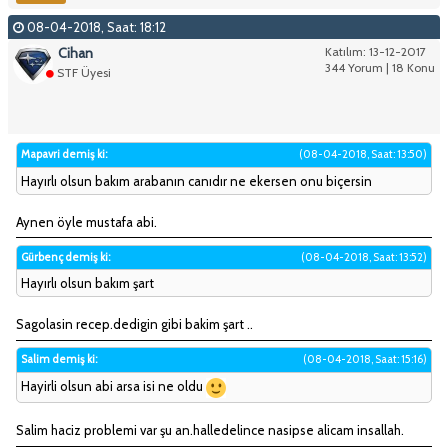
08-04-2018, Saat: 18:12
Cihan
Katılım: 13-12-2017
344 Yorum | 18 Konu
STF Üyesi
Mapavri demiş ki:
(08-04-2018, Saat: 13:50)
Hayırlı olsun bakım arabanın canıdır ne ekersen onu biçersin
Aynen öyle mustafa abi.
Gürbenç demiş ki:
(08-04-2018, Saat: 13:52)
Hayırlı olsun bakım şart
Sagolasin recep.dedigin gibi bakim şart ..
Salim demiş ki:
(08-04-2018, Saat: 15:16)
Hayirli olsun abi arsa isi ne oldu
Salim haciz problemi var şu an.halledelince nasipse alicam insallah.