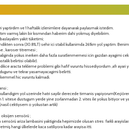
ri yaptirdim ve 1 haftalik izlenimlere dayanarak paylasmak istedim.
ıntım varmış lakin bir kısmından haberim dahi yokmuş diyebilirim.
e baslayalim yakit tüketimi;
lendikten sonra (30.81LT) sehir ici stabil kullanimda 261km yol yaptim. Benim
e , karoser titremesi ;
aliginda yokus inerken daha fazla suratlenmemesi icin gazdan ayagimi ceker
lik belirtisi olabilir).
ikce aracta tekleme problemi gibi hafif vuruntu hissediyordum ,afr ayari ya
ugunu ve tekrar yasamayacagimi belirtti.
kemmel hic vuruntu kalmadi.
nsi ;
ullandigim yol uzerinde hatri sayilir derecede tirmanis yapiyorum(Keçiöre
1. vitese dustugum yerde yine zorlanmadan 2. vites ile yokus bitiyor ve ya
(nasil cektiysem o yokustan artik)
 oksijen sensörü ;
sensörü ariza lambasini yaktiginda hepimizde olusan stres farkli arayislar
tmiş hangi ülkelerde kaca satiliyora kadar arayisa itti.