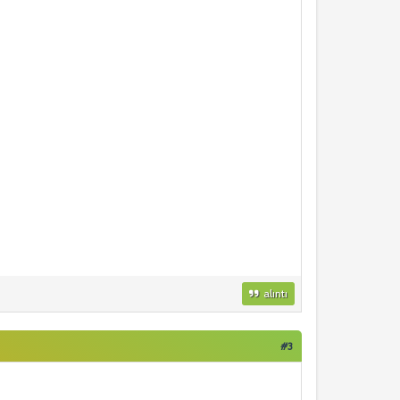
alıntı
#3