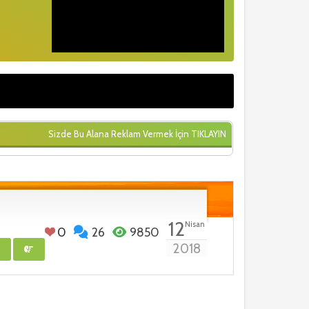
Sizde Bu Alana Reklam Vermek İçin
TIKLAYIN
12
Nisan
0
26
9850
2018