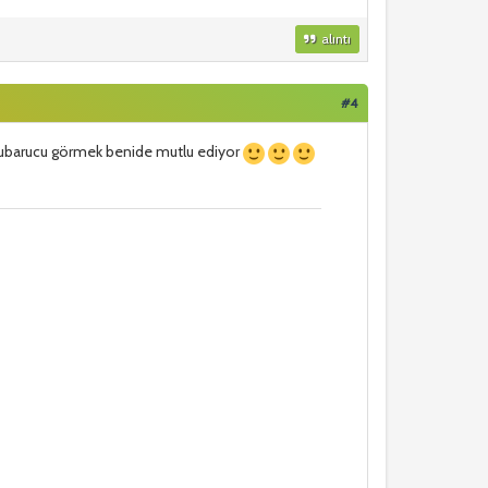
alıntı
#4
 subarucu görmek benide mutlu ediyor