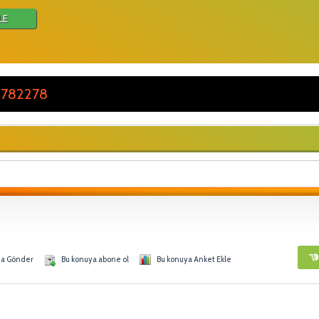
LE
 782278
na Gönder
Bu konuya abone ol
Bu konuya Anket Ekle