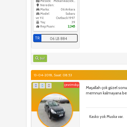
Meslek:
Mekanik&Elektrik
Nereden:
Marka:
06 Ankara
Model
Subaru
ve Yıl:
Outback 1997
Yaş:
39
Rep Puanı:
2,345
TR
06 LB 884
bul
13-04-2018, Saat: 08:53
çevrimdışı
Maşallah çok güzel sonu
memnun kalmayana ben
Kasko yok Muska var.