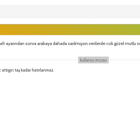
afr ayarından sonra arabaya dahada sarılmışsın verilerde cok güzel mutlu
kullanıcı i̇mzası
z attıgın taş kadar hatırlanmaz.