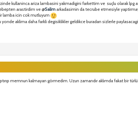
inde kullaninca ariza lambasini yakmadigini farkettim ve suçlu olarak lpg 
 sebepten arastirdim ve @
Salim
arkadasimin da tecrube etmesiyle yaptirmay
r lamba icin cok mutluyum
bu yonde aklima daha farkli degisiklikler geldikce buradan sizlerle paylasacag
ı yaptırıp memnun kalmayan görmedim. Uzun zamandır aklımda fakat bir türl