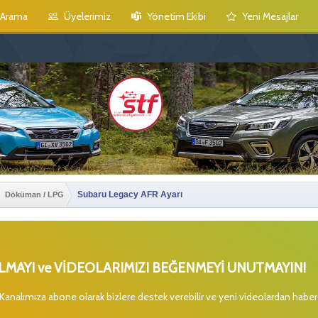
Arama
Üyelerimiz
Yönetim Ekibi
Yeni Mesajlar
Subaru Legacy AFR Ayarı
Döküman / LPG
MAYI ve VİDEOLARIMIZI BEĞENMEYİ UNUTMAYIN!
 Kanalımıza abone olarak bizlere destek verebilir ve yeni videolardan habe