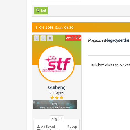
bul
13-04-2018, Saat: 06:30
çevrimdışı
Maşallah @
legacyserdar
Kırk kez okşasan bir ke
Gürbenç
STF Üyesi
Bilgiler
Ad Soyad:
Recep