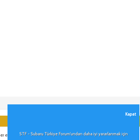
Kapat
STF - Subaru Türkiye Forum'undan daha iyi yararlanmak için
r ederseniz en azindan bi kahve iceriz tanis oluruz.