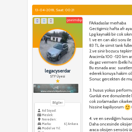
13-04-2018, Saat: 00:21
çevrimdışı
FArkadaslar merhaba
Gectigimiz hafta afr aya
Lpg kaynakli bir cok sık
1. ve en can alici soru il
83 TL ile simit tank ful
2.ve sinir bozucu tepkim
Aracimla 100 -120 km ar
da gaz vermem (belki hasta
Bu esnada arac suratlend
legacyserdar
ederek konuya hakim old
STF Üyesi
Sonuc gercekten de mu
3. husus yokus performa
Gunluk eve donuslerde k
cok zorlamadan cikarken 
Bilgiler
hissine kapiliyorum
Ad Soyad:
Meslek:
4. ve en sevdiğim husus
Nereden:
Daha oncesinde oksijen 
Marka:
6 | Ankara
Model ve Yıl:
araca oksijen sensörü üre