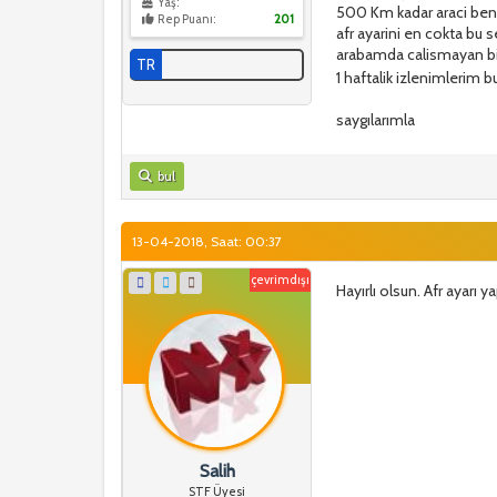
Yaş:
500 Km kadar araci benz
Rep Puanı:
201
afr ayarini en cokta bu
arabamda calismayan bi
TR
1 haftalik izlenimlerim 
saygılarımla
bul
13-04-2018, Saat: 00:37
çevrimdışı
Hayırlı olsun. Afr ayar
Salih
STF Üyesi