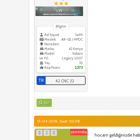
Bilgiler
Ad Soyad:
Salih
Meslek:
AR-GE / HPDC
Nereden:
Marka:
42 Konya
Model
Subaru
ve Yıl:
Legacy 2007
Yaş:
35
Rep Puanı:
2,573
TR
42 CNC 32
bul
13-04-2018, Saat: 02:08
çevrimdışı
hocam geldiğinizde habe