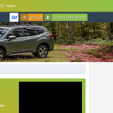
Yardım
giriş yap
ücretsiz üyelik oluştur!
rdar