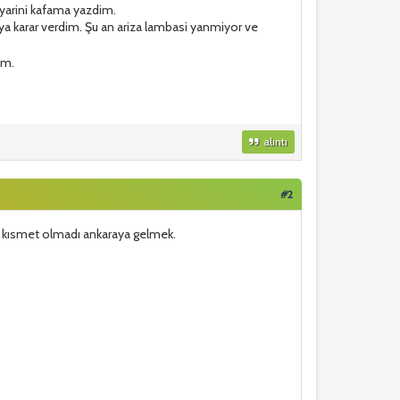
ayarini kafama yazdim.
a karar verdim. Şu an ariza lambasi yanmiyor ve
im.
alıntı
#2
ü kısmet olmadı ankaraya gelmek.