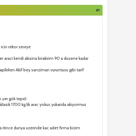
#1
 icin rekor seviye
 araci kendi akisina birakirim 90 a dusene kadar
pilirken Akif bey sanziman vuruntusu gibi tarif
n yer gök tepe)
klasik 1700 kg lik arac yokus yukarida akiyormus
a itince dunya uzerinde kac adet firma bizim