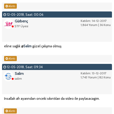
Alıntı
12-05-2018, Saat: 00:06
Gürbenç
Katılım: 14-12-2017
1,864 Yorum | 36 Konu
STF Üyesi
eline sağlık @
Salim
güzel çalışma olmuş
Alıntı
12-05-2018, Saat: 09:34
Salim
Katılım: 13-12-2017
1,743 Yorum | 82 Konu
salim
Insallah afr ayarından onceki sıkıntıları da video ile paylasacagim.
Alıntı