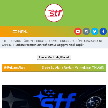
MENÜ
STF - SUBARU TÜRKİYE FORUM
>
SOSYAL FORUM
>
BUGÜN SUBARU'NA NE
YAPTIN?
>
Subaru Forester Sunroof Kömür Değişimi Nasıl Yapılır
Gece Modu Aç/Kapat
Reklam Alanı
Sizde Bu Alana Reklam Vermek İçin
TIKLAYIN