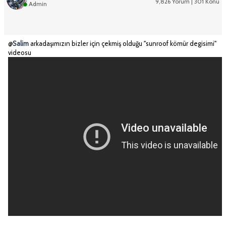
9,826 Yorum | 301 Konu
Admin
@
Salim
arkadaşımızın bizler için çekmiş olduğu "sunroof kömür degisimi"
videosu