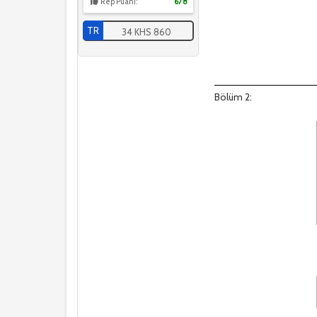
Rep Puanı:
678
TR
34 KHS 860
Bölüm 2: