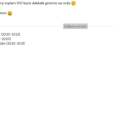
çi toplam 100 küsür dakikalık görüntü var orda
lesin
kullanıcı i̇mzası
5 (2020-2022)
7-2020)
Jtdm (2020-2021)