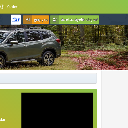
Yardım
giriş yap
ücretsiz üyelik oluştur!
rdar