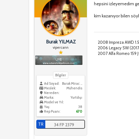
hepsini izleyemedim ger
kim kazanıyor bilen söy
Burak YILMAZ
2008 Impreza AWD 1.
2006 Legacy SW (201
vipercann
2007 Alfa Romeo 159 
Bilgiler
Ad Soyad:
Burak Mirac YILMAZ
Meslek:
Mühendis
Nereden:
Marka:
Yurtdışı
Model ve Yıl:
Yaş:
38
Rep Puanı:
670
TR
34 FP 2379