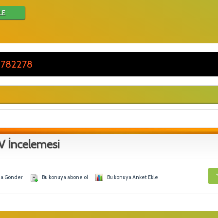
LE
 782278
V İncelemesi
na Gönder
Bu konuya abone ol
Bu konuya Anket Ekle