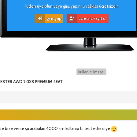
lütfen üye olun veya giriş yapın. Üyelikler ücretsizdir.
giriş yap
ücretsiz kayıt ol!
kullanıcı i̇mzası
ORESTER AWD 2.0XS PREMIUM 4EAT
i de bize verse şu arabaları 4000 km kullanıp bi test edin diye