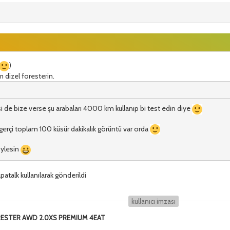
)
m dizel foresterin.
isi de bize verse şu arabaları 4000 km kullanıp bi test edin diye
erçi toplam 100 küsür dakikalık görüntü var orda
öylesin
talk kullanılarak gönderildi
kullanıcı i̇mzası
ORESTER AWD 2.0XS PREMIUM 4EAT