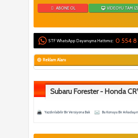
ABONE OL
VİDEOYU TAM İZ
0 554 8
STF WhatsApp Dayanışma Hattımız:
Reklam Alanı
Subaru Forester - Honda CR
 - 5 Ortalama
en
Yazdırılabilir Bir Versiyona Bak
Bu Konuyu Bir Arkadaşı