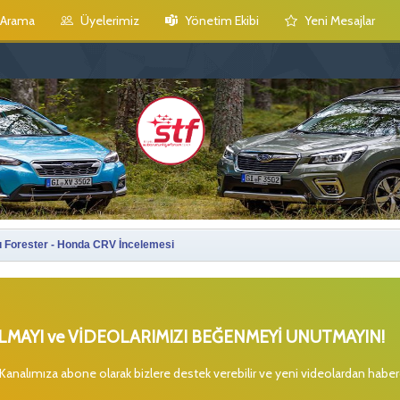
Arama
Üyelerimiz
Yönetim Ekibi
Yeni Mesajlar
 Forester - Honda CRV İncelemesi
MAYI ve VİDEOLARIMIZI BEĞENMEYİ UNUTMAYIN!
 Kanalımıza abone olarak bizlere destek verebilir ve yeni videolardan habe