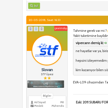
bul
20-05-2018, Saat: 16:33
çevrimdışı
Tahmine gerek var mi ?
Yakit tuketimine bayildi
vipercann demiş ki:
ne hayatlar var ya, bir
hepsini izleyemedim g
Slovan
kim kazanıyor bilen s
STF Üyesi
EVA-L09 cihazımdan Tapa
Bilgiler
Eski: 2011 SUBARU F
Ad Soyad:
MK
Meslek:
Mühendis