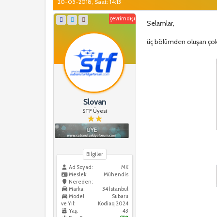
20-05-2018, Saat: 14:13
çevrimdışı
Selamlar,
üç bölümden oluşan çok 
Slovan
STF Üyesi
Bilgiler
Ad Soyad:
MK
Meslek:
Mühendis
Nereden:
Marka:
34 İstanbul
Model
Subaru
ve Yıl:
Kodiaq 2024
Yaş:
43