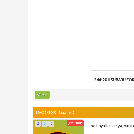
Eski: 2011 SUBARU F
bul
20-05-2018, Saat: 16:13
çevrimdışı
ne hayatlar var ya, biris