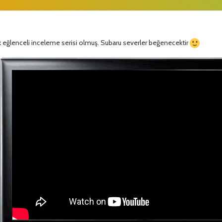
eğlenceli inceleme serisi olmuş. Subaru severler beğenecektir