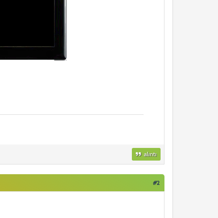
alıntı
#2