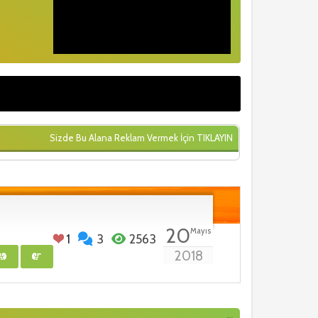
Sizde Bu Alana Reklam Vermek İçin
TIKLAYIN
20
Mayıs
1
3
2563
2018