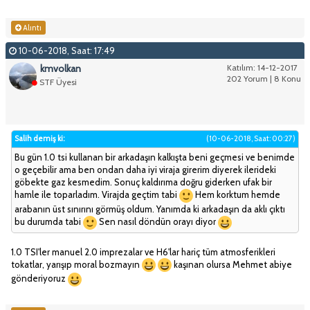
Alıntı
10-06-2018, Saat: 17:49
kmvolkan
Katılım: 14-12-2017
202 Yorum | 8 Konu
STF Üyesi
Salih demiş ki:
(10-06-2018, Saat: 00:27)
Bu gün 1.0 tsi kullanan bir arkadaşın kalkışta beni geçmesi ve benimde
o geçebilir ama ben ondan daha iyi viraja girerim diyerek ilerideki
göbekte gaz kesmedim. Sonuç kaldırıma doğru giderken ufak bir
hamle ile toparladım. Virajda geçtim tabi
Hem korktum hemde
arabanın üst sınırını görmüş oldum. Yanımda ki arkadaşın da aklı çıktı
bu durumda tabi
Sen nasıl döndün orayı diyor
1.0 TSI'ler manuel 2.0 imprezalar ve H6'lar hariç tüm atmosferikleri
tokatlar, yarışıp moral bozmayın
kaşınan olursa Mehmet abiye
gönderiyoruz