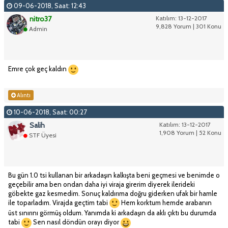
09-06-2018, Saat: 12:43
nitro37
Katılım: 13-12-2017
9,828 Yorum | 301 Konu
Admin
Emre çok geç kaldın
Alıntı
10-06-2018, Saat: 00:27
Salih
Katılım: 13-12-2017
1,908 Yorum | 52 Konu
STF Üyesi
Bu gün 1.0 tsi kullanan bir arkadaşın kalkışta beni geçmesi ve benimde o
geçebilir ama ben ondan daha iyi viraja girerim diyerek ilerideki
göbekte gaz kesmedim. Sonuç kaldırıma doğru giderken ufak bir hamle
ile toparladım. Virajda geçtim tabi
Hem korktum hemde arabanın
üst sınırını görmüş oldum. Yanımda ki arkadaşın da aklı çıktı bu durumda
tabi
Sen nasıl döndün orayı diyor