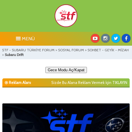
MENÜ
STF - SUBARU TÜRKİYE FORUM
>
SOSYAL FORUM
>
SOHBET - GEYİK - MİZAH
>
Subaru Drift
Gece Modu Aç/Kapat
Reklam Alanı
Sizde Bu Alana Reklam Vermek İçin
TIKLAYIN