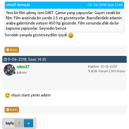
nitro37 demiş ki:
(10-06-2018, Saat: 21:45)
Yeni bir film çıkmış. Ismi DIRT. Çamur yarışı yapıyorlar. Gayet zevkli bir
film. Film arasinda bir yerde 2.5 sti gösteriyorlar. Basrollerdeki adamin
araba galerisinde yatıyor 450 hp gücünde. Film sonunda ufak da bir
kapisma yapiyorlar. Seyredin bence
Sondaki yarışıda gösterseydiler iyiydi
Alıntı
11-06-2018, Saat: 14:35
nitro37
Katılım: 13-12-2017
9,828 Yorum | 301 Konu
Admin
olsun starti yeter adem
Alıntı
Sayfa:
1
»