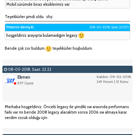
Mobil sürümde biraz eksiklerimiz var
Teşekkürler şimdi oldu :shy:
frtzencir demiş ki:
(08-03-2018, Saat: 22:07)
hoşgeldiniz arayıpta bulamadığım legacy
Bende çok zor buldum
teşekkürler hoşbuldum.
08-03-2018, Saat: 22:22
Ekmen
Katılım: 09-02-2018
241 Yorum | 12 Konu
STF Üyesi
Merhaba hoşgeldiniz. Önceki legacy ile şimdiki sw arasında performans
farkı var mı bende 2008 legacy alacaktım sonra 2006 sw almaya karar
verdim cocuk olduğu için