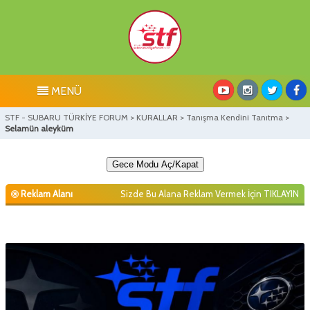
MENÜ
STF - SUBARU TÜRKİYE FORUM
>
KURALLAR
>
Tanışma Kendini Tanıtma
>
Selamün aleyküm
Gece Modu Aç/Kapat
Reklam Alanı
Sizde Bu Alana Reklam Vermek İçin
TIKLAYIN