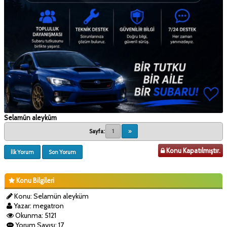
Selamün aleyküm
Sayfa:
1
»
Konu Kapatılmıştır.
İlk Yorum
Son Yorum
Konu Bilgileri
Konu: Selamün aleyküm
Yazar: megatron
Okunma: 5121
Yorum Sayısı: 17