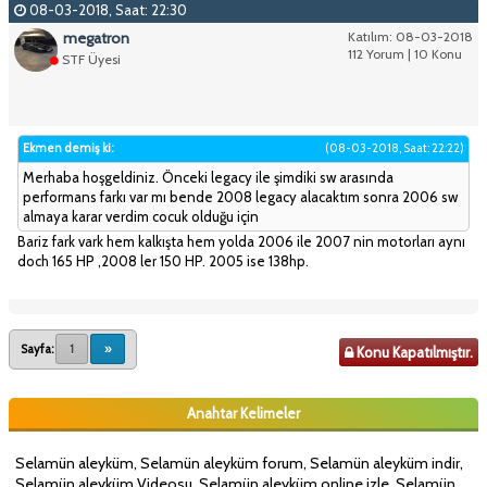
08-03-2018, Saat: 22:30
megatron
Katılım: 08-03-2018
112 Yorum | 10 Konu
STF Üyesi
Ekmen demiş ki:
(08-03-2018, Saat: 22:22)
Merhaba hoşgeldiniz. Önceki legacy ile şimdiki sw arasında
performans farkı var mı bende 2008 legacy alacaktım sonra 2006 sw
almaya karar verdim cocuk olduğu için
Bariz fark vark hem kalkışta hem yolda 2006 ile 2007 nin motorları aynı
doch 165 HP ,2008 ler 150 HP. 2005 ise 138hp.
Sayfa:
1
»
Konu Kapatılmıştır.
Anahtar Kelimeler
Selamün aleyküm, Selamün aleyküm forum, Selamün aleyküm indir,
Selamün aleyküm Videosu, Selamün aleyküm online izle, Selamün