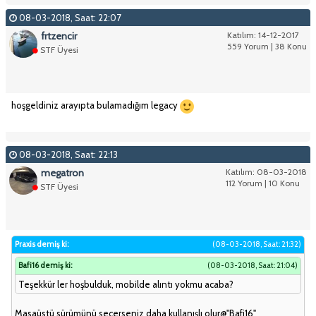
08-03-2018, Saat: 22:07
frtzencir
Katılım: 14-12-2017
559 Yorum | 38 Konu
STF Üyesi
hoşgeldiniz arayıpta bulamadığım legacy
08-03-2018, Saat: 22:13
megatron
Katılım: 08-03-2018
112 Yorum | 10 Konu
STF Üyesi
Praxis demiş ki:
(08-03-2018, Saat: 21:32)
Bafi16 demiş ki:
(08-03-2018, Saat: 21:04)
Teşekkür ler hoşbulduk, mobilde alıntı yokmu acaba?
Masaüstü sürümünü seçerseniz daha kullanışlı olur@"Bafi16"