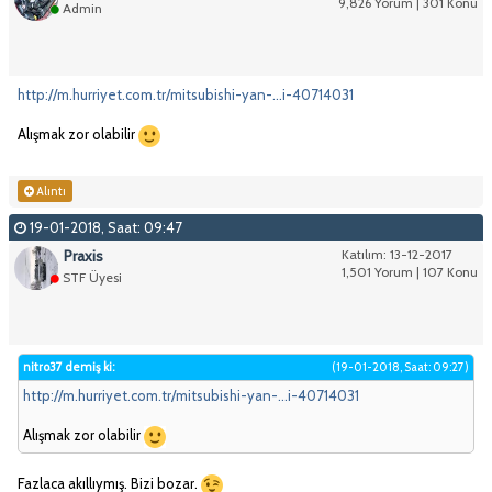
9,826 Yorum | 301 Konu
Admin
http://m.hurriyet.com.tr/mitsubishi-yan-...i-40714031
Alışmak zor olabilir
Alıntı
19-01-2018, Saat: 09:47
Praxis
Katılım: 13-12-2017
1,501 Yorum | 107 Konu
STF Üyesi
nitro37 demiş ki:
(19-01-2018, Saat: 09:27)
http://m.hurriyet.com.tr/mitsubishi-yan-...i-40714031
Alışmak zor olabilir
Fazlaca akıllıymış. Bizi bozar.