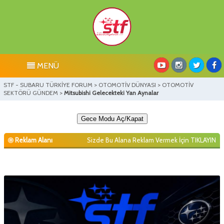
MENÜ
STF - SUBARU TÜRKİYE FORUM
>
OTOMOTİV DÜNYASI
>
OTOMOTİV
SEKTÖRÜ GÜNDEM
>
Mitsubishi Gelecekteki Yan Aynalar
Gece Modu Aç/Kapat
Reklam Alanı
Sizde Bu Alana Reklam Vermek İçin
TIKLAYIN