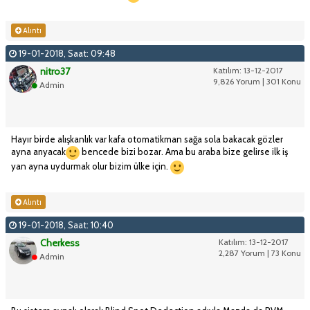
Alıntı
19-01-2018, Saat: 09:48
nitro37
Katılım: 13-12-2017
9,826 Yorum | 301 Konu
Admin
Hayır birde alışkanlık var kafa otomatikman sağa sola bakacak gözler
ayna arıyacak
bencede bizi bozar. Ama bu araba bize gelirse ilk iş
yan ayna uydurmak olur bizim ülke için.
Alıntı
19-01-2018, Saat: 10:40
Cherkess
Katılım: 13-12-2017
2,287 Yorum | 73 Konu
Admin