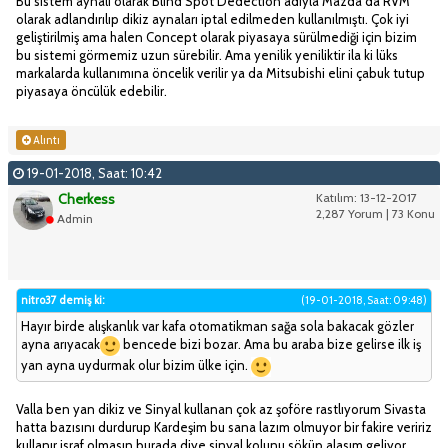
Bu sistem aynalı olarak Blind Spot Dedection adıyla Mazda da RVM
olarak adlandırılıp dikiz aynaları iptal edilmeden kullanılmıştı. Çok iyi
geliştirilmiş ama halen Concept olarak piyasaya sürülmediği için bizim
bu sistemi görmemiz uzun sürebilir. Ama yenilik yeniliktir ila ki lüks
markalarda kullanımına öncelik verilir ya da Mitsubishi elini çabuk tutup
piyasaya öncülük edebilir.
Alıntı
19-01-2018, Saat: 10:42
Cherkess
Katılım: 13-12-2017
2,287 Yorum | 73 Konu
Admin
nitro37 demiş ki:
(19-01-2018, Saat: 09:48)
Hayır birde alışkanlık var kafa otomatikman sağa sola bakacak gözler
ayna arıyacak
bencede bizi bozar. Ama bu araba bize gelirse ilk iş
yan ayna uydurmak olur bizim ülke için.
Valla ben yan dikiz ve Sinyal kullanan çok az şoföre rastlıyorum Sivasta
hatta bazısını durdurup Kardeşim bu sana lazım olmuyor bir fakire veririz
kullanır israf olmasın burada diye sinyal kolunu söküp alasım geliyor.