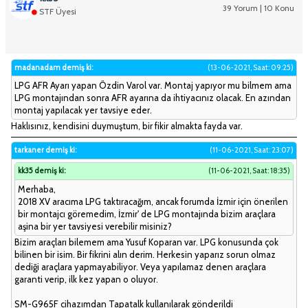
39 Yorum | 10 Konu
STF Üyesi
madanadam demiş ki:
(13-06-2021, Saat: 09:25)
LPG AFR Ayarı yapan Özdin Varol var. Montaj yapıyor mu bilmem ama
LPG montajından sonra AFR ayarına da ihtiyacınız olacak. En azından
montaj yapılacak yer tavsiye eder.
Haklısınız, kendisini duymuştum, bir fikir almakta fayda var.
tarkaner demiş ki:
(11-06-2021, Saat: 23:07)
kk35 demiş ki:
(11-06-2021, Saat: 18:35)
Merhaba,
2018 XV aracıma LPG taktıracağım, ancak forumda İzmir için önerilen
bir montajcı göremedim, İzmir' de LPG montajında bizim araçlara
aşina bir yer tavsiyesi verebilir misiniz?
Bizim araçları bilemem ama Yusuf Koparan var. LPG konusunda çok
bilinen bir isim. Bir fikrini alın derim. Herkesin yaparız sorun olmaz
dediği araçlara yapmayabiliyor. Veya yapılamaz denen araçlara
garanti verip, ilk kez yapan o oluyor.
SM-G965F cihazımdan Tapatalk kullanılarak gönderildi