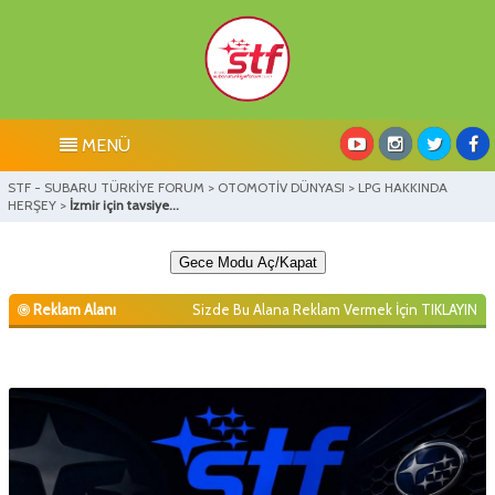
MENÜ
STF - SUBARU TÜRKİYE FORUM
>
OTOMOTİV DÜNYASI
>
LPG HAKKINDA
HERŞEY
>
İzmir için tavsiye...
Gece Modu Aç/Kapat
Reklam Alanı
Sizde Bu Alana Reklam Vermek İçin
TIKLAYIN