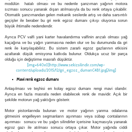
modülün hatalı olması ve bu nedenle şanzıman yağının motora
sızması sonucu yanarak dışarı atılmasıyla da bu renk ortaya çıkabilir.
Otomatik şanzımandan gelen mekanik seslerde artış ve daha sarsıntılı
geçişler ile beraber bu gri renk egzoz dumanı çıkışı oluyorsa sorun
büyük ihtimalle nedendendir.
Ayrıca PCV valfi yani karter havalandırma valfinin arızalı olması yağ
kaçağına ve bu yağın yanmasına neden olur ve bu durumunda da gri
renk ile karşılaşabiliriz. Bu sistem zararlı egzoz gazlarının etkisini
azaltarak düşük emisyona katkıda bulunur. Oldukça ucuz bir parça
olduğu için değiştirme masrafı düşüktür.
[img=640x0]http://www.sekizsilindir.com/wp-
content/uploads/2015/12/gri_egzoz_dumanC4B1.jpg[/img]
Mavi renk egzoz dumanı
Anlaşılması ve teşhisi en kolay egzoz dumanı rengi mavi olandır.
Ayrıca en fazla masrafa neden olabilecek renk de mavidir. Açık bir
şekilde motorun yağ yaktığını gösterir.
Motor pistonlarında bulunan ve motor yağının yanma odalarına
gitmesini engelleyen segmanların aşınması veya sübap contalarının
aşınması sonucu ve bu yağın silindirler içerisine kaçmasıyla yanarak
egzoz gazı ile atılması sonucu ortaya çıkar. Motor yağında ciddi