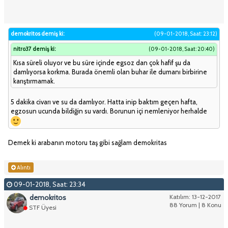
demokritos demiş ki:
(09-01-2018, Saat: 23:12)
nitro37 demiş ki:
(09-01-2018, Saat: 20:40)
Kısa süreli oluyor ve bu süre içinde egsoz dan çok hafif şu da
damlıyorsa korkma. Burada önemli olan buhar ile dumanı birbirine
karıştırmamak.
5 dakika civarı ve su da damlıyor. Hatta inip baktım geçen hafta,
egzosun ucunda bildiğin su vardı. Borunun içi nemleniyor herhalde
Demek ki arabanın motoru taş gibi sağlam demokritas
Alıntı
09-01-2018, Saat: 23:34
demokritos
Katılım: 13-12-2017
88 Yorum | 8 Konu
STF Üyesi