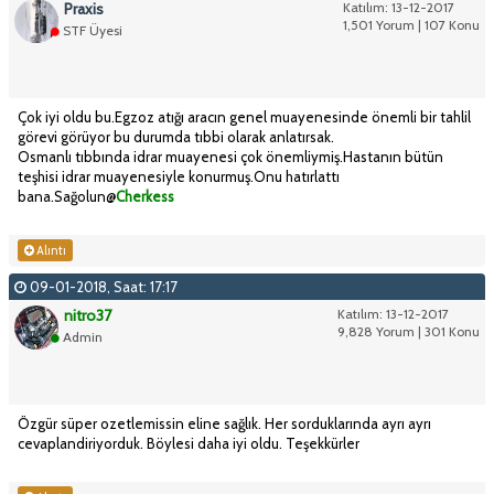
Praxis
Katılım: 13-12-2017
1,501 Yorum | 107 Konu
STF Üyesi
Çok iyi oldu bu.Egzoz atığı aracın genel muayenesinde önemli bir tahlil
görevi görüyor bu durumda tıbbi olarak anlatırsak.
Osmanlı tıbbında idrar muayenesi çok önemliymiş.Hastanın bütün
teşhisi idrar muayenesiyle konurmuş.Onu hatırlattı
bana.Sağolun@
Cherkess
Alıntı
09-01-2018, Saat: 17:17
nitro37
Katılım: 13-12-2017
9,828 Yorum | 301 Konu
Admin
Özgür süper ozetlemissin eline sağlık. Her sorduklarında ayrı ayrı
cevaplandiriyorduk. Böylesi daha iyi oldu. Teşekkürler