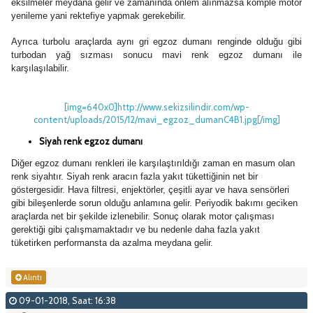
eksilmeler meydana gelir ve zamanında önlem alınmazsa komple motor
yenileme yani rektefiye yapmak gerekebilir.
Ayrıca turbolu araçlarda aynı gri egzoz dumanı renginde olduğu gibi
turbodan yağ sızması sonucu mavi renk egzoz dumanı ile
karşılaşılabilir.
[img=640x0]http://www.sekizsilindir.com/wp-
content/uploads/2015/12/mavi_egzoz_dumanC4B1.jpg[/img]
Siyah renk egzoz dumanı
Diğer egzoz dumanı renkleri ile karşılaştırıldığı zaman en masum olan
renk siyahtır. Siyah renk aracın fazla yakıt tükettiğinin net bir
göstergesidir. Hava filtresi, enjektörler, çeşitli ayar ve hava sensörleri
gibi bileşenlerde sorun olduğu anlamına gelir. Periyodik bakımı geciken
araçlarda net bir şekilde izlenebilir. Sonuç olarak motor çalışması
gerektiği gibi çalışmamaktadır ve bu nedenle daha fazla yakıt
tüketirken performansta da azalma meydana gelir.
Alıntı
09-01-2018, Saat: 16:38