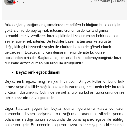
2,287 Yorum | 73 Konu
Admin
Arkadaşlar yaptığım araştırmalarda tesadüfen bulduğum bu konu ilgimi
çekti sizinle de paylaşmak istedim. Günümüzde kullandığımız
otomobillerimiz verdikleri bazı tepkilerle bize durumları hakkında bazı
şeyler söylemek isterler. Bu tepkiler bazen artan ses ve sürüşte
değişiklik gibi hissedilir şeyler ile olurken bazen de görsel olarak
gerçekleşir. Egzozdan çıkan dumanın rengi de işte bu görsel
tepkilerden birisidir. Başlarda hiç bir şekilde hissedemeyeceğimiz bazı
durumlar egzoz dumanının rengi ile anlaşılabilir.
Beyaz renk egzoz dumanı
Beyaz renk egzoz rengi en yanıltıcı tiptir. Bir çok kullanıcı bunu fark
etmez veya özellikle soğuk havalarda ısının düşmesi nedeniyle bu renk
çıktığını düşünebilir. Çok ince ve şeffaf gibi su buharı görünümünde ise
tehlike arz etmez ve geçicidir.
Diğer taraftan yoğun bir beyaz duman görünümü varsa ve uzun
zamandır devam ediyorsa bu soğutma sıvısının silindir yanma
odalarına sızdığı bunun sonucunda da buharlaşarak egzoz ile atıldığı
anlamına gelir. Bu nedenle soğutma sıvısı ekleme yapılsa bile sürekli