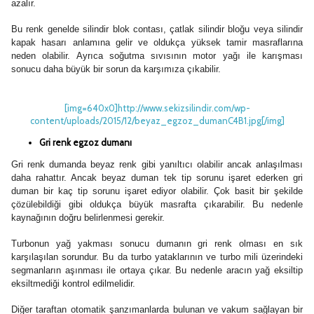
azalır.
Bu renk genelde silindir blok contası, çatlak silindir bloğu veya silindir
kapak hasarı anlamına gelir ve oldukça yüksek tamir masraflarına
neden olabilir. Ayrıca soğutma sıvısının motor yağı ile karışması
sonucu daha büyük bir sorun da karşımıza çıkabilir.
[img=640x0]http://www.sekizsilindir.com/wp-
content/uploads/2015/12/beyaz_egzoz_dumanC4B1.jpg[/img]
Gri
renk egzoz dumanı
Gri renk dumanda beyaz renk gibi yanıltıcı olabilir ancak anlaşılması
daha rahattır. Ancak beyaz duman tek tip sorunu işaret ederken gri
duman bir kaç tip sorunu işaret ediyor olabilir. Çok basit bir şekilde
çözülebildiği gibi oldukça büyük masrafta çıkarabilir. Bu nedenle
kaynağının doğru belirlenmesi gerekir.
Turbonun yağ yakması sonucu dumanın gri renk olması en sık
karşılaşılan sorundur. Bu da turbo yataklarının ve turbo mili üzerindeki
segmanların aşınması ile ortaya çıkar. Bu nedenle aracın yağ eksiltip
eksiltmediği kontrol edilmelidir.
Diğer taraftan otomatik şanzımanlarda bulunan ve vakum sağlayan bir