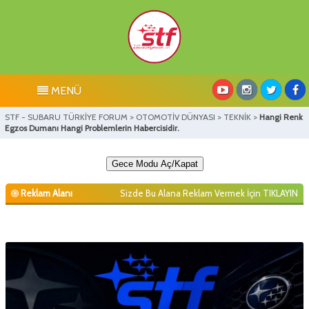
MENÜ
STF - SUBARU TÜRKİYE FORUM
>
OTOMOTİV DÜNYASI
>
TEKNİK
>
Hangi Renk
Egzos Dumanı Hangi Problemlerin Habercisidir.
Gece Modu Aç/Kapat
Reklam Alanı
Sizde Bu Alana Reklam Vermek İçin
TIKLAYIN