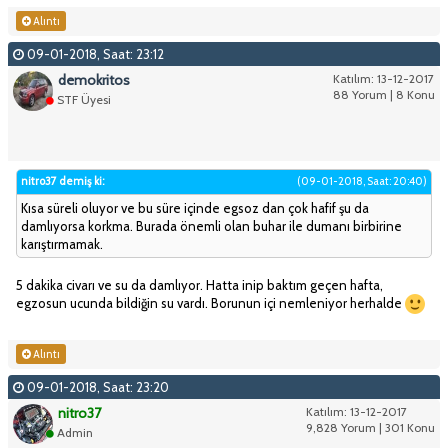
Alıntı
09-01-2018, Saat: 23:12
demokritos
Katılım: 13-12-2017
88 Yorum | 8 Konu
STF Üyesi
nitro37 demiş ki:
(09-01-2018, Saat: 20:40)
Kısa süreli oluyor ve bu süre içinde egsoz dan çok hafif şu da
damlıyorsa korkma. Burada önemli olan buhar ile dumanı birbirine
karıştırmamak.
5 dakika civarı ve su da damlıyor. Hatta inip baktım geçen hafta,
egzosun ucunda bildiğin su vardı. Borunun içi nemleniyor herhalde
Alıntı
09-01-2018, Saat: 23:20
nitro37
Katılım: 13-12-2017
9,828 Yorum | 301 Konu
Admin