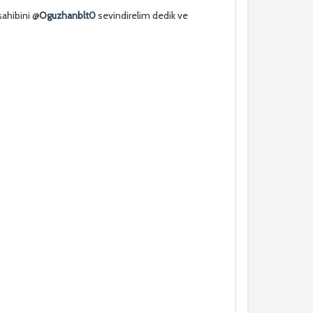
sahibini @
Oguzhanblt0
sevindirelim dedik ve