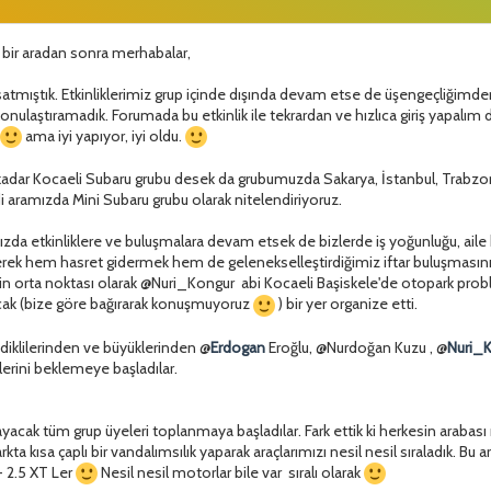
bir aradan sonra merhabalar,
tmıştık. Etkinliklerimiz grup içinde dışında devam etse de üşengeçliğimden 
konulaştıramadık. Forumada bu etkinlik ile tekrardan ve hızlıca giriş yapa
e
ama iyi yapıyor, iyi oldu.
kadar Kocaeli Subaru grubu desek da grubumuzda Sakarya, İstanbul, Trabzon 
 aramızda Mini Subaru grubu olarak nitelendiriyoruz.
zda etkinliklere ve buluşmalara devam etsek de bizlerde iş yoğunluğu, aile 
lerek hem hasret gidermek hem de gelenekselleştirdiğimiz iftar buluşması
şehrin orta noktası olarak @Nuri_Kongur abi Kocaeli Başiskele'de otopark p
cak (bize göre bağırarak konuşmuyoruz
) bir yer organize etti.
iklilerinden ve büyüklerinden @
Erdogan
Eroğlu, @Nurdoğan Kuzu , @
Nuri_
erini beklemeye başladılar.
ayacak tüm grup üyeleri toplanmaya başladılar. Fark ettik ki herkesin arabası 
kta kısa çaplı bir vandalımsılık yaparak araçlarımızı nesil nesil sıraladık. Bu 
 - 2.5 XT Ler
Nesil nesil motorlar bile var sıralı olarak