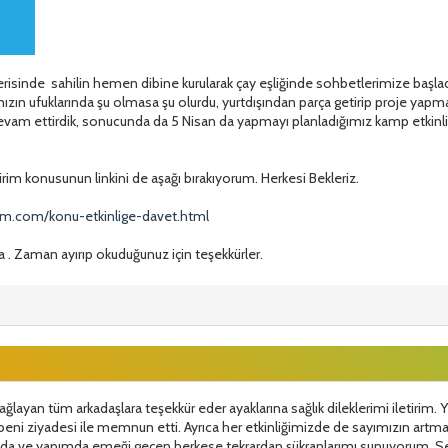
isinde sahilin hemen dibine kurularak çay eşliğinde sohbetlerimize başladık.
zın ufuklarında şu olmasa şu olurdu, yurtdışından parça getirip proje yapma
a devam ettirdik, sonucunda da 5 Nisan da yapmayı planladığımız kamp etkin
ldirim konusunun linkini de aşağı bırakıyorum. Herkesi Bekleriz.
rum.com/konu-etkinlige-davet.html
la . Zaman ayırıp okuduğunuz için teşekkürler.
 sağlayan tüm arkadaşlara teşekkür eder ayaklarına sağlık dileklerimi iletirim
eni ziyadesi ile memnun etti. Ayrıca her etkinliğimizde de sayımızın ar
yında ve yapımda emeği geçen herkese tekrardan şükranlarımı sunuyorum. S