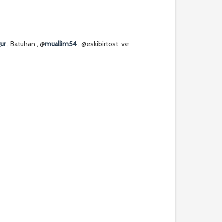
ur
, Batuhan , @
muallim54
, @eskibirtost ve