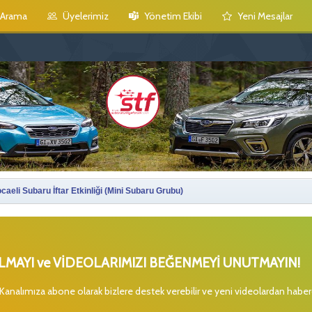
Arama
Üyelerimiz
Yönetim Ekibi
Yeni Mesajlar
aeli Subaru İftar Etkinliği (Mini Subaru Grubu)
MAYI ve VİDEOLARIMIZI BEĞENMEYİ UNUTMAYIN!
 Kanalımıza abone olarak bizlere destek verebilir ve yeni videolardan habe