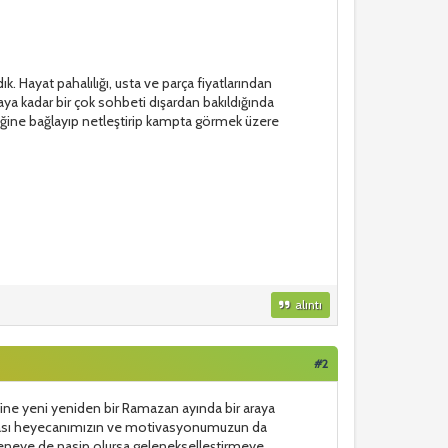
 Hayat pahalılığı, usta ve parça fiyatlarından
ya kadar bir çok sohbeti dışardan bakıldığında
liğine bağlayıp netleştirip kampta görmek üzere
alıntı
#2
. Yine yeni yeniden bir Ramazan ayında bir araya
tması heyecanımızın ve motivasyonumuzun da
eneye de nasip olursa gelenekselleştirmeye