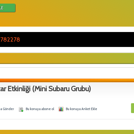
LE
 782278
ar Etkinliği (Mini Subaru Grubu)
na Gönder
Bu konuya abone ol
Bu konuya Anket Ekle