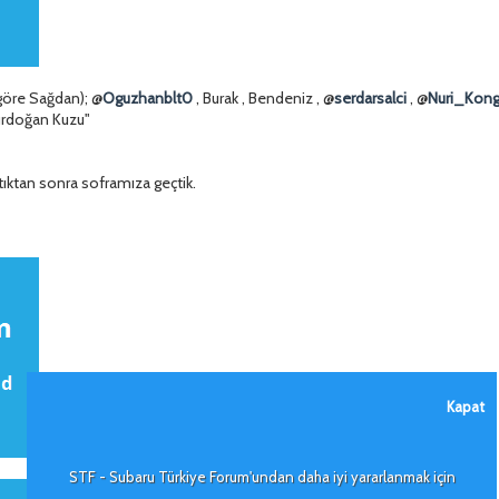
 göre Sağdan); @
Oguzhanblt0
, Burak , Bendeniz , @
serdarsalci
, @
Nuri_Kong
rdoğan Kuzu"
ptıktan sonra soframıza geçtik.
Kapat
STF - Subaru Türkiye Forum'undan daha iyi yararlanmak için