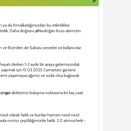
#1
ya da ihmalkarlığımızdan bu etkinlikleri
lım dedik. Daha doğrusu @Nurdoğan Kuzu abimizin
ve Rize'den de Subaru severler ve kullanıcılar
hayatı derken 1-2 aydır bir araya gelemiyorduk.
nı yapmak için 15.03.2025 Cumartesi gününü
roblemi yaşamayacağımız ve azda olsa bağırarak
Kongur
abilerimiz buluşma noktasına bir kaç saat
nesil olarak farklı ve bunları hemen nesil nesil
arada motor çeşitliliğimizde farklı. 2.0 atmosferik -