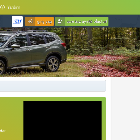
Yardım
giriş yap
ücretsiz üyelik oluştur!
rdar