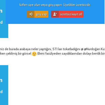
lütfen üye olun veya giriş yapın. Üyelikler ücretsizdir.
giriş yap
ücretsiz kayıt ol!
iz de burada arabaya neler yaptığını, STI ları tokatladığını @ @Nurdoğan Kuz
rken çekilmiş bir görsel
(Beni fasülyeden saydıklarından dolayı benlik bir