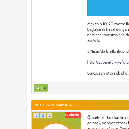
Mekanın 10-20 metre iler
başlayarak hayal dünyamı
naralarla, tartışmalarl
ayrıldık.
5 Nisan'da ki etkinlik bi
http://subaruturkiyefo
Sürçülisan ettiysek af o
bul
28-03-2025, Saat: 16:07
çevrimdışı
Öncelikle iftara katılım
gelmek, sohbet etmek b
artmasını sağlıyor. Ya