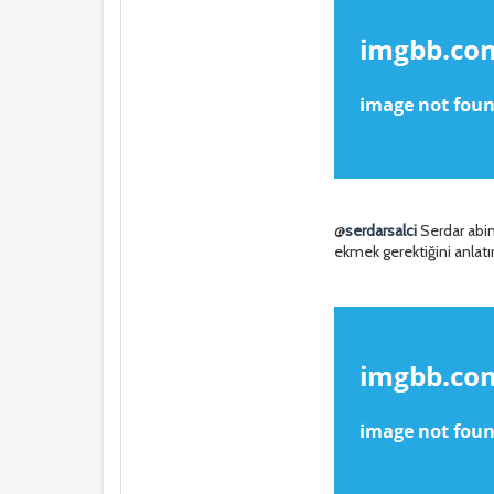
@
serdarsalci
Serdar abim
ekmek gerektiğini anlatı