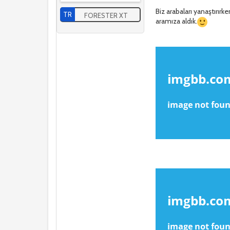
Biz arabaları yanaştırırk
TR
FORESTER XT
aramıza aldık.