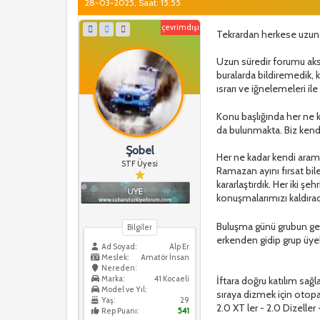
28-03-2025, Saat: 15:55
çevrimdışı
Tekrardan herkese uzun 
Uzun süredir forumu aksa
buralarda bildiremedik, 
ısrarı ve iğnelemeleri il
Konu başlığında her ne 
da bulunmakta. Biz kendi
Şobel
Her ne kadar kendi aramı
STF Üyesi
Ramazan ayını fırsat bi
kararlaştırdık. Her iki 
konuşmalarımızı kaldıra
Buluşma günü grubun ged
Bilgiler
erkenden gidip grup üyel
Ad Soyad:
Alp Er
Meslek:
Amatör İnsan
Nereden:
Marka:
41 Kocaeli
İftara doğru katılım sağl
Model ve Yıl:
sıraya dizmek için otopar
Yaş:
29
2.0 XT ler - 2.0 Dizeller
Rep Puanı:
541