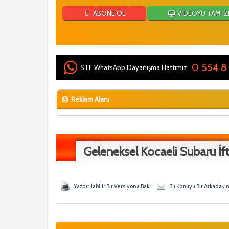
ABONE OL
VİDEOYU TAM İZ
0 554 8
STF WhatsApp Dayanışma Hattımız:
Reklam Alanı
Geleneksel Kocaeli Subaru İft
Oy - 0 Ortalama
ğen
Yazdırılabilir Bir Versiyona Bak
Bu Konuyu Bir Arkadaşı