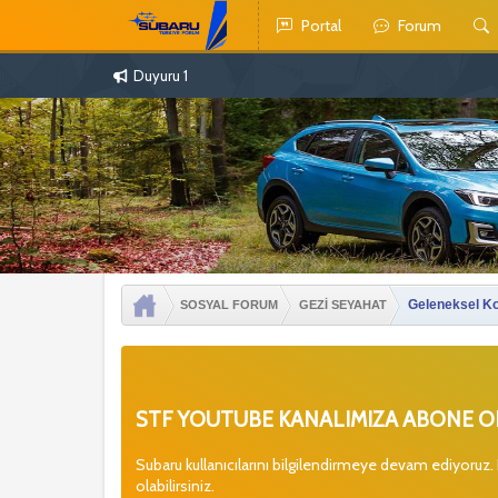
Portal
Forum
Duyuru 1
Geleneksel Koc
SOSYAL FORUM
GEZİ SEYAHAT
STF YOUTUBE KANALIMIZA ABONE OL
Subaru kullanıcılarını bilgilendirmeye devam ediyoruz.
olabilirsiniz.