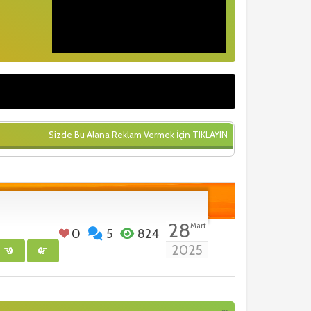
Sizde Bu Alana Reklam Vermek İçin
TIKLAYIN
28
Mart
0
5
824
2025