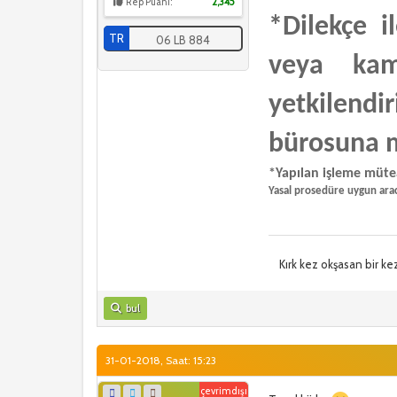
Rep Puanı:
2,345
*Dilekçe 
TR
06 LB 884
veya kam
yetkilendi
bürosuna m
*Yapılan işleme mütea
Yasal prosedüre uygun arac
Kırk kez okşasan bir ke
bul
31-01-2018, Saat: 15:23
çevrimdışı