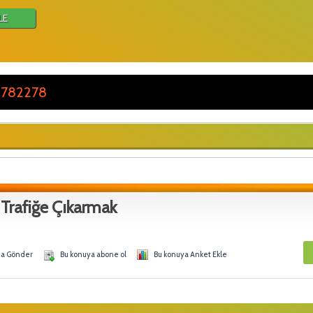
LE
 782278
 Trafiğe Çıkarmak
na Gönder
Bu konuya abone ol
Bu konuya Anket Ekle