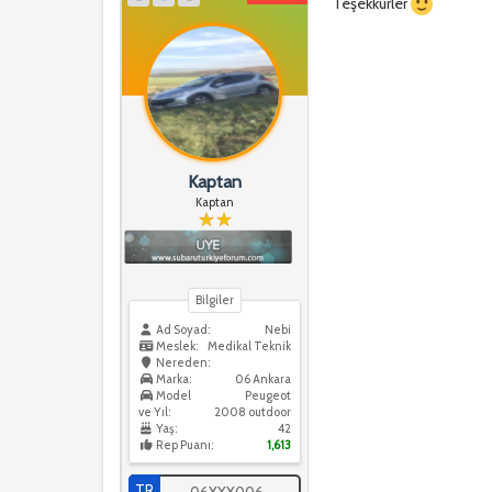
Teşekkürler
Kaptan
Kaptan
Bilgiler
Ad Soyad:
Nebi
Meslek:
Medikal Teknik
Nereden:
Marka:
06 Ankara
Model
Peugeot
ve Yıl:
2008 outdoor
Yaş:
42
Rep Puanı:
1,613
TR
06XXX006