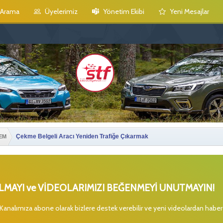
Arama
Üyelerimiz
Yönetim Ekibi
Yeni Mesajlar
Çekme Belgeli Aracı Yeniden Trafiğe Çıkarmak
EM
MAYI ve VİDEOLARIMIZI BEĞENMEYİ UNUTMAYIN!
 Kanalımıza abone olarak bizlere destek verebilir ve yeni videolardan habe