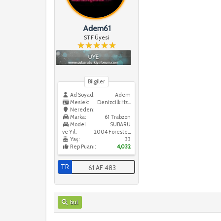
Adem61
STF Üyesi
Bilgiler
Ad Soyad:
Adem
Meslek:
Denizcilk Hzmtleri
Nereden:
Marka:
61 Trabzon
Model
SUBARU
ve Yıl:
2004 Forester XT
Yaş:
33
Rep Puanı:
4,032
TR
61 AF 483
bul