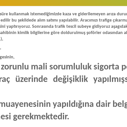
 bi süre kullanmak istemediğimizde kaza ve giderilemeyen arıza du
edilir bu şekildede alım satımı yapılabilir. Aracımızı trafige çıkarm
ni yaptırıyoruz. Sonrasında trafik tescil subeye gidiyoruz aşagıdak
 sahibinin kimlik bilgilerine göre doldurulmuş şoförler odasından al
),
,
lgesinin,
 zorunlu mali sorumluluk sigorta p
raç üzerinde değişiklik yapılmış
muayenesinin yapıldığına dair bel
mesi gerekmektedir.