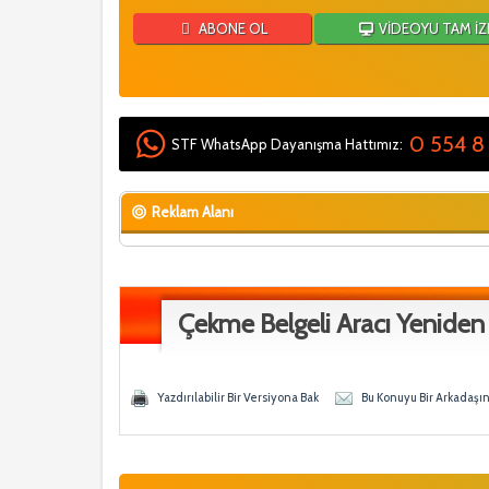
ABONE OL
VİDEOYU TAM İZ
0 554 8
STF WhatsApp Dayanışma Hattımız:
Reklam Alanı
Çekme Belgeli Aracı Yeniden
y - 0 Ortalama
en
Yazdırılabilir Bir Versiyona Bak
Bu Konuyu Bir Arkadaşı