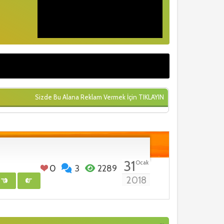
Sizde Bu Alana Reklam Vermek İçin
TIKLAYIN
31
Ocak
0
3
2289
2018