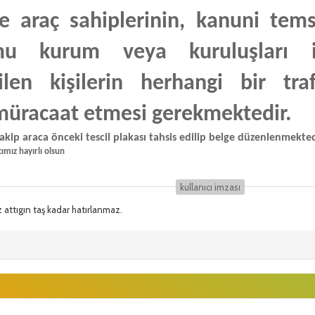
ile
araç sahiplerinin, kanuni temsil
u kurum veya kuruluşları ile
rilen kişilerin herhangi bir tr
üracaat etmesi gerekmektedir.
kip araca önceki tescil plakası tahsis edilip belge düzenlenmekted
ımız hayırlı olsun
kullanıcı i̇mzası
z attıgın taş kadar hatırlanmaz.