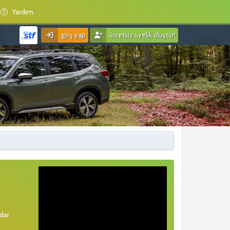
Yardım
giriş yap
ücretsiz üyelik oluştur!
rdar