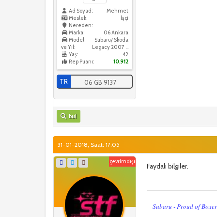
Ad Soyad:
Mehmet
Meslek:
İşçi
Nereden:
Marka:
06 Ankara
Model
Subaru/ Skoda
ve Yıl:
Legacy 2007 / Skoda Octavia 2016
Yaş:
42
Rep Puanı:
10,912
TR
06 GB 9137
bul
31-01-2018, Saat: 17:05
çevrimdışı
Faydalı bilgiler.
Subaru - Proud of Boxe