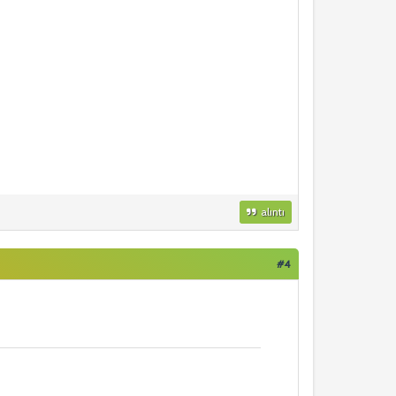
alıntı
#4