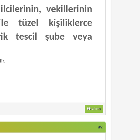
cilerinin, vekillerinin
 tüzel kişiliklerce
afik tescil şube veya
ir.
alıntı
#2