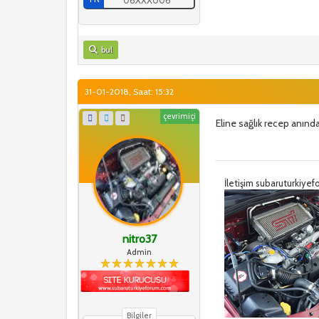
bul
31-01-2018, Saat: 15:32
çevrimiçi
Eline sağlık recep anın
İletişim subaruturkiy
nitro37
Admin
Bilgiler