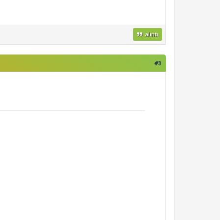
alıntı
#3