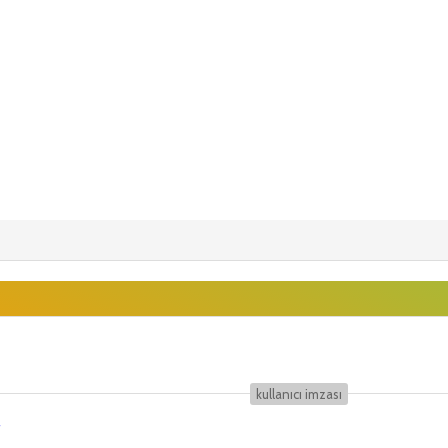
kullanıcı i̇mzası
r