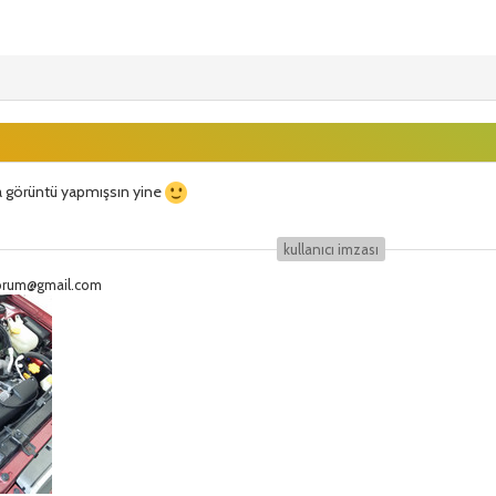
da görüntü yapmışsın yine
kullanıcı i̇mzası
eforum@gmail.com