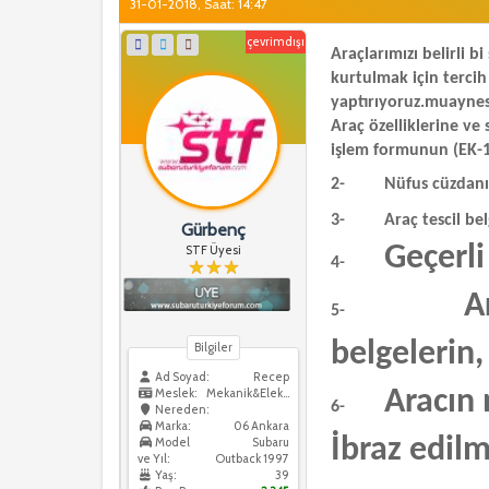
31-01-2018, Saat: 14:47
çevrimdışı
Araçlarımızı belirli
kurtulmak için tercih 
yaptırıyoruz.muaynesi
Araç özelliklerine ve
işlem formunun (EK-1
2-
Nüfus cüzdanı
3-
Araç tescil be
Gürbenç
Geçerli
STF Üyesi
4-
A
5-
belgelerin,
Bilgiler
Ad Soyad:
Recep
Aracın 
Meslek:
Mekanik&Elektrik
6-
Nereden:
Marka:
06 Ankara
İbraz edil
Model
Subaru
ve Yıl:
Outback 1997
Yaş:
39