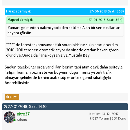
HPraxis demiş ki:
(27-01-2018, Saat: 13:58)
Mapavri demiş ki:
(27-01-2018, Saat: 13:54)
Zamanı gelmeden bakımı yaptırdım satılırsa Alan bir sene kullansın
hayrını görsün
***** de forester konusunda fikir soran birisine sizin aracı önerdim.
2010-2011 tercihen otomatik arıyor da yinede oradan bakan gören
olur diye.Orada da ilana koysanız ya Mustafa Bey
Saolun teşekkürler orda var dı ilan benim tabi atım deyil daha ositeyle
iletişim kurmam bizim ste var boşverin düşünmeniz yeterli trafik
olmayan şehirlerde benim araba süper onlara gönül rahatlığıyla
önerebilirsiniz
Alıntı
27-01-2018, Saat: 14:10
nitro37
Katılım: 13-12-2017
9,827 Yorum | 301 Konu
Admin